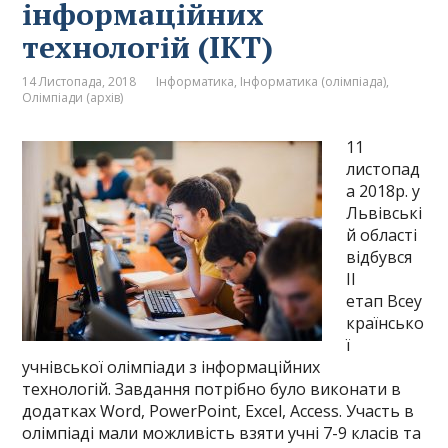
інформаційних
технологій (ІКТ)
14 Листопада, 2018
Інформатика
,
Інформатика (олімпіада)
,
Олімпіади (архів)
11
листопад
а 2018р. у
Львівські
й області
відбувся
ІІ
етап Всеу
країнсько
ї
учнівської олімпіади з інформаційних
технологій. Завдання потрібно було виконати в
додатках Word, PowerPoint, Excel, Access. Участь в
олімпіаді мали можливість взяти учні 7-9 класів та