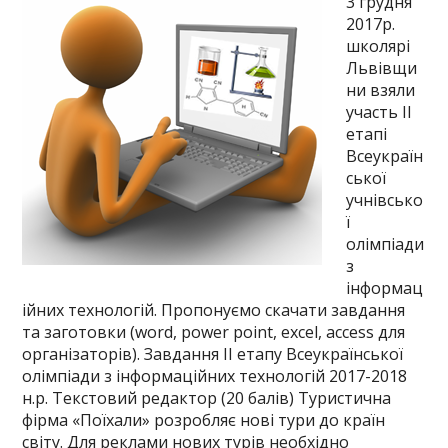
3 грудня
2017р.
школярі
Львівщи
ни взяли
участь ІІ
етапі
Всеукраїн
ської
учнівсько
ї
олімпіади
з
інформац
ійних технологій. Пропонуємо скачати завдання
та заготовки (word, power point, excel, access для
організаторів). Завдання ІІ етапу Всеукраїнської
олімпіади з інформаційних технологій 2017-2018
н.р. Текстовий редактор (20 балів) Туристична
фірма «Поїхали» розробляє нові тури до країн
світу. Для реклами нових турів необхідно