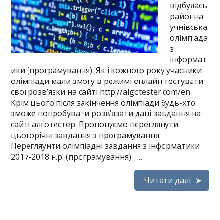
відбулась
районна
учнівська
олімпіада
з
інформат
ики (програмування). Як і кожного року учасники
олімпіади мали змогу в режимі онлайн тестувати
свої розв’язки на сайті http://algotester.com/en.
Крім цього після закінчення олімпіади будь-хто
зможе попробувати розв’язати дані завдання на
сайті алготестер. Пропонуємо переглянути
цьогорічні завдання з програмування.
Перегляунти олімпіадні завдання з інформатики
2017-2018 н.р. (програмування) …
Читати далі