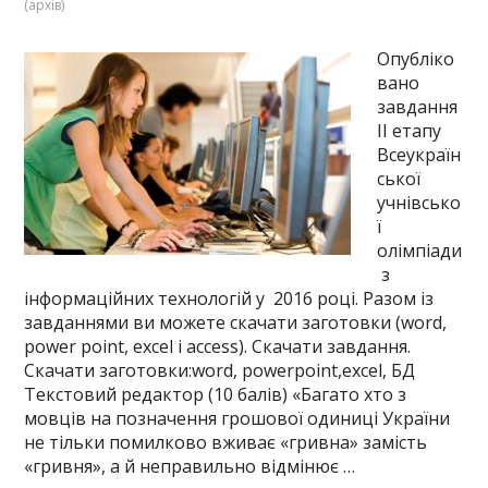
(архів)
Опубліко
вано
завдання
ІІ етапу
Всеукраїн
ської
учнівсько
ї
олімпіади
з
інформаційних технологій у 2016 році. Разом із
завданнями ви можете скачати заготовки (word,
power point, excel i access). Скачати завдання.
Скачати заготовки:word, powerpoint,excel, БД
Текстовий редактор (10 балів) «Багато хто з
мовців на позначення грошової одиниці України
не тільки помилково вживає «гривна» замість
«гривня», а й неправильно відмінює …