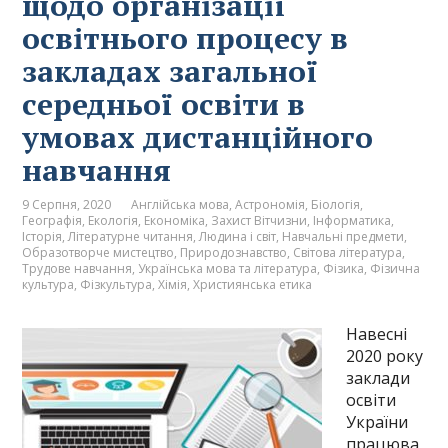
щодо організації
освітнього процесу в
закладах загальної
середньої освіти в
умовах дистанційного
навчання
9 Серпня, 2020
Англійська мова
,
Астрономія
,
Біологія
,
Географія
,
Екологія
,
Економіка
,
Захист Вітчизни
,
Інформатика
,
Історія
,
Літературне читання
,
Людина і світ
,
Навчальні предмети
,
Образотворче мистецтво
,
Природознавство
,
Світова література
,
Трудове навчання
,
Українська мова та література
,
Фізика
,
Фізична
культура
,
Фізкультура
,
Хімія
,
Християнська етика
Навесні
2020 року
заклади
освіти
України
працюва