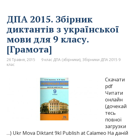
ДПА 2015. Збірник
диктантів з української
мови для 9 класу.
[Грамота]
26 Травня, 2015
9 клас ДПА (збірники)
,
Збірники ДПА 2015 9
клас
Скачати
pdf
Читати
онлайн
(дочекай
тесь
повної
загрузки
…) Ukr Mova Diktant 9kl Publish at Calameo На даній