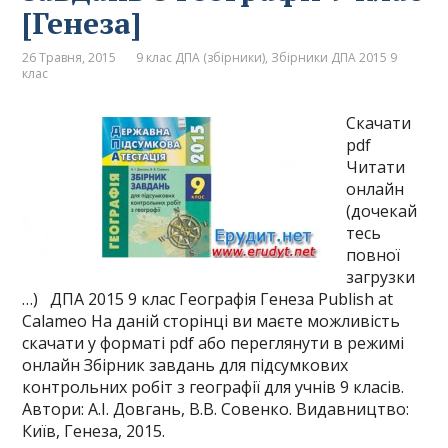
[Генеза]
26 Травня, 2015
9 клас ДПА (збірники)
,
Збірники ДПА 2015 9
клас
Скачати
pdf
Читати
онлайн
(дочекай
тесь
повної
загрузки
…) ДПА 2015 9 клас Географія Генеза Publish at
Calameo На даній сторінці ви маєте можливість
скачати у форматі pdf або переглянути в режимі
онлайн Збірник завдань для підсумкових
контрольних робіт з географії для учнів 9 класів.
Автори: А.І. Довгань, В.В. Совенко. Видавництво:
Київ, Генеза, 2015.