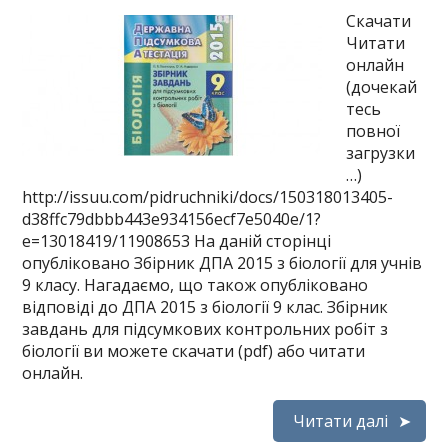
Скачати
Читати
онлайн
(дочекай
тесь
повної
загрузки
…)
http://issuu.com/pidruchniki/docs/150318013405-
d38ffc79dbbb443e934156ecf7e5040e/1?
e=13018419/11908653 На даній сторінці
опубліковано Збірник ДПА 2015 з біології для учнів
9 класу. Нагадаємо, що також опубліковано
відповіді до ДПА 2015 з біології 9 клас. Збірник
завдань для підсумкових контрольних робіт з
біології ви можете скачати (pdf) або читати
онлайн.
Читати далі