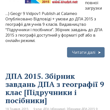
повної
загрузки
…) Geogr 9 Vidpov1 Publish at Calameo
Опубліковано Відповіді + умови до ДПА 2015 з
географії для учнів 9 класів. Видавництво
“Підручники і посібники”. Збірник завдань до ДПА
2015 з географії доступний у форматі pdf або в
онлайн режимі.
Читати далі
ДПА 2015. Збірник
завдань ДПА з географії 9
клас [Підручники і
посібники]
18 Травня, 2015
9 клас ДПА (збірники)
,
Збірники ДПА 2015 9