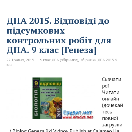
ДПА 2015. Відповіді до
підсумкових
контрольних робіт для
ДПА. 9 клас [Генеза]
27 Травня, 2015
9 клас ДПА (збірники)
,
Збірники ДПА 2015 9
клас
Скачати
pdf
Читати
онлайн
(дочекай
тесь
повної
загрузки
…) Biolog Geneza 9kl Vidpov Publish at Calameo На