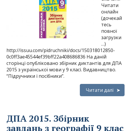
Читати
онлайн
(дочекай
тесь
повної
загрузки
…)
http://issuu.com/pidruchniki/docs/150318012850-
0c0ff3ae45544ef39bff22a408686836 На даній
сторінці опубліковано збірник диктантів для ДПА
2015 з української мови у 9 класі. Видавництво.
“Підручники і посібники”.
Читати далі
ДПА 2015. Збірник
завдань з географії 9 клас