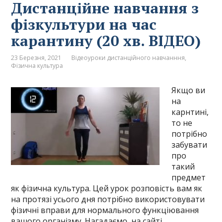
Дистанційне навчання з
фізкультури на час
карантину (20 хв. ВІДЕО)
23 Березня, 2021
Відеоуроки дистанційного навчанння
,
Фізична культура
Якщо ви
на
карнтині,
то не
потрібно
забувати
про
такий
предмет
як фізична культура. Цей урок розповість вам як
на протязі усього дня потрібно використовувати
фізичні вправи для нормального функціювання
вашого організму. Нагадаємо, на сайті