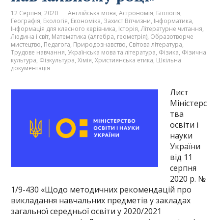
12 Серпня, 2020
Англійська мова
,
Астрономія
,
Біологія
,
Географія
,
Екологія
,
Економіка
,
Захист Вітчизни
,
Інформатика
,
Інформація для класного керівника
,
Історія
,
Літературне читання
,
Людина і світ
,
Математика (алгебра, геометрія)
,
Образотворче
мистецтво
,
Педагога
,
Природознавство
,
Світова література
,
Трудове навчання
,
Українська мова та література
,
Фізика
,
Фізична
культура
,
Фізкультура
,
Хімія
,
Християнська етика
,
Шкільна
документація
Лист
Міністерс
тва
освіти і
науки
України
від 11
серпня
2020 р. №
1/9-430 «Щодо методичних рекомендацій про
викладання навчальних предметів у закладах
загальної середньої освіти у 2020/2021