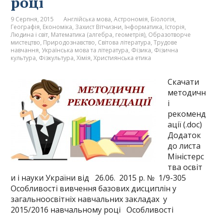
році
9 Серпня, 2015
Англійська мова
,
Астрономія
,
Біологія
,
Географія
,
Економіка
,
Захист Вітчизни
,
Інформатика
,
Історія
,
Людина і світ
,
Математика (алгебра, геометрія)
,
Образотворче
мистецтво
,
Природознавство
,
Світова література
,
Трудове
навчання
,
Українська мова та література
,
Фізика
,
Фізична
культура
,
Фізкультура
,
Хімія
,
Християнська етика
Скачати
методичн
і
рекоменд
ації (.doc)
Додаток
до листа
Міністерс
тва освіт
и і науки України від 26.06. 2015 р. № 1/9-305
Особливості вивчення базових дисциплін у
загальноосвітніх навчальних закладах у
2015/2016 навчальному році Особливості