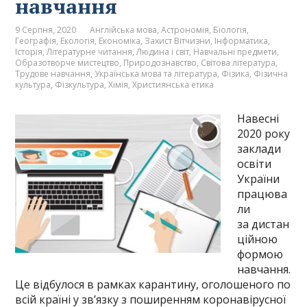
навчання
9 Серпня, 2020
Англійська мова
,
Астрономія
,
Біологія
,
Географія
,
Екологія
,
Економіка
,
Захист Вітчизни
,
Інформатика
,
Історія
,
Літературне читання
,
Людина і світ
,
Навчальні предмети
,
Образотворче мистецтво
,
Природознавство
,
Світова література
,
Трудове навчання
,
Українська мова та література
,
Фізика
,
Фізична
культура
,
Фізкультура
,
Хімія
,
Християнська етика
Навесні
2020 року
заклади
освіти
України
працюва
ли
за дистан
ційною
формою
навчання.
Це відбулося в рамках карантину, оголошеного по
всій країні у зв’язку з поширенням коронавірусної