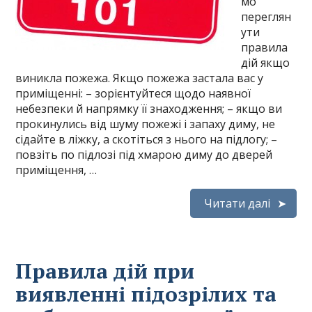
мо
переглян
ути
правила
дій якщо
виникла пожежа. Якщо пожежа застала вас у
приміщенні: – зорієнтуйтеся щодо наявної
небезпеки й напрямку її знаходження; – якщо ви
прокинулись від шуму пожежі і запаху диму, не
сідайте в ліжку, а скотіться з нього на підлогу; –
повзіть по підлозі під хмарою диму до дверей
приміщення, …
Читати далі
Правила дій при
виявленні підозрілих та