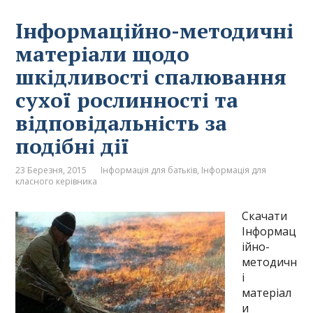
Інформаційно-методичні
матеріали щодо
шкідливості спалювання
сухої рослинності та
відповідальність за
подібні дії
23 Березня, 2015
Інформація для батьків
,
Інформація для
класного керівника
Скачати
Інформац
ійно-
методичн
і
матеріал
и