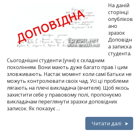
На даній
сторінці
опубліков
ано
зразок
Доповідн
а записка
студента.
Сьогоднішні студенти (учні) є складним
поколінням. Вони мають дуже багато прав і цим
зловживають. Настає момент коли самі батьки не
можуть контролювати своїх чад. Усі ці проблеми
лягають на плечі викладача (вчителя). Щоб якось
захистити себе у правовому полі, пропонуємо
викладачам переглянути зразки доповідних
записок. Як показує …
Читати далі