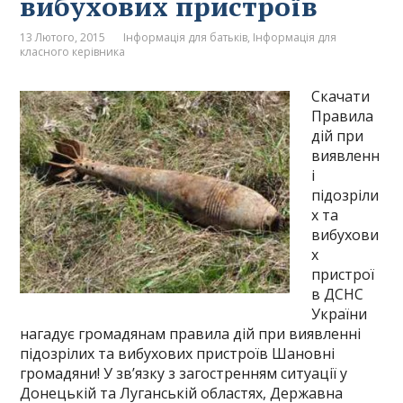
вибухових пристроїв
13 Лютого, 2015
Інформація для батьків
,
Інформація для
класного керівника
Скачати
Правила
дій при
виявленн
і
підозріли
х та
вибухови
х
пристрої
в ДСНС
України
нагадує громадянам правила дій при виявленні
підозрілих та вибухових пристроїв Шановні
громадяни! У зв’язку з загостренням ситуації у
Донецькій та Луганській областях, Державна