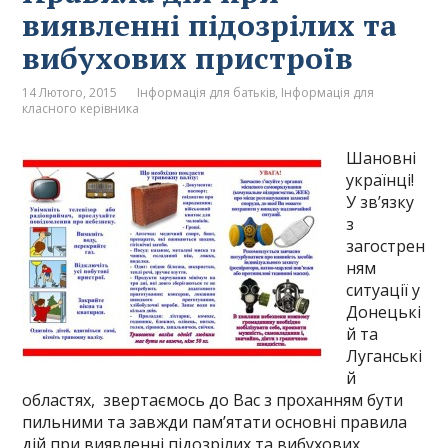
виявленні підозрілих та
вибухових пристроїв
14 Лютого, 2015
Інформація для батьків
,
Інформація для
класного керівника
Шановні
українці!
У зв’язку
з
загострен
ням
ситуації у
Донецькі
й та
Луганські
й
областях, звертаємось до Вас з проханням бути
пильними та завжди пам’ятати основні правила
дій при виявленні підозрілих та вибухових