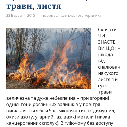
трави, листя
23 Березня, 2015
Інформація для класного керівника
Скачати
ЧИ
ЗНАЄТЕ
ВИ ЩО : –
шкода
від
спалюван
ня сухого
листя я й
сухої
трави
величезна та дуже небезпечна – при згорянні
однієї тони рослинних залишків у повітря
вивільняється біля 9 кг мікрочастинок диму(пил,
окиси азоту, угарний газ, важкі метали і низка
канцерогенних сполук). В тліючому без доступу