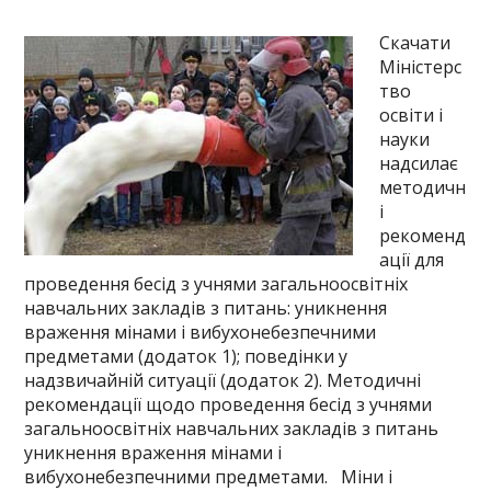
Скачати
Міністерс
тво
освіти і
науки
надсилає
методичн
і
рекоменд
ації для
проведення бесід з учнями загальноосвітніх
навчальних закладів з питань: уникнення
враження мінами і вибухонебезпечними
предметами (додаток 1); поведінки у
надзвичайній ситуації (додаток 2). Методичні
рекомендації щодо проведення бесід з учнями
загальноосвітніх навчальних закладів з питань
уникнення враження мінами і
вибухонебезпечними предметами. Міни і