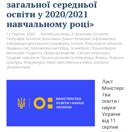
загальної середньої
освіти у 2020/2021
навчальному році»
12 Серпня, 2020
Англійська мова
,
Астрономія
,
Біологія
,
Географія
,
Екологія
,
Економіка
,
Захист Вітчизни
,
Інформатика
,
Інформація для класного керівника
,
Історія
,
Літературне читання
,
Людина і світ
,
Математика (алгебра, геометрія)
,
Образотворче
мистецтво
,
Педагога
,
Природознавство
,
Світова література
,
Трудове навчання
,
Українська мова та література
,
Фізика
,
Фізична
культура
,
Фізкультура
,
Хімія
,
Християнська етика
,
Шкільна
документація
Лист
Міністерс
тва
освіти і
науки
України
від 11
серпня