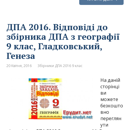
ДПА 2016. Відповіді до
збірника ДПА з географії
9 клас, Гладковський,
Генеза
20 Квітня, 2016
Збірники ДПА 2016 9 клас
На даній
сторінці
ви
можете
безкошто
вно
переглян
ути