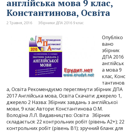
англійська мова 9 клас,
Константинова, Освіта
2 Травня, 2016
Збірники ДПА 2016 9 клас
Опубліко
вано
збірник
ДПА 2016
англійськ
а мова 9
клас, Конс
тантинов
а, Освіта Рекомендуємо переглянути збірник ДПА
2017 Англійська мова, Освіта Скачати: джерело 1,
джерело 2 Назва: Збірник завдань з англійської
мови, 9 клас Автори: Константинова О.М.
Володіна Л.Л. Видавництво: Освіта Збірник
складається: 22 контрольних робіт (рівень А2+); 22
контрольних робіт (рівень В1); зручний бланк для