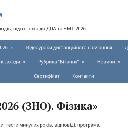
т
аходів, підготовка до ДПА та НМТ 2026
026
Відеоуроки дистанційного навчанння
Д
ні заходи
Рубрика “Вітання”
Новини
Сертифікат
Контакти
026 (ЗНО). Фізика»
и, тести минулих років, відповіді, програма,