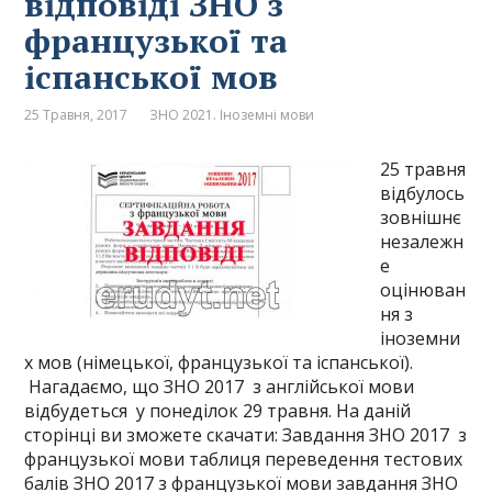
відповіді ЗНО з
французької та
іспанської мов
25 Травня, 2017
ЗНО 2021. Іноземні мови
25 травня
відбулось
зовнішнє
незалежн
е
оцінюван
ня з
іноземни
х мов (німецької, французької та іспанської).
Нагадаємо, що ЗНО 2017 з англійської мови
відбудеться у понеділок 29 травня. На даній
сторінці ви зможете скачати: Завдання ЗНО 2017 з
французької мови таблиця переведення тестових
балів ЗНО 2017 з французької мови завдання ЗНО