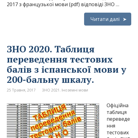
2017 з французької мови (pdf) відповіді ЗНО …
Читати далі
ЗНО 2020. Таблиця
переведення тестових
балів з іспанської мови у
200-бальну шкалу.
25 Травня, 2017
ЗНО 2021. Іноземні мови
Офіційна
таблиця
переведе
ння
тестових