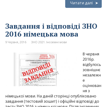
Читати далі
Завдання і відповіді ЗНО
2016 німецька мова
9 Червня, 2016
ЗНО 2021. Іноземні мови
8 червня
2016р.
відбулось
зовнішнє
незалежн
е
оцінюван
ня з
німецької мови. На даній сторінці опубліковано
завдання (тестовий зошит) і офіційні відповіді до
тесту ЗНО 2016 з німецької мови. Після іноземних