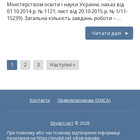
Міністерством освіти і науки України, наказ від
01.10.2014 р. № 1121; лист від 20.10.2015 р. № 1/11-
15239). Загальна кількість завдань роботи – …
Читати далі
Пагінація
1
2
3
Наступні »
записів
Контакти
Правовласникам (DMCA)
Ерудит.нет
© 2026
При повному або частковому відтворенні інформації
посилання на
https://erudyt.net
обов'язкове.