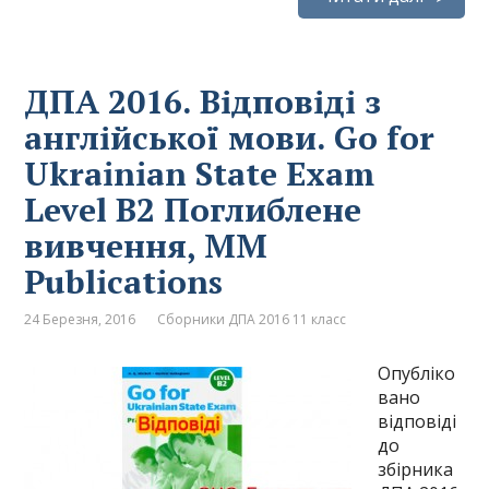
ДПА 2016. Відповіді з
англійської мови. Go for
Ukrainian State Exam
Level B2 Поглиблене
вивчення, MM
Publications
24 Березня, 2016
Сборники ДПА 2016 11 класс
Опубліко
вано
відповіді
до
збірника