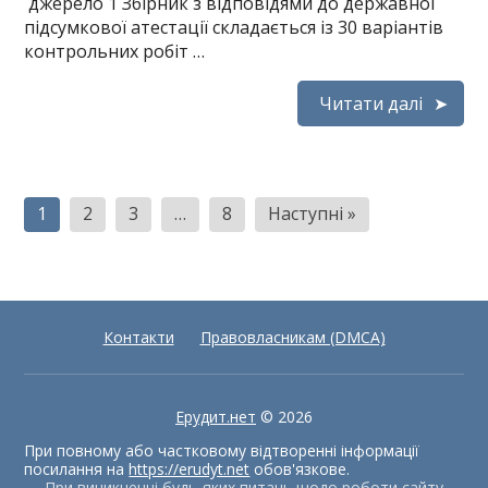
джерело 1 Збірник з відповідями до державної
підсумкової атестації складається із 30 варіантів
контрольних робіт …
Читати далі
Пагінація
1
2
3
…
8
Наступні »
записів
Контакти
Правовласникам (DMCA)
Ерудит.нет
© 2026
При повному або частковому відтворенні інформації
посилання на
https://erudyt.net
обов'язкове.
При виникненні будь-яких питань щодо роботи сайту