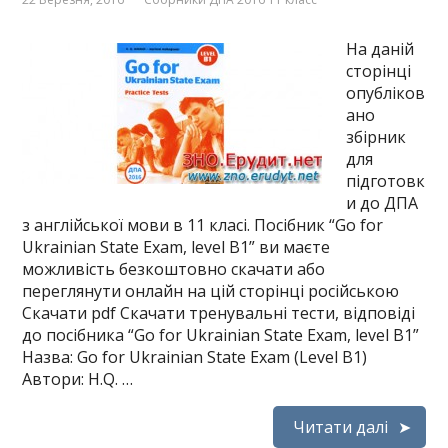
На даній
сторінці
опубліков
ано
збірник
для
підготовк
и до ДПА
з англійської мови в 11 класі. Посібник “Go for
Ukrainian State Exam, level B1” ви маєте
можливість безкоштовно скачати або
переглянути онлайн на цій сторінці російською
Скачати pdf Скачати тренувальні тести, відповіді
до посібника “Go for Ukrainian State Exam, level B1”
Назва: Go for Ukrainian State Exam (Level B1)
Автори: H.Q. …
Читати далі