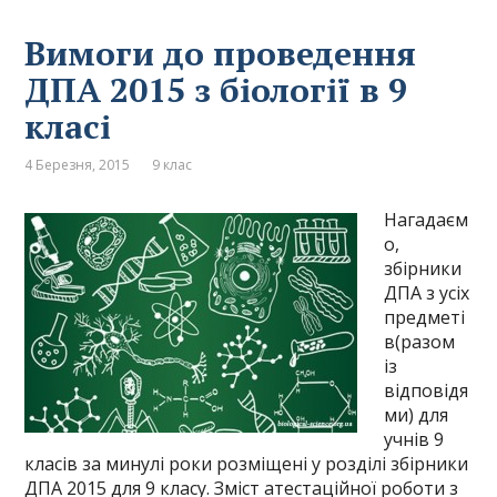
Вимоги до проведення
ДПА 2015 з біології в 9
класі
4 Березня, 2015
9 клас
Нагадаєм
о,
збірники
ДПА з усіх
предметі
в(разом
із
відповідя
ми) для
учнів 9
класів за минулі роки розміщені у розділі збірники
ДПА 2015 для 9 класу. Зміст атестаційної роботи з