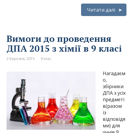
Читати далі
Вимоги до проведення
ДПА 2015 з хімії в 9 класі
2 Березня, 2015
9 клас
Нагадаєм
о,
збірники
ДПА з усіх
предметі
в(разом
із
відповідя
ми) для
учнів 9