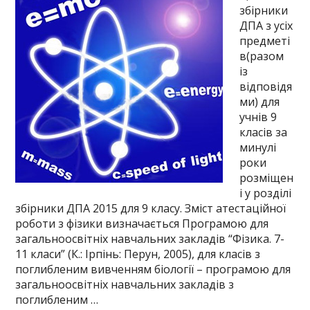
збірники
ДПА з усіх
предметі
в(разом
із
відповідя
ми) для
учнів 9
класів за
минулі
роки
розміщен
і у розділі
збірники ДПА 2015 для 9 класу. Зміст атестаційної
роботи з фізики визначається Програмою для
загальноосвітніх навчальних закладів “Фізика. 7-
11 класи” (К.: Ірпінь: Перун, 2005), для класів з
поглибленим вивченням біології – програмою для
загальноосвітніх навчальних закладів з
поглибленим …