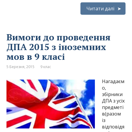
Читати далі
Вимоги до проведення
ДПА 2015 з іноземних
мов в 9 класі
5 Березня, 2015
9 клас
Нагадаєм
о,
збірники
ДПА з усіх
предметі
в(разом
із
відповідя