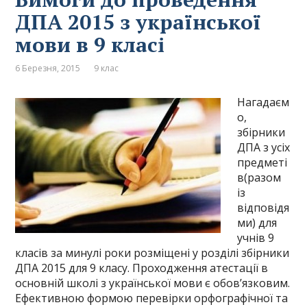
ДПА 2015 з української
мови в 9 класі
6 Березня, 2015
9 клас
Нагадаєм
о,
збірники
ДПА з усіх
предметі
в(разом
із
відповідя
ми) для
учнів 9
класів за минулі роки розміщені у розділі збірники
ДПА 2015 для 9 класу. Проходження атестації в
основній школі з української мови є обов’язковим.
Ефективною формою перевірки орфографічної та