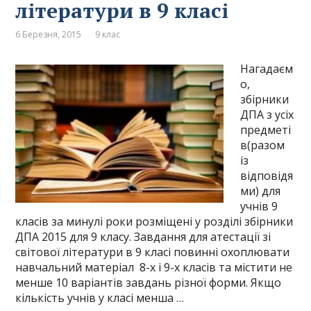
літератури в 9 класі
6 Березня, 2015
9 клас
Нагадаєм
о,
збірники
ДПА з усіх
предметі
в(разом
із
відповідя
ми) для
учнів 9
класів за минулі роки розміщені у розділі збірники
ДПА 2015 для 9 класу. Завдання для атестації зі
світової літератури в 9 класі повинні охоплювати
навчальний матеріал 8-х і 9-х класів та містити не
менше 10 варіантів завдань різної форми. Якщо
кількість учнів у класі менша …