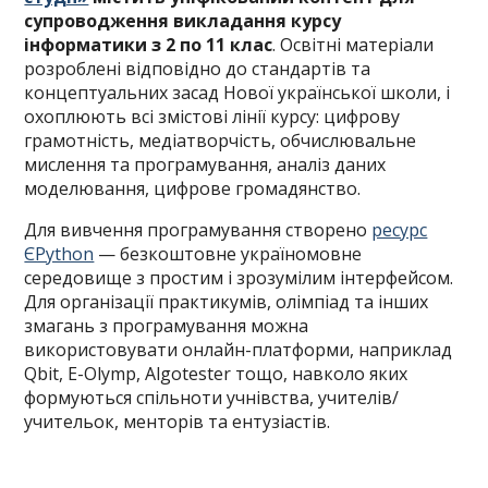
супроводження викладання курсу
інформатики з 2 по 11 клас
. Освітні матеріали
розроблені відповідно до стандартів та
концептуальних засад Нової української школи, і
охоплюють всі змістові лінії курсу: цифрову
грамотність, медіатворчість, обчислювальне
мислення та програмування, аналіз даних
моделювання, цифрове громадянство.
Для вивчення програмування створено
ресурс
ЄPython
— безкоштовне україномовне
середовище з простим і зрозумілим інтерфейсом.
Для організації практикумів, олімпіад та інших
змагань з програмування можна
використовувати онлайн-платформи, наприклад
Qbit, E-Olymp, Algotester тощо, навколо яких
формуються спільноти учнівства, учителів/
учительок, менторів та ентузіастів.