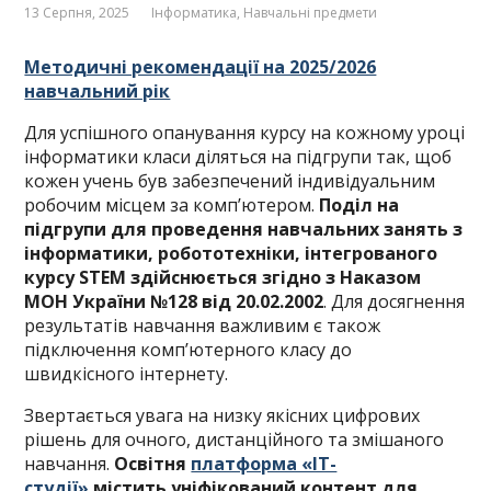
13 Серпня, 2025
Інформатика
,
Навчальні предмети
Методичні рекомендації на 2025/2026
навчальний рік
Для успішного опанування курсу на кожному уроці
інформатики класи діляться на підгрупи так, щоб
кожен учень був забезпечений індивідуальним
робочим місцем за комп’ютером.
Поділ на
підгрупи для проведення навчальних занять з
інформатики, робототехніки, інтегрованого
курсу STEM здійснюється згідно з Наказом
МОН України №128 від 20.02.2002
. Для досягнення
результатів навчання важливим є також
підключення комп’ютерного класу до
швидкісного інтернету.
Звертається увага на низку якісних цифрових
рішень для очного, дистанційного та змішаного
навчання.
Освітня
платформа «ІТ-
студії»
містить уніфікований контент для