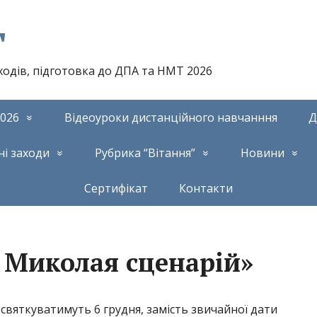
т
аходів, підготовка до ДПА та НМТ 2026
026
Відеоуроки дистанційного навчанння
Д
ні заходи
Рубрика “Вітання”
Новини
Сертифікат
Контакти
о Миколая сценарій»
святкуватимуть 6 грудня, замість звичайної дати