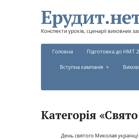
Ерудит.не
Конспекти уроків, сценарії виховних з
Головна
Підготовка до НМТ 2
Вступна кампанія
Вихов
Категорія «Свят
День святого Миколая українці 