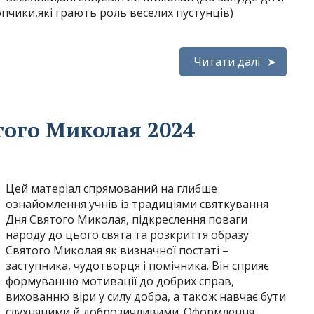
чики,які грають роль веселих пустунців)
Читати далі
того Миколая 2024
Цей матеріал спрямований на глибше
ознайомлення учнів із традиціями святкування
Дня Святого Миколая, підкреслення поваги
народу до цього свята та розкриття образу
Святого Миколая як визначної постаті –
заступника, чудотворця і помічника. Він сприяє
формуванню мотивації до добрих справ,
вихованню віри у силу добра, а також навчає бути
слухняними й доброзичливими. Оформлення