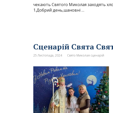
чекають Святого Миколая заходять хлоп
1.Добрий день,шановні …
Сценарій Свята Свя
25 Листопада, 2024
Свято Миколая сценарій