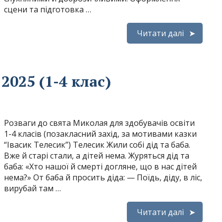
сцени та підготовка …
Читати далі
2025 (1-4 клас)
Розваги до свята Миколая для здобувачів освіти
1-4 класів (позакласний захід, за мотивами казки
“Івасик Телесик”) Телесик Жили собі дід та баба.
Вже й старі стали, а дітей нема. Журяться дід та
баба: «Хто нашої й смерті догляне, що в нас дітей
нема?» От баба й просить діда: — Поїдь, діду, в ліс,
вирубай там …
Читати далі