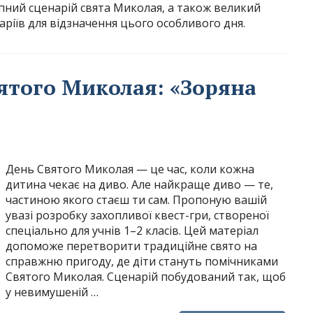
тупний сценарій свята Миколая, а також великий
наріїв для відзначення цього особливого дня.
вятого Миколая: «Зоряна
День Святого Миколая — це час, коли кожна
дитина чекає на диво. Але найкраще диво — те,
частиною якого стаєш ти сам. Пропоную вашій
увазі розробку захопливої квест-гри, створеної
спеціально для учнів 1–2 класів. Цей матеріал
допоможе перетворити традиційне свято на
справжню пригоду, де діти стануть помічниками
Святого Миколая. Сценарій побудований так, щоб
у невимушеній …