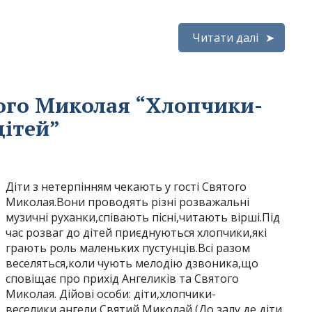
Читати далі
ого Миколая “Хлопчики-
дітей”
Діти з нетерпінням чекають у гості Святого
Миколая.Вони проводять різні розважальні
музичні руханки,співають пісні,читають вірші.Під
час розваг до дітей приєднуються хлопчики,які
грають роль маленьких пустунців.Всі разом
веселяться,коли чують мелодію дзвоника,що
сповіщає про прихід Ангеликів та Святого
Миколая. Дійові особи: діти,хлопчики-
веселики,ангели,Святий Миколай (До залу,де діти