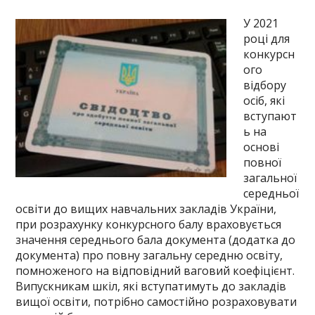
У 2021
році для
конкурсн
ого
відбору
осіб, які
вступают
ь на
основі
повної
загальної
середньої
освіти до вищих навчальних закладів України,
при розрахунку конкурсного балу враховується
значення середнього бала документа (додатка до
документа) про повну загальну середню освіту,
помноженого на відповідний ваговий коефіцієнт.
Випускникам шкіл, які вступатимуть до закладів
вищої освіти, потрібно самостійно розраховувати