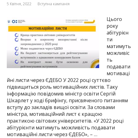
5 Квітня, 2022
Вступна кампанія
Цього
року
абітурієн
ти
матимуть
можливіс
ть
подавати
мотиваці
йні листи через ЄДЕБО У 2022 році суттєво
підвищиться роль мотиваційних листів. Таку
інформацію повідомив міністр освіти Сергій
Шкарлет у ході брифінгу, присвяченого питанням
вступу до закладів вищої освіти. За словами
міністра, мотиваційний лист є кращою
практикою світових університетів. «У 2022 році
абітурієнти матимуть можливість подавати
мотиваційні листи через ЄДЕБО», – …