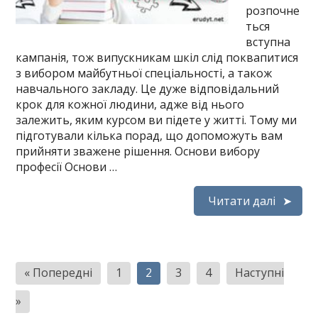
розпочне
ться
вступна
кампанія, тож випускникам шкіл слід поквапитися
з вибором майбутньої спеціальності, а також
навчального закладу. Це дуже відповідальний
крок для кожної людини, адже від нього
залежить, яким курсом ви підете у житті. Тому ми
підготували кілька порад, що допоможуть вам
прийняти зважене рішення. Основи вибору
професії Основи …
Читати далі
Пагінація
« Попередні
1
2
3
4
Наступні
записів
»