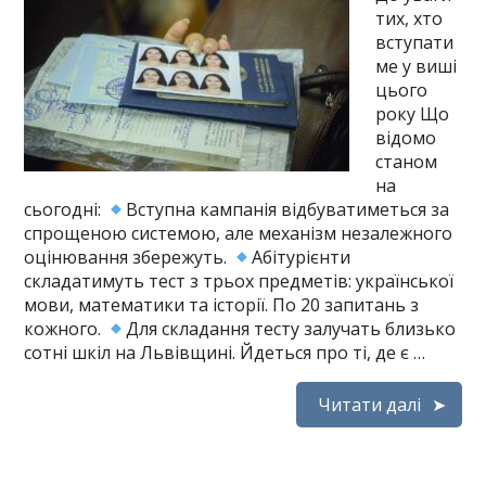
тих, хто
вступати
ме у виші
цього
року Що
відомо
станом
на
сьогодні:
Вступна кампанія відбуватиметься за
спрощеною системою, але механізм незалежного
оцінювання збережуть.
Абітурієнти
складатимуть тест з трьох предметів: української
мови, математики та історії. По 20 запитань з
кожного.
Для складання тесту залучать близько
сотні шкіл на Львівщині. Йдеться про ті, де є …
Читати далі