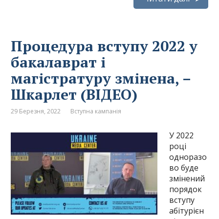
Процедура вступу 2022 у
бакалаврат і
магістратуру змінена, –
Шкарлет (ВІДЕО)
29 Березня, 2022
Вступна кампанія
У 2022
році
одноразо
во буде
змінений
порядок
вступу
абітурієн