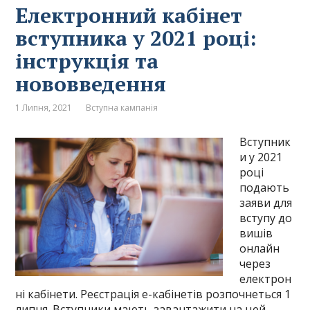
Електронний кабінет
вступника у 2021 році:
інструкція та
нововведення
1 Липня, 2021
Вступна кампанія
Вступник
и у 2021
році
подають
заяви для
вступу до
вишів
онлайн
через
електрон
ні кабінети. Реєстрація е-кабінетів розпочнеться 1
липня. Вступники мають завантажити на цей