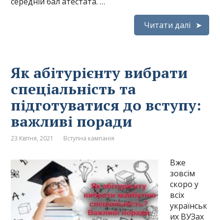
середній бал атестата. …
Читати далі
Як абітурієнту вибрати
спеціальність та
підготуватися до вступу:
важливі поради
23 Квітня, 2021
Вступна кампанія
Вже
зовсім
скоро у
всіх
українськ
их ВУЗах