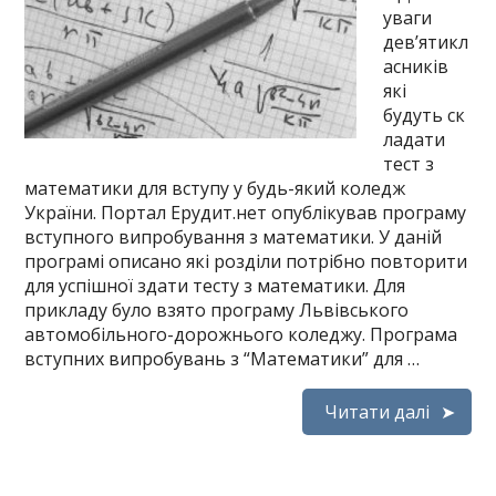
уваги
дев’ятикл
асників
які
будуть ск
ладати
тест з
математики для вступу у будь-який коледж
України. Портал Ерудит.нет опублікував програму
вступного випробування з математики. У даній
програмі описано які розділи потрібно повторити
для успішної здати тесту з математики. Для
прикладу було взято програму Львівського
автомобільного-дорожнього коледжу. Програма
вступних випробувань з “Математики” для …
Читати далі