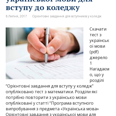
вступу до коледжу
8 Липня, 2017
Орієнтовні завдання для вступників у коледж
Скачати
тест з
українськ
ої мови
(pdf)
джерело
1
Нагадаєм
о, що у
розділі
“Орієнтовні завдання для вступу у коледж”
опубліковано тест з математики. Розділи які
потрібно повторити з українсько мови
опубліковані у статті “Програма вступного
випробування з предмета «Українська мова»
Орієнтовні завдання з української мови для