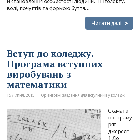
й становлення особистості людини, її інтелекту,
волі, почуттів та формою буття. …
Читати далі
Вступ до коледжу.
Програма вступних
виробувань з
математики
15 Липня, 2015
Орієнтовні завдання для вступників у коледж
Скачати
програму
pdf
джерело
1 До