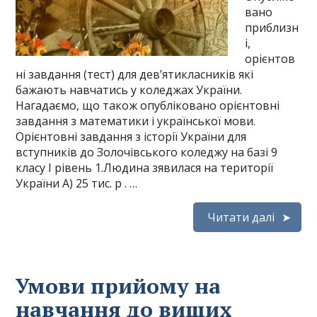
вано
приблизн
і,
орієнтов
ні завдання (тест) для дев’ятикласників які
бажають навчатись у коледжах України.
Нагадаємо, що також опубліковано орієнтовні
завдання з математики і української мови.
Орієнтовні завдання з історії України для
вступників до Золочівського коледжу на базі 9
класу І рівень 1.Людина зявилася на території
України А) 25 тис. р . …
Читати далі
Умови прийому на
навчання до вищих