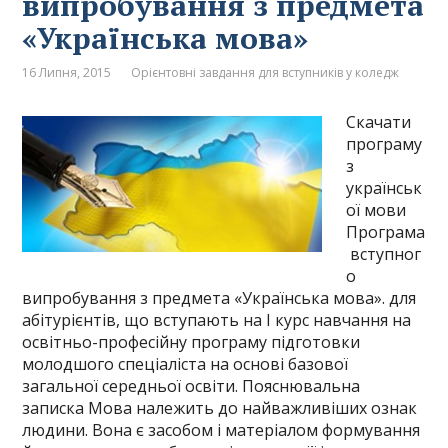
випробування з предмета
«Українська мова»
16 Липня, 2015
Орієнтовні завдання для вступників у коледж
Скачати
програму
з
українськ
ої мови
Програма
вступног
о
випробування з предмета «Українська мова». для
абітурієнтів, що вступають на І курс навчання на
освітньо-професійну програму підготовки
молодшого спеціаліста на основі базової
загальної середньої освіти. Пояснювальна
записка Мова належить до найважливіших ознак
людини. Вона є засобом і матеріалом формування