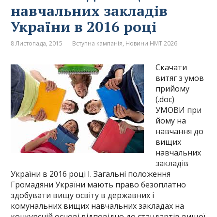
навчальних закладів
України в 2016 році
8 Листопада, 2015
Вступна кампанія
,
Новини НМТ 2026
Скачати
витяг з умов
прийому
(.doc)
УМОВИ при
йому на
навчання до
вищих
навчальних
закладів
України в 2016 році І. Загальні положення
Громадяни України мають право безоплатно
здобувати вищу освіту в державних і
комунальних вищих навчальних закладах на
конкурсній основі відповідно до стандартів вищої