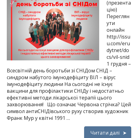
(презента
цію)
Переглян
ути
онлайн
http://issu
u.com/eru
dytnet/do
cs/vil-snid
1 грудня –
Всесвітній день боротьби зі СНІДом СНІД –
синдром набутого імунодефіциту ВІЛ – вірус
імунодефіциту людини На сьогодні не існує
вакцини для профілактики СНІДу і недостатньо
ефективні методи лікарської терапії цього
захворювання! Що означає Червона стрічка? Цей
символ антиСНІДівського руху створив художник
Франк Мур у квітні 1991 …
Читати далі