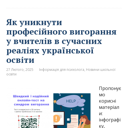
Як уникнути
професійного вигорання
у вчителів в сучасних
реаліях української
освіти
27 Лютого, 2025
Інформація для психолога
,
Новини шкільної
освіти
Пропонує
мо
корисні
матеріал
и:
інфографі
ку,