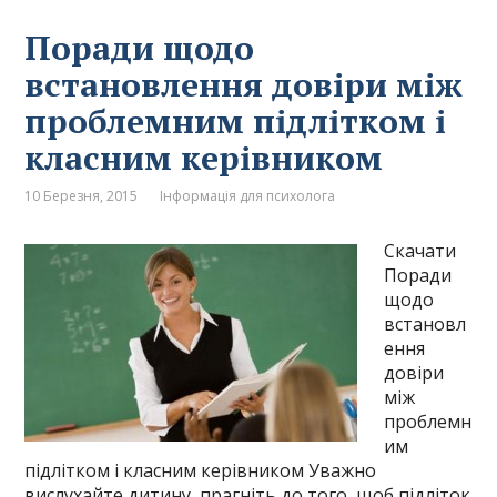
Поради щодо
встановлення довіри між
проблемним підлітком і
класним керівником
10 Березня, 2015
Інформація для психолога
Скачати
Поради
щодо
встановл
ення
довіри
між
проблемн
им
підлітком і класним керівником Уважно
вислухайте дитину, прагніть до того, щоб підліток