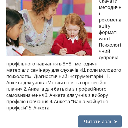
Скачати
методичн
і
рекоменд
ації у
форматі
word
Психологі
чний
супровід
профільного навчання в ЗНЗ методичні
матеріали семінару для слухачів «Школи молодого
психолога» Діагностичний інструментарій 1.
Анкета для учнів «Мої життєві та професійні
плани» 2. Анкета для батьків з професійного
самовизначення 3. Анкета для учнів з вибору
профілю навчання 4. Анкета “Ваша майбутня
професія” 5. Анкета: …
Читати далі