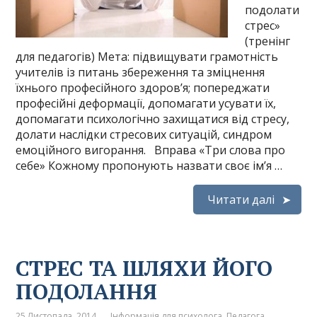
подолати
стрес»
(тренінг
для педагогів) Мета: підвищувати грамотність
учителів із питань збереження та зміцнення
їхнього професійного здоров’я; попереджати
професійні деформації, допомагати усувати їх,
допомагати психологічно захищатися від стресу,
долати наслідки стресових ситуацій, синдром
емоційного вигорання. Вправа «Три слова про
себе» Кожному пропонують назвати своє ім’я …
Читати далі
СТРЕС ТА ШЛЯХИ ЙОГО
ПОДОЛАННЯ
25 Листопада, 2014
Інформація для психолога
,
Педагога