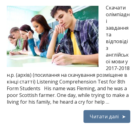
Скачати
олімпіадн
і
завдання
та
відповіді
з
англійськ
ої мови у
2017-2018
н.р. (архів) (посилання на скачування розміщене в
кінці статті) Listening Comprehension Test for 8th
Form Students His name was Fleming, and he was a
poor Scottish farmer. One day, while trying to make a
living for his family, he heard a cry for help …
Читати далі