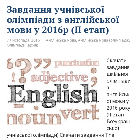
Завдання учнівської
олімпіади з англійської
мови у 2016р (ІІ етап)
7 Листопада, 2016
Англійська мова
,
Англійська мова (олімпіада)
,
Олімпіади (архів)
Скачати
завдання
шкільної
олімпіади
з
англійськ
ої мови у
2016 року
(ІІ етап
Всеукраїн
ської
учнівської олімпіади) Скачати завдання The