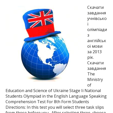
Скачати
завдання
учнівсько
ї
олімпіади
з
англійськ
ої мови
за 2013
рік.
Скачати
завдання
The
Ministry
of
Education and Science of Ukraine Stage Ii National
Students Olympiad in the English Language Speaking
Comprehension Test For 8th Form Students
Directions: In this test you will select three task slips
from those before you. After selecting three, choose