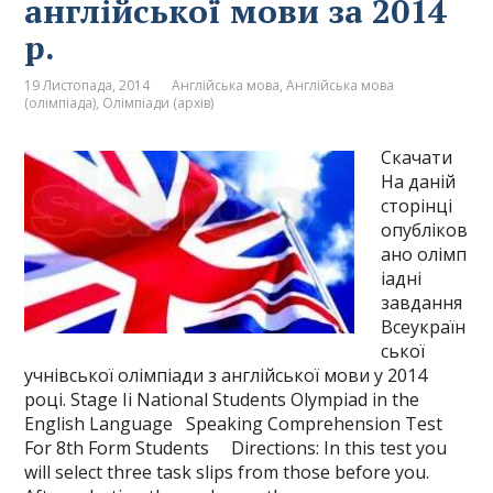
англійської мови за 2014
р.
19 Листопада, 2014
Англійська мова
,
Англійська мова
(олімпіада)
,
Олімпіади (архів)
Скачати
На даній
сторінці
опубліков
ано олімп
іадні
завдання
Всеукраїн
ської
учнівської олімпіади з англійської мови у 2014
році. Stage Ii National Students Olympiad in the
English Language Speaking Comprehension Test
For 8th Form Students Directions: In this test you
will select three task slips from those before you.