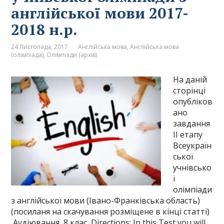
англійської мови 2017-
2018 н.р.
24 Листопада, 2017
Англійська мова
,
Англійська мова
(олімпіада)
,
Олімпіади (архів)
На даній
сторінці
опубліков
ано
завдання
ІІ етапу
Всеукраїн
ської
учнівсько
ї
олімпіади
з англійської мови (Івано-Франківська область)
(посиланя на скачування розміщене в кінці статті)
Аудіювання, 8 клас Directions: In this Test you will