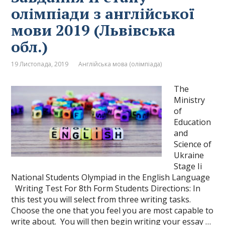
олімпіади з англійської
мови 2019 (Львівська
обл.)
19 Листопада, 2019
Англійська мова (олімпіада)
The
Ministry
of
Education
and
Science of
Ukraine
Stage Ii
National Students Olympiad in the English Language
Writing Test For 8th Form Students Directions: In
this test you will select from three writing tasks.
Choose the one that you feel you are most capable to
write about. You will then begin writing your essay …