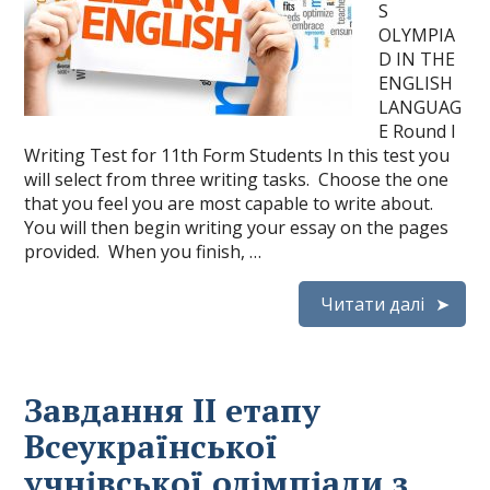
S
OLYMPIA
D IN THE
ENGLISH
LANGUAG
E Round I
Writing Test for 11th Form Students In this test you
will select from three writing tasks. Choose the one
that you feel you are most capable to write about.
You will then begin writing your essay on the pages
provided. When you finish, …
Читати далі
Завдання ІІ етапу
Всеукраїнської
учнівської олімпіади з