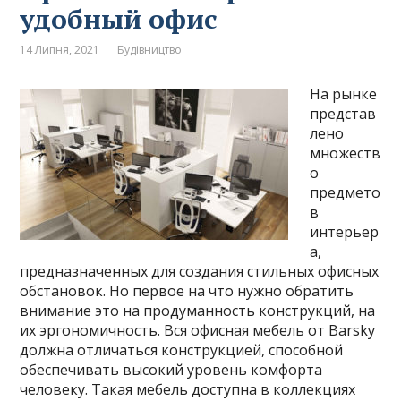
удобный офис
14 Липня, 2021
Будівництво
На рынке
представ
лено
множеств
о
предмето
в
интерьер
а,
предназначенных для создания стильных офисных
обстановок. Но первое на что нужно обратить
внимание это на продуманность конструкций, на
их эргономичность. Вся офисная мебель от Barsky
должна отличаться конструкцией, способной
обеспечивать высокий уровень комфорта
человеку. Такая мебель доступна в коллекциях