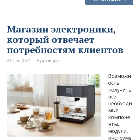
Магазин электроники,
который отвечает
потребностям клиентов
2 Січня, 2021
Будівництво
Возможн
ость
получить
все
необходи
мые
компоне
нты,
модули,
инструме