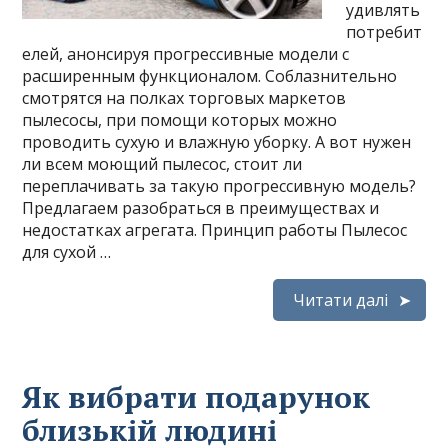
удивлять
потребит
елей, анонсируя прогрессивные модели с
расширенным функционалом. Соблазнительно
смотрятся на полках торговых маркетов
пылесосы, при помощи которых можно
проводить сухую и влажную уборку. А вот нужен
ли всем моющий пылесос, стоит ли
переплачивать за такую прогрессивную модель?
Предлагаем разобраться в преимуществах и
недостатках агрегата. Принцип работы Пылесос
для сухой …
Читати далі
Як вибрати подарунок
близькій людині