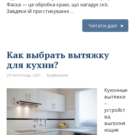
Фаска — це обробка краю, що нагадує скіс.
Завдяки їй при стикуванні …
Читати далі
Как выбрать вытяжку
для кухни?
20 Листопада, 2021
Будівництво
Кухонные
вытяжки
–
устройст
ва,
выполня
ющие