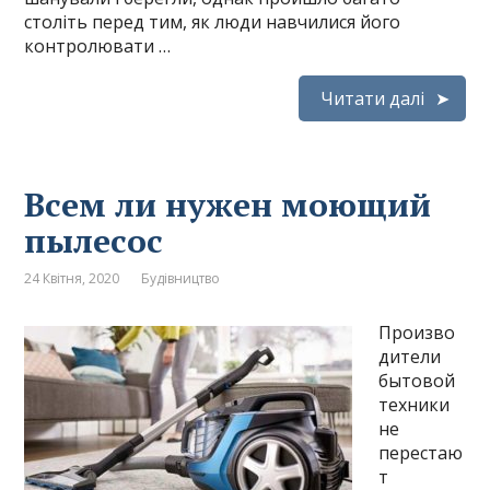
століть перед тим, як люди навчилися його
контролювати …
Читати далі
Всем ли нужен моющий
пылесос
24 Квітня, 2020
Будівництво
Произво
дители
бытовой
техники
не
перестаю
т