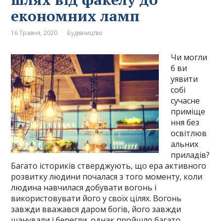
економних ламп
16 Травня, 2020
Будівництво
Чи могли
б ви
уявити
собі
сучасне
приміще
ння без
освітлюв
альних
приладів?
Багато істориків стверджують, що ера активного
розвитку людини почалася з того моменту, коли
людина навчилася добувати вогонь і
використовувати його у своїх цілях. Вогонь
завжди вважався даром богів, його завжди
шанували і берегли, однак пройшло багато