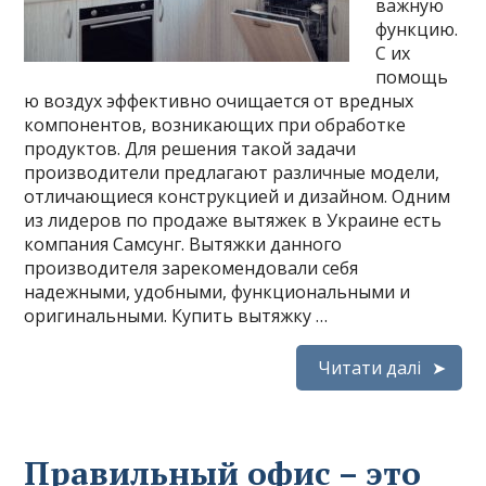
важную
функцию.
С их
помощь
ю воздух эффективно очищается от вредных
компонентов, возникающих при обработке
продуктов. Для решения такой задачи
производители предлагают различные модели,
отличающиеся конструкцией и дизайном. Одним
из лидеров по продаже вытяжек в Украине есть
компания Самсунг. Вытяжки данного
производителя зарекомендовали себя
надежными, удобными, функциональными и
оригинальными. Купить вытяжку …
Читати далі
Правильный офис – это