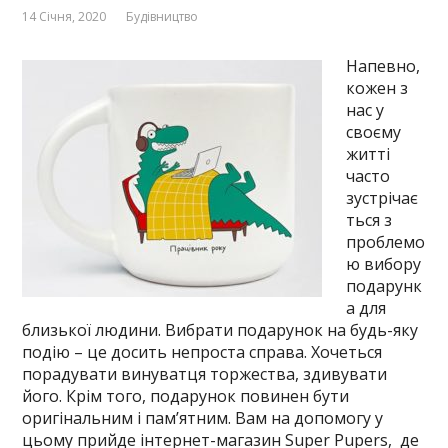
14 Січня, 2020
Будівництво
Напевно,
кожен з
нас у
своєму
житті
часто
зустрічає
ться з
проблемо
ю вибору
подарунк
а для
близької людини. Вибрати подарунок на будь-яку
подію – це досить непроста справа. Хочеться
порадувати винуватця торжества, здивувати
його. Крім того, подарунок повинен бути
оригінальним і пам’ятним. Вам на допомогу у
цьому прийде інтернет-магазин Super Pupers, де