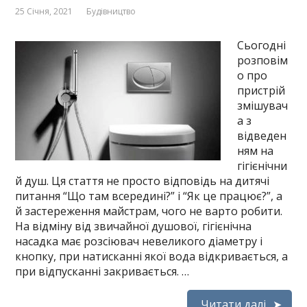
25 Січня, 2021
Будівництво
Сьогодні
розповім
о про
пристрій
змішувач
а з
відведен
ням на
гігієнічни
й душ. Ця стаття не просто відповідь на дитячі
питання “Що там всередині?” і “Як це працює?”, а
й застереження майстрам, чого не варто робити.
На відміну від звичайної душової, гігієнічна
насадка має розсіювач невеликого діаметру і
кнопку, при натисканні якої вода відкривається, а
при відпусканні закривається. …
Читати далі