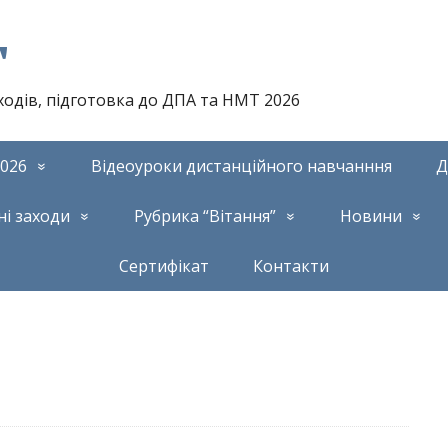
т
аходів, підготовка до ДПА та НМТ 2026
026
Відеоуроки дистанційного навчанння
Д
ні заходи
Рубрика “Вітання”
Новини
Сертифікат
Контакти