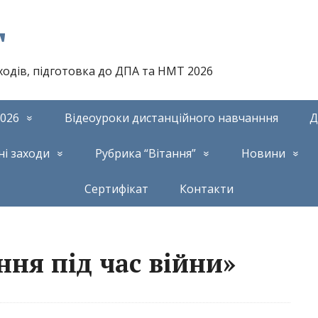
т
аходів, підготовка до ДПА та НМТ 2026
026
Відеоуроки дистанційного навчанння
Д
ні заходи
Рубрика “Вітання”
Новини
Сертифікат
Контакти
ня під час війни»