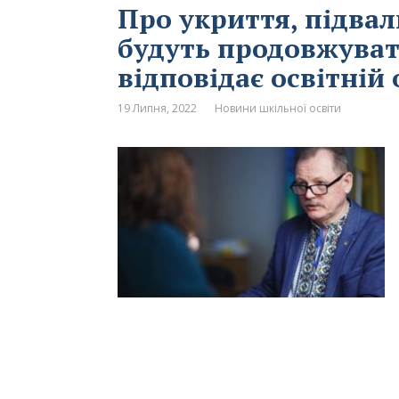
Про укриття, підва
будуть продовжувати
відповідає освітній
19 Липня, 2022
Новини шкільної освіти