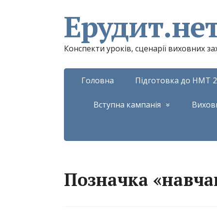
Ерудит.не
Конспекти уроків, сценарії виховних з
Головна
Підготовка до НМТ 2
Вступна кампанія
Вихов
Позначка «навчан