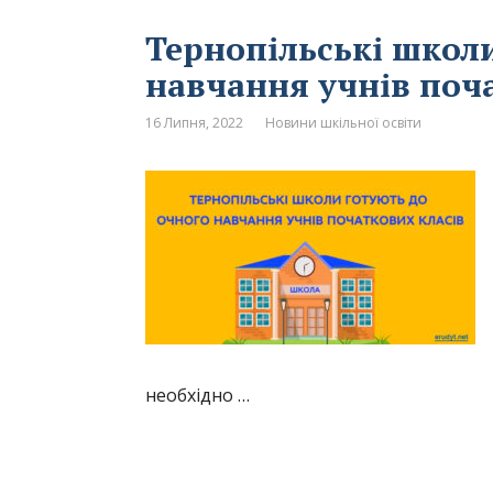
Тернопільські школ
навчання учнів поч
16 Липня, 2022
Новини шкільної освіти
необхідно …