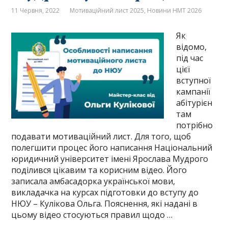
11 Червня, 2022
Мотиваційний лист 2025
,
Новини НМТ 2026
Як
відомо,
під час
цієї
вступної
кампанії
абітурієн
там
потрібно
подавати мотиваційний лист. Для того, щоб
полегшити процес його написання Національний
юридичний університет імені Ярослава Мудрого
поділився цікавим та корисним відео. Його
записала амбасадорка української мови,
викладачка на курсах підготовки до вступу до
НЮУ – Кулікова Ольга. Пояснення, які надані в
цьому відео стосуються правил щодо …