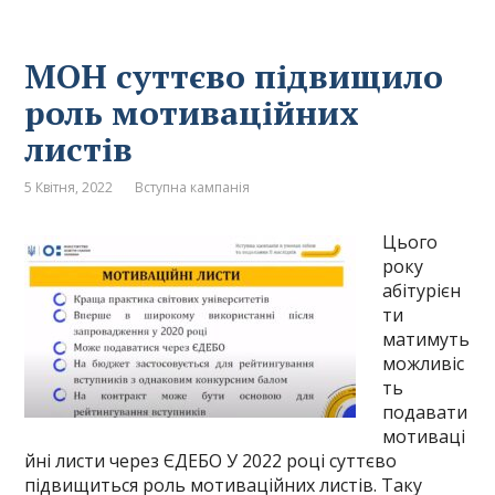
МОН суттєво підвищило
роль мотиваційних
листів
5 Квітня, 2022
Вступна кампанія
Цього
року
абітурієн
ти
матимуть
можливіс
ть
подавати
мотиваці
йні листи через ЄДЕБО У 2022 році суттєво
підвищиться роль мотиваційних листів. Таку