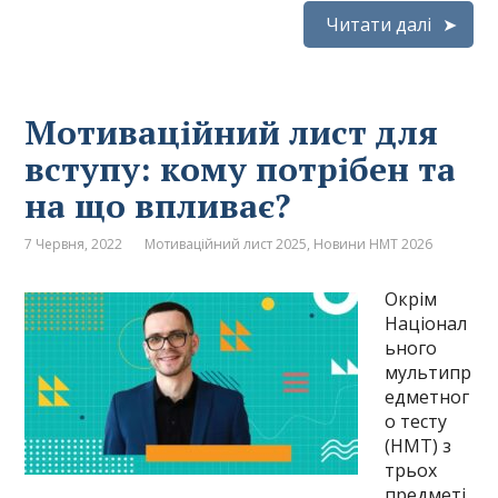
Читати далі
Мотиваційний лист для
вступу: кому потрібен та
на що впливає?
7 Червня, 2022
Мотиваційний лист 2025
,
Новини НМТ 2026
Окрім
Націонал
ьного
мультипр
едметног
о тесту
(НМТ) з
трьох
предметі