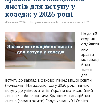
листів для вступу у
коледж у 2026 році
4 Червня, 2026
Вступна кампанія
,
Мотиваційний лист 2025
На даній
сторінці
опубліков
ано
зразки
мотиваці
йних
листів
для
вступу до закладів фахової передвищої освіти
(коледжів). Нагадаємо, що у 2026 році під час
вступу до університетів України мотиваційний
лист не є обов’язковим. Зразки мотиваційних
листів (завантажити) Галузь знань 01 Освіта