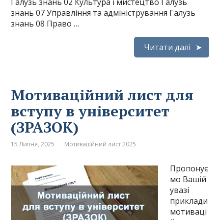
Галузь знань 02 Культура і мистецтво Галузь
знань 07 Управління та адміністрування Галузь
знань 08 Право …
Читати далі
Мотиваційний лист для
вступу в університет
(ЗРАЗОК)
15 Липня, 2025
Мотиваційний лист 2025
Пропонує
мо Вашій
увазі
приклади
мотиваці