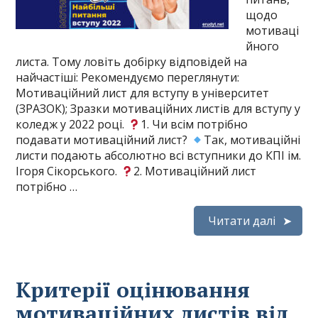
щодо
мотиваці
йного
листа. Тому ловіть добірку відповідей на
найчастіші: Рекомендуємо переглянути:
Мотиваційний лист для вступу в університет
(ЗРАЗОК); Зразки мотиваційних листів для вступу у
коледж у 2022 році.
1. Чи всім потрібно
подавати мотиваційний лист?
Так, мотиваційні
листи подають абсолютно всі вступники до КПІ ім.
Ігоря Сікорського.
2. Мотиваційний лист
потрібно …
Читати далі
Критерії оцінювання
мотиваційних листів від