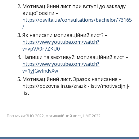
Мотиваційний лист при вступі до закладу
вищої освіти –
https://osvita.ua/consultations/bachelor/73165
/
Як написати мотиваційний лист? –
https://www.youtube.com/watch?
v=vpVA0r7ZKU0
Напиши та змотивуй: мотиваційний лист –
https://www.youtube.com/watch?
v=1yJGwIndvXw
Мотиваційний лист. Зразок написання –
https://pozovna.in.ua/zrazki-listiv/motivacijnij-
list
Позначки:
ЗНО 2022
,
мотиваційний лист
,
НМТ 2022