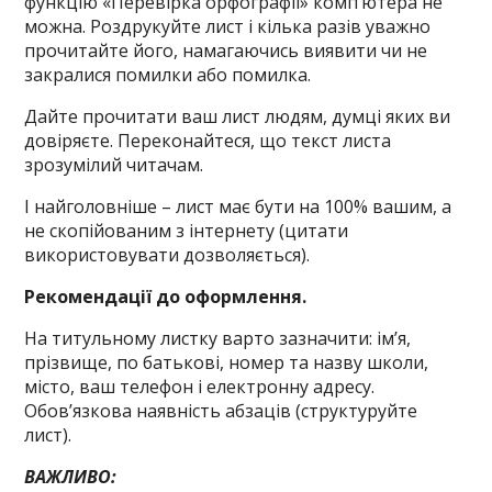
функцію «Перевірка орфографії» комп’ютера не
можна. Роздрукуйте лист і кілька разів уважно
прочитайте його, намагаючись виявити чи не
закралися помилки або помилка.
Дайте прочитати ваш лист людям, думці яких ви
довіряєте. Переконайтеся, що текст листа
зрозумілий читачам.
І найголовніше – лист має бути на 100% вашим, а
не скопійованим з інтернету (цитати
використовувати дозволяється).
Рекомендації до оформлення.
На титульному листку варто зазначити: ім’я,
прізвище, по батькові, номер та назву школи,
місто, ваш телефон і електронну адресу.
Обов’язкова наявність абзаців (структуруйте
лист).
ВАЖЛИВО: