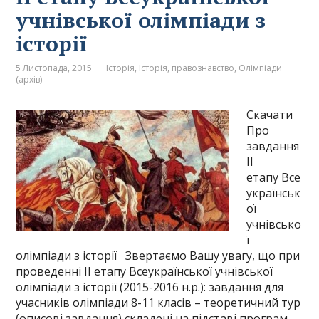
учнівської олімпіади з
історії
5 Листопада, 2015
Історія
,
Історія, правознавство
,
Олімпіади
(архів)
Скачати
Про
завдання
ІІ
етапу Все
українськ
ої
учнівсько
ї
олімпіади з історії Звертаємо Вашу увагу, що при
проведенні ІІ етапу Всеукраїнської учнівської
олімпіади з історії (2015-2016 н.р.): завдання для
учасників олімпіади 8-11 класів – теоретичний тур
(описові завдання) складені на підставі програм