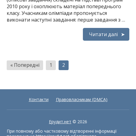
2010 року і охоплюють матеріал попереднього
класу. Учасникам олімпіади пропонується
виконати наступні завдання: перше завдання з …
Читати далі
Пагінація
« Попередні
1
2
записів
Контакти
Правовласникам (DMCA)
Ерудит.нет
© 2026
При повному або частковому відтворенні інформації