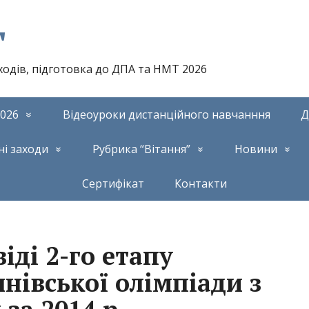
т
аходів, підготовка до ДПА та НМТ 2026
026
Відеоуроки дистанційного навчанння
Д
ні заходи
Рубрика “Вітання”
Новини
Сертифікат
Контакти
іді 2-го етапу
чнівської олімпіади з