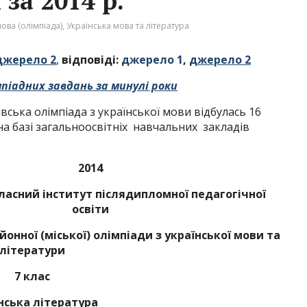
за 2014 р.
ова (олімпіада)
,
Українська мова та література
джерело 2
,
відповіді:
джерело 1
,
джерело 2
мпіадних завдань за минулі роки
вська олімпіада з української мови відбулась 16
на базі загальноосвітніх навчальних закладів
2014
ласний інститут післядипломної педагогічної
освіти
онної (міської) олімпіади з української мови та
літератури
7 клас
нська література