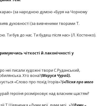
г карає» (за народною думою «Буря на Чорному
вияв духовності (за вивченими творами Т.
. Ти був до нас. Ти будеш після нас» (Л. Костенко).
тримуючись чіткості й лаконічності у
ро неї писали художні твори С.Руданський,
обилянська. Хто вона?
(Маруся Чурай
).
ується «Слово про похід Ігорів»?
(«Пісня про мого
Чурай героїня розмірковує над власним щастям?
зії Т.Шевченка «Думи мої, думи мої…»?
(Думи –