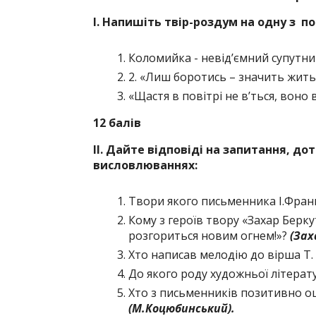
І.
Напишіть твір-роздум на одну з
по
Коломийка ­- невід’ємний супутник
2. «Лиш боротись – значить жить»
«Щастя в повітрі не в’ться, воно в
12 балів
ІІ. Дайте відповіді на запитання, до
висловлюваннях:
Твори якого письменника І.Фран
Кому з героїв твору «Захар Берку
розгориться новим огнем!»?
(Зах
Хто написав мелодію до вірша Т.
До якого роду художньої літера
Хто з письменників позитивно о
(М.Коцюбинський).