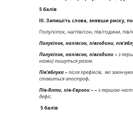
5 балів
ІІІ. Запишіть слова, знявши риску, по
Полу/кіпок, на/пів/сон, пів/години, пів/
Полукіпок, напівсон, півгодини, пів’ябл
Полукіпок, напівсон, півгодини
–
з пер
назви) пишуться разом.
Пів’яблука –
після префіксів, які закінчу
ставиться апостроф
.
Пів-Ялти, пів-Європи –
–
з першою час
дефіс.
5 балів