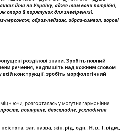
кликає йти на Україну, адже там вони потрібні,
 як опора й порятунок для зневірених).
аз-персонаж, образ-пейзаж, образ-символ, зорові
опущені розділові знаки. Зробіть повний
члени речення, надпишіть над кожним словом
 всій конструкції, зробіть морфологічний
міцніючи, розгорталась у могутнє гармонійне
 просте, поширене, двоскладне, ускладнене
істота, заг. назва, жін. рід, одн., Н. в., І. відм.,