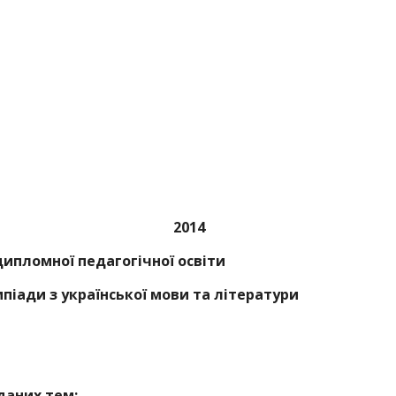
14
дипломної педагогічної освіти
мпіади з української мови та літератури
даних тем
: