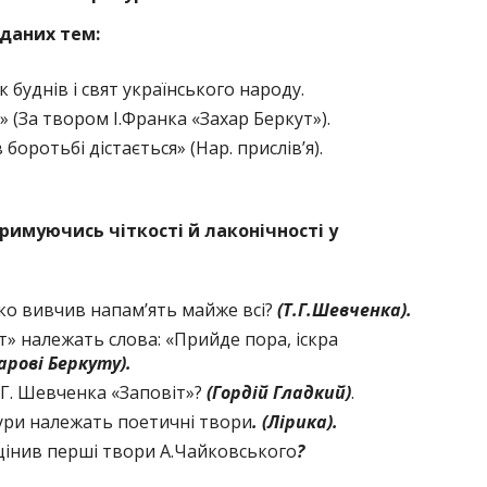
даних тем
:
 буднів і свят українського народу.
 (За твором І.Франка «Захар Беркут»).
 боротьбі дістається» (Нар. прислів’я).
тримуючись чіткості й лаконічності у
ко вивчив напам’ять майже всі?
(Т.Г.Шевченка).
т» належать слова: «Прийде пора, іскра
арові Беркуту).
 Г. Шевченка «Заповіт»?
(Гордій Гладкий)
.
тури належать поетичні твори
. (Лірика).
цінив перші твори А.Чайковського
?