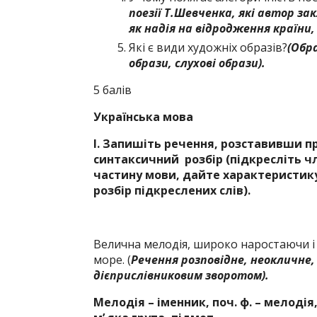
поезії Т.Шевченка, які автор за
як надія на відродження країни,
Які є види художніх образів?
(Обр
образи, слухові образи)
.
5 балів
Українська мова
І.
Запишіть речення, розставивши пр
синтаксичний розбір (підкресліть 
частину мови, дайте характеристику
розбір підкреслених слів).
Велична мелодія, широко наростаючи і 
море. (
Речення розповідне, неокличне,
дієприслівниковим зворотом).
Мелодія – іменник, поч. ф. – мелодія, не