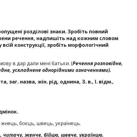
опущені розділові знаки. Зробіть повний
члени речення, надпишіть над кожним словом
 всій конструкції, зробіть морфологічний
мову в дар дали мені батьки. (
Речення розповідне,
адне, ускладнене однорідними означеннями).
, заг. назва, жін. рід, однина, З. в., І. відм.,
дмінок.
ч, жнець, боєць, швець, українець.
, читачу, женче, бійцю, шевче, українцю.