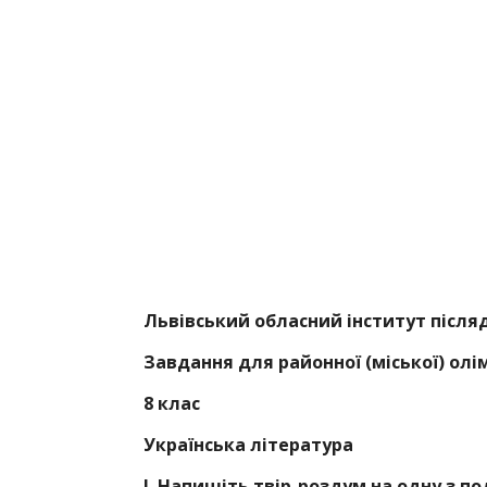
20
Львівський обласний інститут після
Завдання для районної (міської) олі
8 клас
Українська література
І.
Напишіть твір-роздум на одну з
по