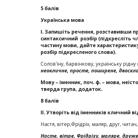
5 балів
Українська мова
І.
Запишіть речення, розставивши пр
синтаксичний розбір (підкресліть 
частину мови, дайте характеристику
розбір підкресленого слова).
Солов’їну, барвінкову, українську рідну 
неокличне, просте, поширене, двоскл
Мову – іменник, поч. ф. – мова, неістота
тверда група, додаток.
8 балів
ІІ. Утворіть від іменників кличний ві
Настя, вітер,Фрідріх, маляр, друг, чита
Насте, вітре, Фрідріху, маляре, друже