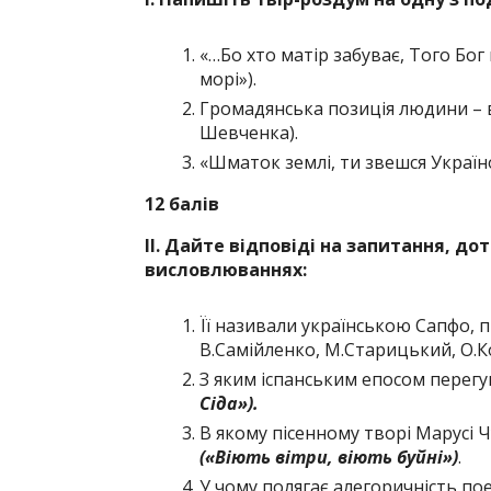
«…Бо хто матір забуває, Того Бо
морі»).
Громадянська позиція людини – 
Шевченка).
«Шматок землі, ти звешся Україною
12 балів
ІІ. Дайте відповіді на запитання, до
висловлюваннях:
Її називали українською Сапфо, п
В.Самійленко, М.Старицький, О.К
З яким іспанським епосом перегук
Сіда»)
.
В якому пісенному творі Марусі 
(«Віють вітри, віють буйні»)
.
У чому полягає алегоричність пое