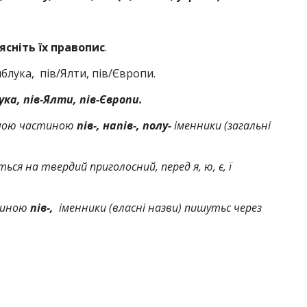
ясніть їх правопис
.
яблука, пів/Ялти, пів/Європи.
ука, пів-Ялти, пів-Європи.
шою частиною
пів-, напів-, полу-
іменники (загальні
ються на твердий приголосний, перед я, ю, є, ї
тиною
пів-,
іменники (власні назви) пишутьс через