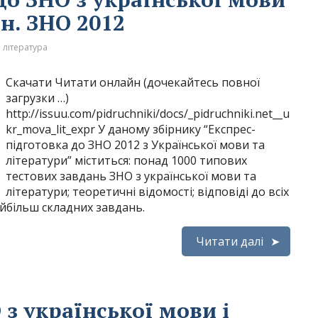
н. ЗНО 2012
 література
Скачати Читати онлайн (дочекайтесь повної
загрузки …)
http://issuu.com/pidruchniki/docs/_pidruchniki.net__u
kr_mova_lit_expr У даному збірнику “Експрес-
підготовка до ЗНО 2012 з Української мови та
літератури” міститься: понад 1000 типових
тестових завдань ЗНО з української мови та
літератури; теоретичні відомості; відповіді до всіх
айбільш складних завдань.
Читати далі
з української мови і