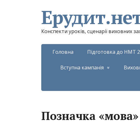
Ерудит.не
Конспекти уроків, сценарії виховних з
Головна
Підготовка до НМТ 2
Вступна кампанія
Вихов
Позначка «мова»