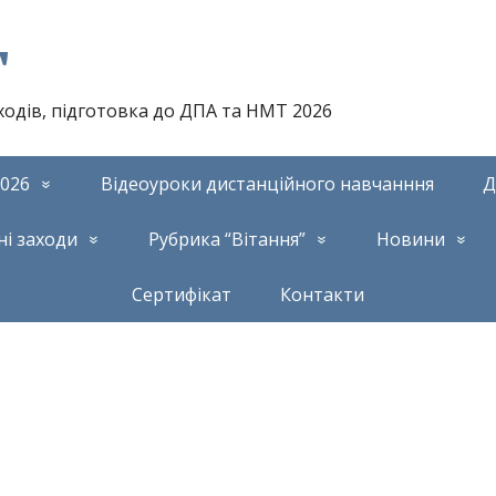
т
аходів, підготовка до ДПА та НМТ 2026
026
Відеоуроки дистанційного навчанння
Д
ні заходи
Рубрика “Вітання”
Новини
Сертифікат
Контакти