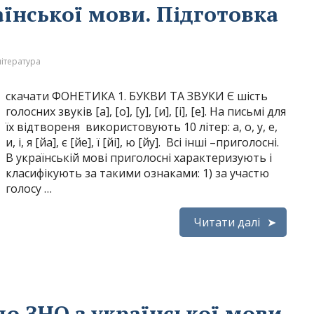
їнської мови. Підготовка
література
скачати ФОНЕТИКА 1. БУКВИ ТА ЗВУКИ Є шість
голосних звуків [а], [о], [у], [и], [і], [е]. На письмі для
їх відтвореня використовують 10 літер: а, о, у, е,
и, і, я [йа], є [йе], ї [йі], ю [йу]. Всі інші –приголосні.
В українській мові приголосні характеризують і
класифікують за такими ознаками: 1) за участю
голосу …
Читати далі
до ЗНО з української мови