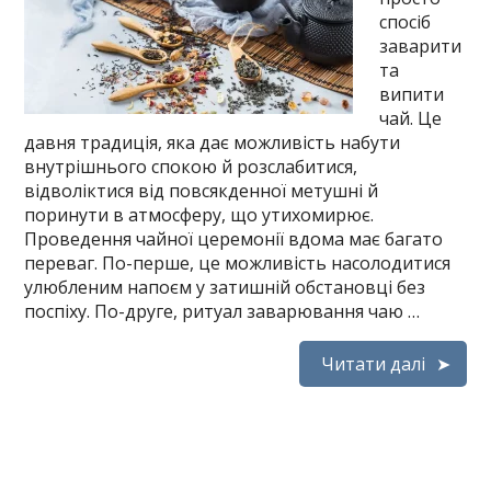
спосіб
заварити
та
випити
чай. Це
давня традиція, яка дає можливість набути
внутрішнього спокою й розслабитися,
відволіктися від повсякденної метушні й
поринути в атмосферу, що утихомирює.
Проведення чайної церемонії вдома має багато
переваг. По-перше, це можливість насолодитися
улюбленим напоєм у затишній обстановці без
поспіху. По-друге, ритуал заварювання чаю …
Читати далі