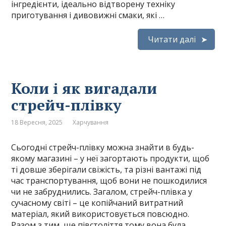
інгредієнти, ідеально відтворену техніку
приготування і дивовижні смаки, які …
Читати далі
Коли і як вигадали
стрейч-плівку
18 Вересня, 2025
Харчування
Сьогодні стрейч-плівку можна знайти в будь-
якому магазині – у неї загортають продукти, щоб
ті довше зберігали свіжість, та різні вантажі під
час транспортування, щоб вони не пошкодилися
чи не забруднились. Загалом, стрейч-плівка у
сучасному світі – це копійчаний витратний
матеріал, який використовується повсюдно.
Разом з тим, ще півстоліття тому вона була