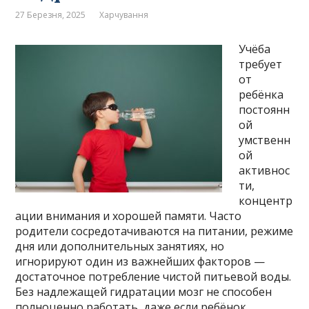
27 Березня, 2025
Харчування
Учёба
требует
от
ребёнка
постоянн
ой
умственн
ой
активнос
ти,
концентр
ации внимания и хорошей памяти. Часто
родители сосредотачиваются на питании, режиме
дня или дополнительных занятиях, но
игнорируют один из важнейших факторов —
достаточное потребление чистой питьевой воды.
Без надлежащей гидратации мозг не способен
полноценно работать, даже если ребёнок