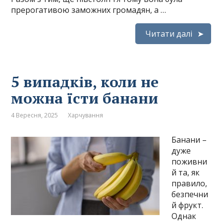
прерогативою заможних громадян, а …
Читати далі
5 випадків, коли не
можна їсти банани
4 Вересня, 2025
Харчування
Банани –
дуже
поживни
й та, як
правило,
безпечни
й фрукт.
Однак