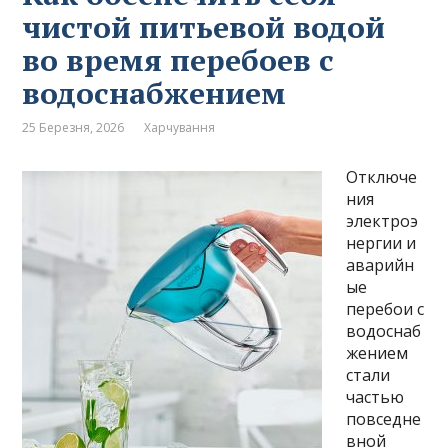
чистой питьевой водой
во время перебоев с
водоснабжением
25 Березня, 2026
Харчування
Отключе
ния
электроэ
нергии и
аварийн
ые
перебои с
водоснаб
жением
стали
частью
повседне
вной