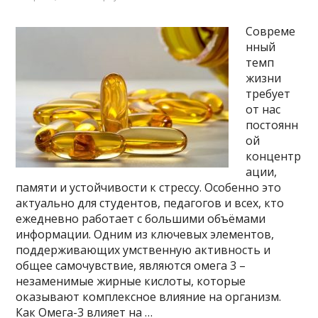
Совреме
нный
темп
жизни
требует
от нас
постоянн
ой
концентр
ации,
памяти и устойчивости к стрессу. Особенно это
актуально для студентов, педагогов и всех, кто
ежедневно работает с большими объёмами
информации. Одним из ключевых элементов,
поддерживающих умственную активность и
общее самочувствие, являются омега 3 –
незаменимые жирные кислоты, которые
оказывают комплексное влияние на организм.
Как Омега-3 влияет на …