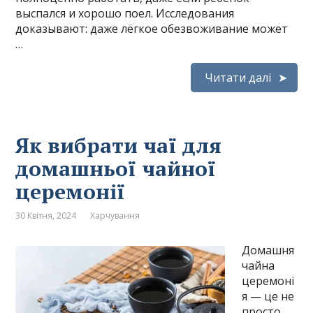
выспался и хорошо поел. Исследования
доказывают: даже лёгкое обезвоживание может
…
Читати далі
Як вибрати чаї для
домашньої чайної
церемонії
30 Квітня, 2024
Харчування
Домашня
чайна
церемоні
я — це не
просто