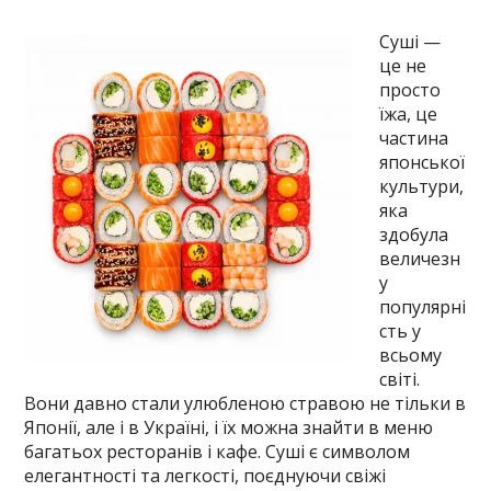
Суші —
це не
просто
їжа, це
частина
японської
культури,
яка
здобула
величезн
у
популярні
сть у
всьому
світі.
Вони давно стали улюбленою стравою не тільки в
Японії, але і в Україні, і їх можна знайти в меню
багатьох ресторанів і кафе. Суші є символом
елегантності та легкості, поєднуючи свіжі