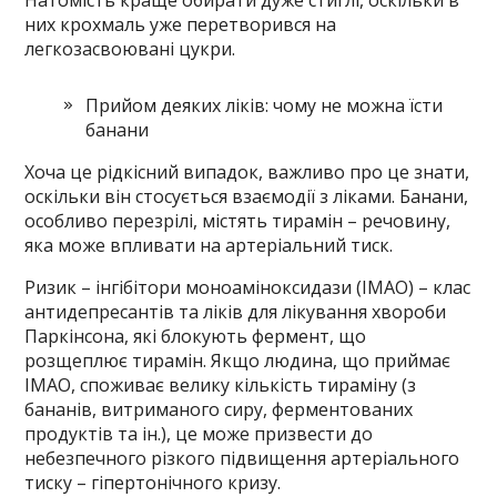
них крохмаль уже перетворився на
легкозасвоювані цукри.
Прийом деяких ліків: чому не можна їсти
банани
Хоча це рідкісний випадок, важливо про це знати,
оскільки він стосується взаємодії з ліками. Банани,
особливо перезрілі, містять тирамін – речовину,
яка може впливати на артеріальний тиск.
Ризик – інгібітори моноаміноксидази (ІМАО) – клас
антидепресантів та ліків для лікування хвороби
Паркінсона, які блокують фермент, що
розщеплює тирамін. Якщо людина, що приймає
ІМАО, споживає велику кількість тираміну (з
бананів, витриманого сиру, ферментованих
продуктів та ін.), це може призвести до
небезпечного різкого підвищення артеріального
тиску – гіпертонічного кризу.