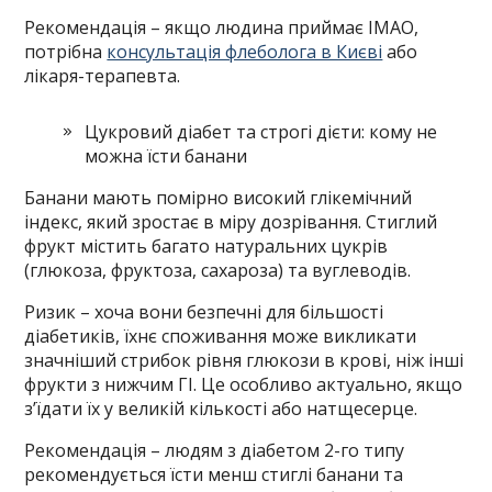
Рекомендація – якщо людина приймає ІМАО,
потрібна
консультація флеболога в Києві
або
лікаря-терапевта.
Цукровий діабет та строгі дієти: кому не
можна їсти банани
Банани мають помірно високий глікемічний
індекс, який зростає в міру дозрівання. Стиглий
фрукт містить багато натуральних цукрів
(глюкоза, фруктоза, сахароза) та вуглеводів.
Ризик – хоча вони безпечні для більшості
діабетиків, їхнє споживання може викликати
значніший стрибок рівня глюкози в крові, ніж інші
фрукти з нижчим ГІ. Це особливо актуально, якщо
з’їдати їх у великій кількості або натщесерце.
Рекомендація – людям з діабетом 2-го типу
рекомендується їсти менш стиглі банани та