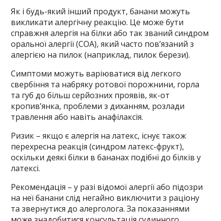
Як і будь-який інший продукт, банани можуть
викликати алергічну реакцію. Це може бути
справжня алергія на білки або так званий синдром
оральної алергії (СОА), який часто пов’язаний з
алергією на пилок (наприклад, пилок берези).
Симптоми можуть варіюватися від легкого
свербіння та набряку ротової порожнини, горла
та губ до більш серйозних проявів, як-от
кропив’янка, проблеми з диханням, розлади
травлення або навіть анафілаксія.
Ризик – якщо є алергія на латекс, існує також
перехресна реакція (синдром латекс-фрукт),
оскільки деякі білки в бананах подібні до білків у
латексі.
Рекомендація – у разі відомої алергії або підозри
на неї банани слід негайно виключити з раціону
та звернутися до алерголога. За показаннями
може знадобитися консультація судинного