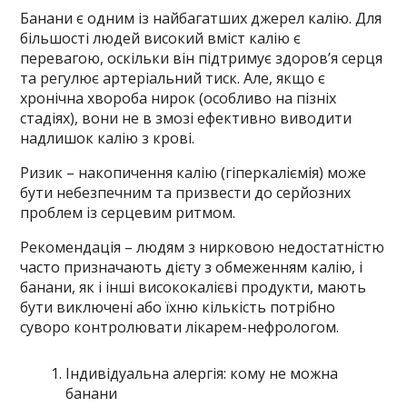
Банани є одним із найбагатших джерел калію. Для
більшості людей високий вміст калію є
перевагою, оскільки він підтримує здоров’я серця
та регулює артеріальний тиск. Але, якщо є
хронічна хвороба нирок (особливо на пізніх
стадіях), вони не в змозі ефективно виводити
надлишок калію з крові.
Ризик – накопичення калію (гіперкаліємія) може
бути небезпечним та призвести до серйозних
проблем із серцевим ритмом.
Рекомендація – людям з нирковою недостатністю
часто призначають дієту з обмеженням калію, і
банани, як і інші висококалієві продукти, мають
бути виключені або їхню кількість потрібно
суворо контролювати лікарем-нефрологом.
Індивідуальна алергія: кому не можна
банани