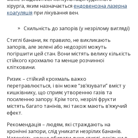
хірурга, яким назначається
ендовенозна лазерна
коагуляція
при лікування вен.
Схильність до запорів (у незрілому вигляді)
Стиглі банани, як правило, не викликають
запорів, але зелені або недозрілі можуть
погіршити цей стан. Вони містять велику кількість
стійкого крохмалю та менше розчинної
клітковини.
Ризик – стійкий крохмаль важко
перетравлюється, і він може “зв’язувати” вміст у
кишківнику, що сприяє утворенню газів та
посиленню запору. Крім того, незрілі фрукти
містять багато танінів, які також мають в’яжучий
ефект.
Рекомендація – людям, які страждають на
хронічні запори, слід уникати незрілих бананів.
Натомість краще обирати дуже стиглі, оскільки в