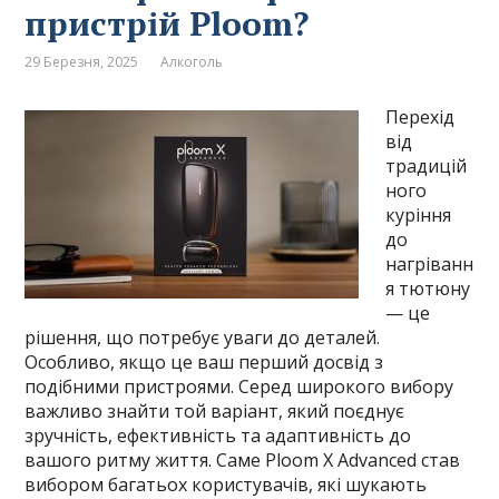
пристрій Ploom?
29 Березня, 2025
Алкоголь
Перехід
від
традицій
ного
куріння
до
нагріванн
я тютюну
— це
рішення, що потребує уваги до деталей.
Особливо, якщо це ваш перший досвід з
подібними пристроями. Серед широкого вибору
важливо знайти той варіант, який поєднує
зручність, ефективність та адаптивність до
вашого ритму життя. Саме Ploom X Advanced став
вибором багатьох користувачів, які шукають