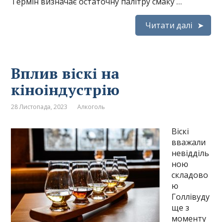
Термін визначає остаточну палітру смаку …
Читати далі
Вплив віскі на
кіноіндустрію
28 Листопада, 2023
Алкоголь
Віскі
вважали
невідділь
ною
складово
ю
Голлівуду
ще з
моменту