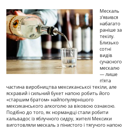
Мескаль
з’явився
набагато
раніше за
текілу.
Близько
сотні
видів
сучасного
мескалю
— лише
п’ята
частина виробництва мексиканської текіли, але
яскравий і сильний букет напою робить його
«старшим братом» найпопулярнішого
мексиканського алкоголю за віковою ознакою.
Подібно до того, як нормандці стали робити
кальвадос із яблучного сидру, жителі Мексики
виготовляли мескаль з пінистого і тягучого напою