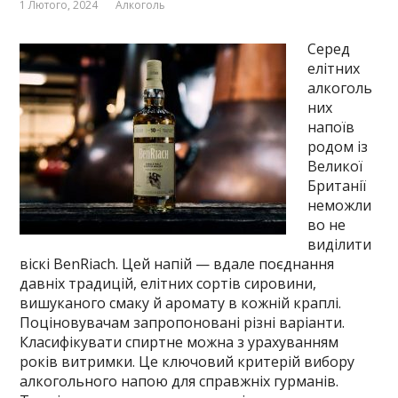
1 Лютого, 2024
Алкоголь
Серед
елітних
алкоголь
них
напоїв
родом із
Великої
Британії
неможли
во не
виділити
віскі BenRiach. Цей напій — вдале поєднання
давніх традицій, елітних сортів сировини,
вишуканого смаку й аромату в кожній краплі.
Поціновувачам запропоновані різні варіанти.
Класифікувати спиртне можна з урахуванням
років витримки. Це ключовий критерій вибору
алкогольного напою для справжніх гурманів.