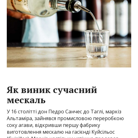
Як виник сучасний
мескаль
У 16 столітті дон Педро Санчес до Таглі, маркіз
Альтаміра, зайнявся промисловою переробкою
соку агави, відкривши першу фабрику
виготовлення мескалю на гасієнді Куйсільос