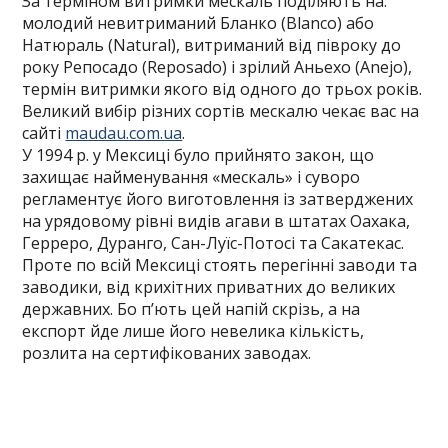
За терміном витримки мескаль поділяють на:
молодий невитриманий Бланко (Blanco) або
Натюраль (Natural), витриманий від півроку до
року Репосадо (Reposado) і зрілий Аньехо (Anejo),
термін витримки якого від одного до трьох років.
Великий вибір різних сортів мескалю чекає вас на
сайті
maudau.com.ua
.
У 1994 р. у Мексиці було прийнято закон, що
захищає найменування «мескаль» і суворо
регламентує його виготовлення із затверджених
на урядовому рівні видів агави в штатах Оахака,
Герреро, Дуранго, Сан-Луїс-Потосі та Сакатекас.
Проте по всій Мексиці стоять перегінні заводи та
заводики, від крихітних приватних до великих
державних. Бо п’ють цей напій скрізь, а на
експорт йде лише його невелика кількість,
розлита на сертифікованих заводах.