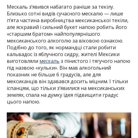
Мескаль з’явився набагато раніше за текілу.
Близько сотні видів сучасного мескалю — лише
п’ята частина виробництва мексиканської текіли,
але яскравий і сильний букет напою робить його
«старшим братом» найпопулярнішого
мексиканського алкоголю за віковою ознакою.
Подібно до того, як нормандці стали робити
кальвадос із яблучного сидру, жителі Мексики
виготовляли
мескаль
з пінистого і тягучого напою
під назвою «кульки». Він мав алкогольний
показник не більше 6 градусів, але для
мексиканців він здавався досить міцним. І тільки
іспанцям, що тільки з’явилися на мексиканських
землях, спала на думку ідея підвищити градус
цього напою.