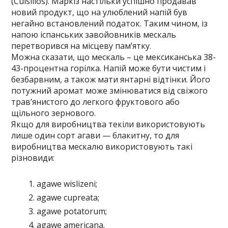
(Cuisillos). Маркіз настільки успішно продавав
новий продукт, що на улюблений напій був
негайно встановлений податок. Таким чином, із
напою іспанських завойовників мескаль
перетворився на місцеву пам’ятку.
Можна сказати, що мескаль – це мексиканська 38-
43-процентна горілка. Напій може бути чистим і
безбарвним, а також мати янтарні відтінки. Його
потужний аромат може змінюватися від свіжого
трав’янистого до легкого фруктового або
щільного зернового.
Якщо для виробництва текіли використовують
лише один сорт агави — блакитну, то для
виробництва мескалю використовують такі
різновиди:
agawe wislizeni;
agawe cupreata;
agawe potatorum;
agawe americana.