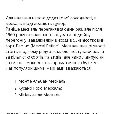
Для надання напою додаткової солодкості, в
мескаль іноді додають цукор.
Раніше мескаль переганявся один раз, але після
1960 року почали застосовувати подвійну
перегонку, завдяки якій виходив 55-відсотковий
сорт Рефіно (Mezcal Refino). Мескаль вищої якості
стоїть в одному ряду з текілою, поступаючись їй
за кількістю сортів та видів, але явно лідируючи
за силою смакового та ароматичного букету.
Найпопулярнішими марками вважаються:
Монте Альбан Мескаль;
Кусано Рохо Мескаль;
Мігіль де ла Мескаль.