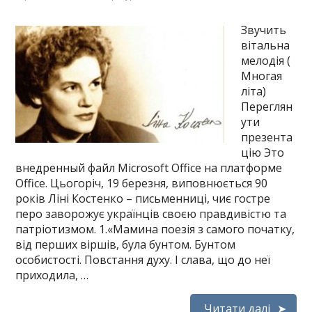
Звучить
вітальна
мелодія (
Многая
літа)
Переглян
ути
презента
цію Это
внедренный файл Microsoft Office на платформе
Office. Цьогоріч, 19 березня, виповнюється 90
років Ліні Костенко – письменниці, чиє гостре
перо заворожує українців своєю правдивістю та
патріотизмом. 1.«Мамина поезія з самого початку,
від перших віршів, була бунтом. Бунтом
особистості. Повстання духу. І слава, що до неї
приходила, …
Читати далі