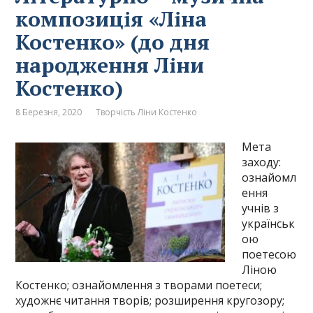
композиція «Ліна
Костенко» (до дня
народження Ліни
Костенко)
8 Березня, 2020
Творчість Ліни Костенко
Мета
заходу:
ознайомл
ення
учнів з
українськ
ою
поетесою
Ліною
Костенко; ознайомлення з творами поетеси;
художнє читання творів; розширення кругозору;