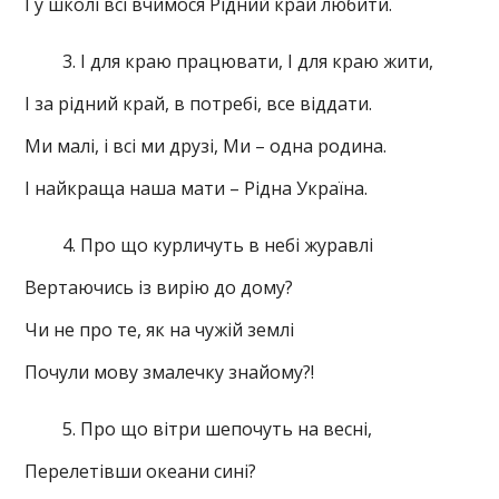
І у школі всі вчимося Рідний край любити.
І для краю працювати, І для краю жити,
І за рідний край, в потребі, все віддати.
Ми малі, і всі ми друзі, Ми – одна родина.
І найкраща наша мати – Рідна Україна.
Про що курличуть в небі журавлі
Вертаючись із вирію до дому?
Чи не про те, як на чужій землі
Почули мову змалечку знайому?!
Про що вітри шепочуть на весні,
Перелетівши океани сині?