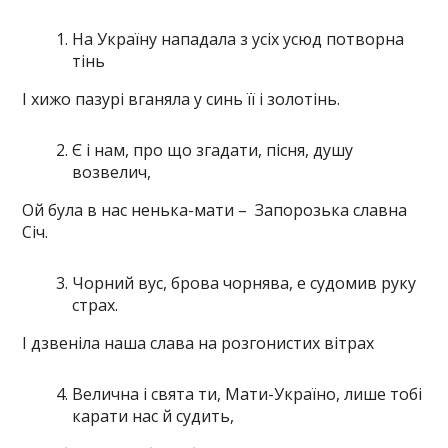
На Україну нападала з усіх усюд потворна
тінь
І хижо пазурі вганяла у синь її і золотінь.
Є і нам, про що згадати, пісня, душу
возвелич,
Ой була в нас ненька-мати – Запорозька славна
Січ.
Чорний вус, брова чорнява, е судомив руку
страх.
І дзвеніла наша слава на розгонистих вітрах
Велична і свята ти, Мати-Україно, лише тобі
карати нас й судить,