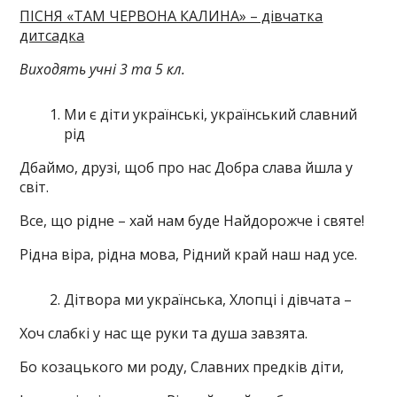
ПІСНЯ «ТАМ ЧЕРВОНА КАЛИНА» – дівчатка
дитсадка
Виходять учні 3 та 5 кл.
Ми є діти українські, український славний
рід
Дбаймо, друзі, щоб про нас Добра слава йшла у
світ.
Все, що рідне – хай нам буде Найдорожче і святе!
Рідна віра, рідна мова, Рідний край наш над усе.
Дітвора ми українська, Хлопці і дівчата –
Хоч слабкі у нас ще руки та душа завзята.
Бо козацького ми роду, Славних предків діти,