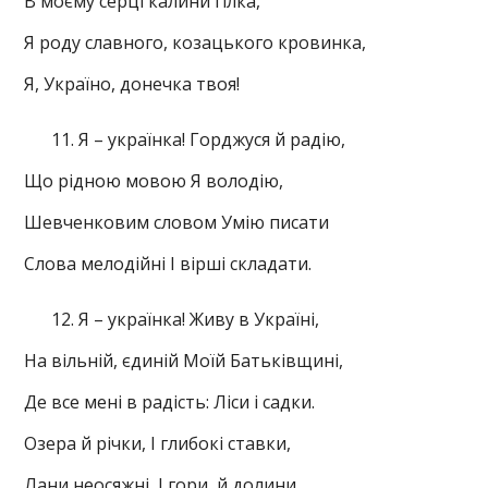
В моєму серці калини гілка,
Я роду славного, козацького кровинка,
Я, Україно, донечка твоя!
Я – українка! Горджуся й радію,
Що рідною мовою Я володію,
Шевченковим словом Умію писати
Слова мелодійні І вірші складати.
Я – українка! Живу в Україні,
На вільній, єдиній Моїй Батьківщині,
Де все мені в радість: Ліси і садки.
Озера й річки, І глибокі ставки,
Лани неосяжні, І гори, й долини,