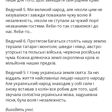
лише для того, щоб захищати свій рідний край.
Ведучий 5. Ми великий народ, але ніколи цим не
хизувалися і завжди поважали чужу волю й
незалежність, ніколи не ступали за чужий поріг
незваними гостями. Якби-то так ставилися і до
нас. Якби-то…
Ведучий 6. Протягом багатьох століть нашу землю
терзали татари і монголи, шведи і німці, австро-
угорські та польські війська, червона російська
чума. Кожна діляночка землі окроплена кров ю
мільйонів наших предків.
Ведучий 5. І тому українська земля свята. За неї
віддаль життя найславніші лицарі нашого народу.
Але український народ знаходив у собі сили і
знову вставав з колін все робив для того, щоб
звучала солов’їна українська мова, задушевна
пісня, була воля і незалежність.
Виходять учні.