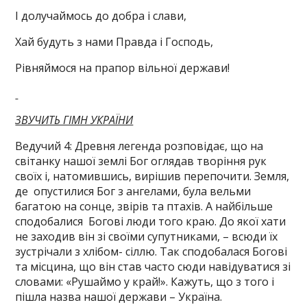
І долучаймось до добра і слави,
Хай будуть з нами Правда і Господь,
Рівняймося на прапор вільної держави!
ЗВУЧИТЬ ГІМН УКРАЇНИ
Ведучий 4: Древня легенда розповідає, що на
світанку нашої землі Бог оглядав творіння рук
своїх і, натомившись, вирішив перепочити. Земля,
де опустилися Бог з ангелами, була вельми
багатою на сонце, звірів та птахів. А найбільше
сподобалися Богові люди того краю. До якої хати
не заходив він зі своїми супутниками, – всюди їх
зустрічали з хлібом- сіллю. Так сподобалася Богові
та місцина, що він став часто сюди навідуватися зі
словами: «Рушаймо у край!». Кажуть, що з того і
пішла назва нашої держави – Україна.