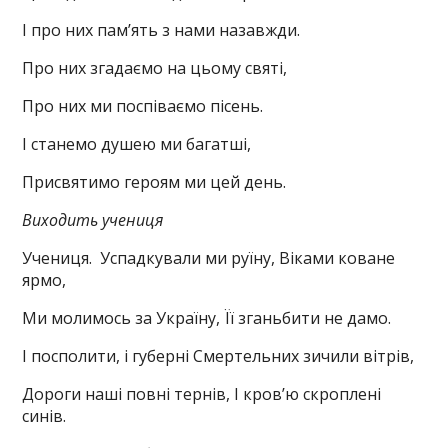
І про них пам’ять з нами назавжди.
Про них згадаємо на цьому святі,
Про них ми поспіваємо пісень.
І станемо душею ми багатші,
Присвятимо героям ми цей день.
Виходить учениця
Учениця. Успадкували ми руїну, Віками коване
ярмо,
Ми молимось за Україну, Її зганьбити не дамо.
І посполити, і губерні Смертельних зичили вітрів,
Дороги наші повні тернів, І кров’ю скроплені
синів.