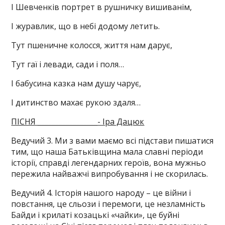
І Шевченків портрет в рушничку вишиванім,
І журавлик, що в небі додому летить.
Тут пшеничне колосся, життя нам дарує,
Тут гаї і левади, сади і поля…
І бабусина казка нам душу чарує,
І дитинство махає рукою здаля…
ПІСНЯ _________________- Іра Дацюк
Ведучий 3. Ми з вами маємо всі підстави пишатися
тим, що наша Батьківщина мала славні періоди
історії, справді легендарних героїв, вона мужньо
пережила найважчі випробування і не скорилась.
Ведучий 4. Історія нашого народу – це війни і
повстання, це сльози і перемоги, це незламність
Байди і крилаті козацькі «чайки», це буйні