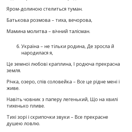
Яром-долиною стелиться туман.
Батькова розмова – тиха, вечорова,
Мамина молитва – вічний талісман.
Україна – не тільки родина, Де зросла й
народилася я,
Це земної любові краплина, І родюча прекрасна
земля.
Річка, озеро, спів соловейка – Все це рідне мені і
живе.
Навіть човник з паперу легенький, Що на хвилі
тихенько пливе.
Тихі зорі і скрипочки звуки – Все прекрасне
душею ловлю.