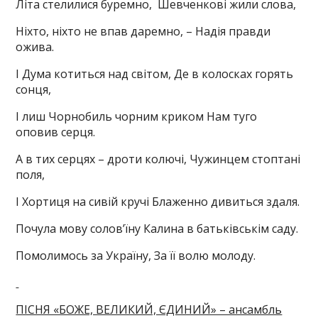
Літа стелилися буремно, Шевченкові жили слова,
Ніхто, ніхто не впав даремно, – Надія правди
ожива.
І Дума котиться над світом, Де в колосках горять
сонця,
І лиш Чорнобиль чорним криком Нам туго
оповив серця.
А в тих серцях – дроти колючі, Чужинцем стоптані
поля,
І Хортиця на сивій кручі Блаженно дивиться здаля.
Почула мову солов’їну Калина в батьківськім саду.
Помолимось за Україну, За її волю молоду.
ПІСНЯ «БОЖЕ, ВЕЛИКИЙ, ЄДИНИЙ» – ансамбль