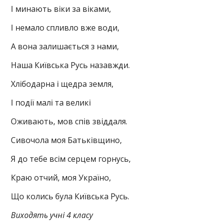
І минають віки за віками,
І немало спливло вже води,
А вона залишається з нами,
Наша Київська Русь назавжди.
Хлібодарна і щедра земля,
І події малі та великі
Оживають, мов спів звіддаля.
Сивочола моя Батьківщино,
Я до тебе всім серцем горнусь,
Краю отчий, моя Україно,
Що колись була Київська Русь.
Виходять учні 4 класу