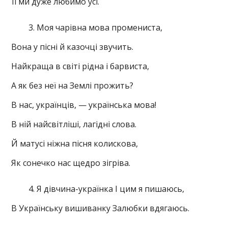
Її ми дуже любимо усі.
Моя чарівна мова промениста,
Вона у пісні й казочці звучить.
Найкраща в світі рідна і барвиста,
А як без неї на Землі прожить?
В нас, українців, — українська мова!
В ній найсвітліші, лагідні слова.
Й матусі ніжна пісня колискова,
Як сонечко нас щедро зігріва.
Я дівчина-українка І цим я пишаюсь,
В Українську вишиванку Залюбки вдягаюсь.