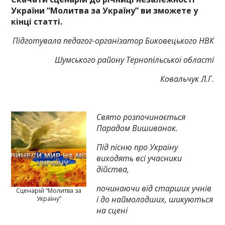
України “Молитва за Україну” ви зможете у
кінці статті.
Підготувала
педагог-організатор Биковецького НВК
Шумського району Тернопільської області
Ковальчук Л.Г.
Свято розпочинається
Парадом Вишиванок.
Під пісню про Україну
виходять всі учасники
дійства,
починаючи від старших учнів
Сценарій “Молитва за
і до наймолодших, шикуються
Україну”
на сцені