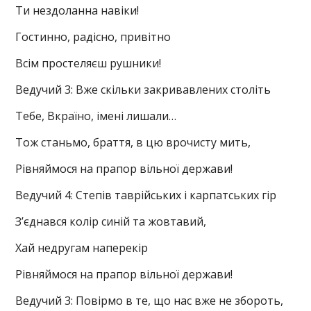
Ти нездоланна навіки!
Гостинно, радісно, привітно
Всім простеляєш рушники!
Ведучий 3: Вже скільки закривавлених століть
Тебе, Вкраїно, імені лишали…
Тож станьмо, браття, в цю врочисту мить,
Рівняймося на прапор вільної держави!
Ведучий 4: Степів таврійських і карпатських гір
З’єднався колір синій та жовтавий,
Хай недругам наперекір
Рівняймося на прапор вільної держави!
Ведучий 3: Повірмо в те, що нас вже не збороть,