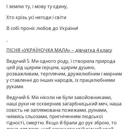
І землю ту, і мову ту єдину,
Хто крізь усі негоди і світи
В собі проніс любов до України!
ПІСНЯ «УКРАЇНОЧКА МАЛА» – дівчатка 4 класу
Ведучий 5. Ми одного роду, і створила природа
цей рід щирим серцем, щирим душею,
розважливим, терплячим, дружелюбним і мирним
у ставленні до інших народів, із працелюбними
руками.
Ведучий 6. Ми ніколи не були завойовниками,
наші руки не осквернив загарбницький меч, наша
совість не заплямована пожежами, руїнами,
чиїмись сльозами, пригніченням людської
гідності, смертю. Якщо й брали до рук зброю, то