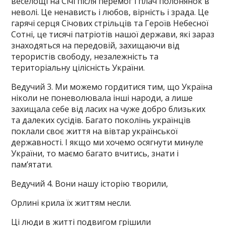
веселощі на Січі після перемог і плач полонянок в
неволі. Це ненависть і любов, вірність і зрада. Це
гарячі серця Січових стрільців та Героїв Небесної
Сотні, це тисячі патріотів нашої держави, які зараз
знаходяться на передовій, захищаючи від
терористів свободу, незалежність та
територіальну цілісність України.
Ведучий 3. Ми можемо гордитися тим, що Україна
ніколи не поневолювала інші народи, а лише
захищала себе від ласих на чуже добро близьких
та далеких сусідів. Багато поколінь українців
поклали своє життя на вівтар української
державності. І якщо ми хочемо осягнути минуле
України, то маємо багато вчитись, знати і
пам’ятати.
Ведучий 4. Вони нашу історію творили,
Орлині крила їх життям несли.
Ці люди в житті подвигом грішили