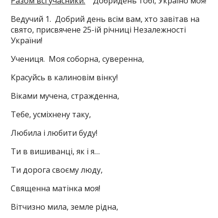
Разом всі учасники:
Добридень тобі, Україно моя!
Ведучий 1. Добрий день всім вам, хто завітав на
свято, присвячене 25-ій річниці Незалежності
України!
Учениця. Моя соборна, суверенна,
Красуйсь в калиновім вінку!
Віками мучена, стражденна,
Тебе, усміхнену таку,
Любила і любити буду!
Ти в вишиванці, як і я…
Ти дорога своєму люду,
Священна матінка моя!
Вітчизно мила, земле рідна,