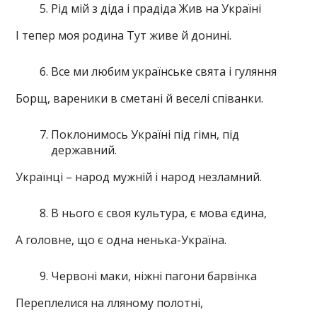
Рід мій з діда і прадіда Жив на Україні
І тепер моя родина Тут живе й донині.
Все ми любим українське свята і гуляння
Борщ, вареники в сметані й веселі співанки.
Поклонимось Україні під гімн, під
державний.
Українці – народ мужній і народ незламний.
В нього є своя культура, є мова єдина,
А головне, що є одна ненька-Україна.
Червоні маки, ніжні пагони барвінка
Переплелися на лляному полотні,