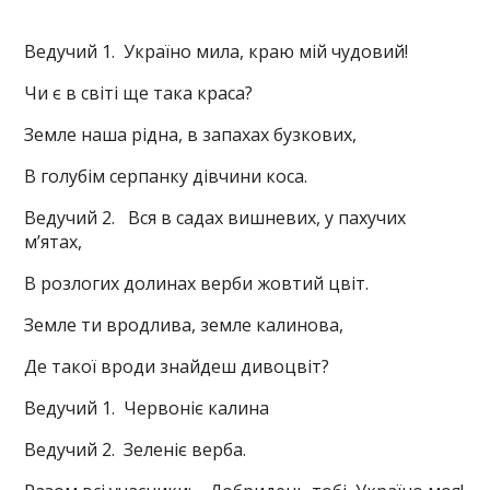
Ведучий 1. Україно мила, краю мій чудовий!
Чи є в світі ще така краса?
Земле наша рідна, в запахах бузкових,
В голубім серпанку дівчини коса.
Ведучий 2. Вся в садах вишневих, у пахучих
м’ятах,
В розлогих долинах верби жовтий цвіт.
Земле ти вродлива, земле калинова,
Де такої вроди знайдеш дивоцвіт?
Ведучий 1. Червоніє калина
Ведучий 2. Зеленіє верба.