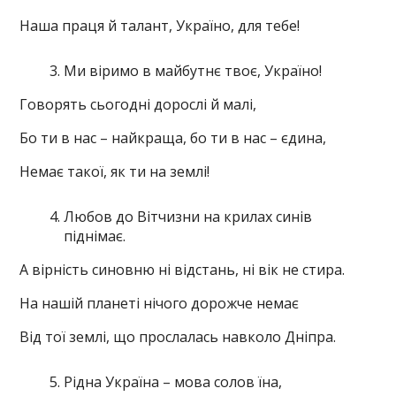
Наша праця й талант, Україно, для тебе!
Ми віримо в майбутнє твоє, Україно!
Говорять сьогодні дорослі й малі,
Бо ти в нас – найкраща, бо ти в нас – єдина,
Немає такої, як ти на землі!
Любов до Вітчизни на крилах синів
піднімає.
А вірність синовню ні відстань, ні вік не стира.
На нашій планеті нічого дорожче немає
Від тої землі, що прослалась навколо Дніпра.
Рідна Україна – мова солов їна,