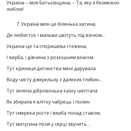
Україна – моя Батьківщина, – Та, яку я безмежно
люблю!
Україна моя-це біленька хатина,
Де любисток і мальви цвітуть під вікном…
Україна-це та споришева стежина,
І верба, і дівчина з розкішним вінком.
Тут криниця дитинства мені дарувала
Воду чисту джерельну з далеких глибин…
Тут зелена дібровонька казку шептала
Як збирала я влітку чабрець і полин.
Тут смерека росте і верба понад ставом,
Тут матусина пісня у серці звучить…