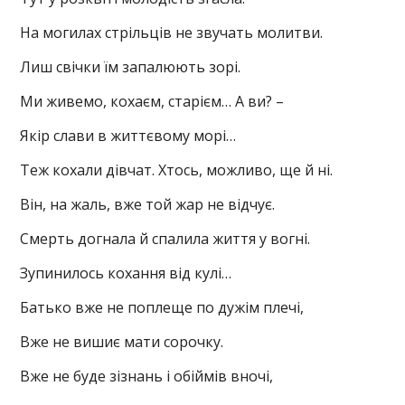
На могилах стрільців не звучать молитви.
Лиш свічки їм запалюють зорі.
Ми живемо, кохаєм, старієм… А ви? –
Якір слави в життєвому морі…
Теж кохали дівчат. Хтось, можливо, ще й ні.
Він, на жаль, вже той жар не відчує.
Смерть догнала й спалила життя у вогні.
Зупинилось кохання від кулі…
Батько вже не поплеще по дужім плечі,
Вже не вишиє мати сорочку.
Вже не буде зізнань і обіймів вночі,