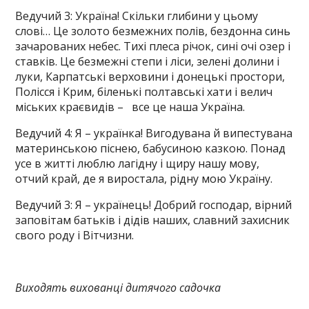
Ведучий 3: Україна! Скільки глибини у цьому
слові… Це золото безмежних полів, бездонна синь
зачарованих небес. Тихі плеса річок, сині очі озер і
ставків. Це безмежні степи і ліси, зелені долини і
луки, Карпатські верховини і донецькі простори,
Полісся і Крим, біленькі полтавські хати і велич
міських краєвидів – все це наша Україна.
Ведучий 4: Я – українка! Вигодувана й випестувана
материнською піснею, бабусиною казкою. Понад
усе в житті люблю лагідну і щиру нашу мову,
отчий край, де я виростала, рідну мою Україну.
Ведучий 3: Я – українець! Добрий господар, вірний
заповітам батьків і дідів наших, славний захисник
свого роду і Вітчизни.
Виходять вихованці дитячого садочка