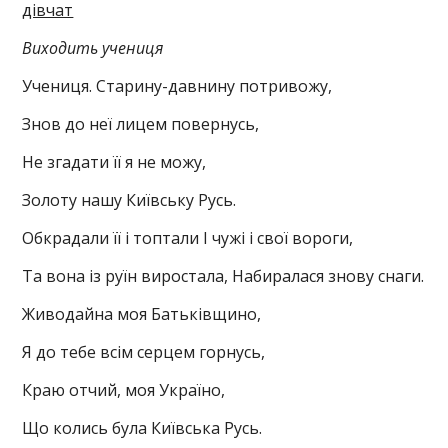
дівчат
Виходить учениця
Учениця. Старину-давнину потривожу,
Знов до неї лицем повернусь,
Не згадати її я не можу,
Золоту нашу Київську Русь.
Обкрадали її і топтали І чужі і свої вороги,
Та вона із руїн виростала, Набиралася знову снаги.
Живодайна моя Батьківщино,
Я до тебе всім серцем горнусь,
Краю отчий, моя Україно,
Що колись була Київська Русь.