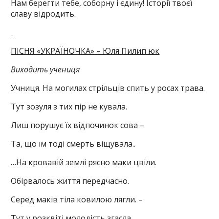
Нам берегти тебе, соборну і єдину! Історії твоєї
славу відродить.
ПІСНЯ «УКРАЇНОЧКА» – Юля Пилип юк
Виходить учениця
Учниця. На могилах стрільців спить у росах трава.
Тут зозуля з тих пір не кувала.
Лиш порушує їх відпочинок сова –
Та, що їм тоді смерть віщувала..
…На кровавій землі рясно маки цвіли.
Обірвалось життя передчасно.
Серед маків тіла ковилою лягли. –
Тут у розквіті молодість згасла.