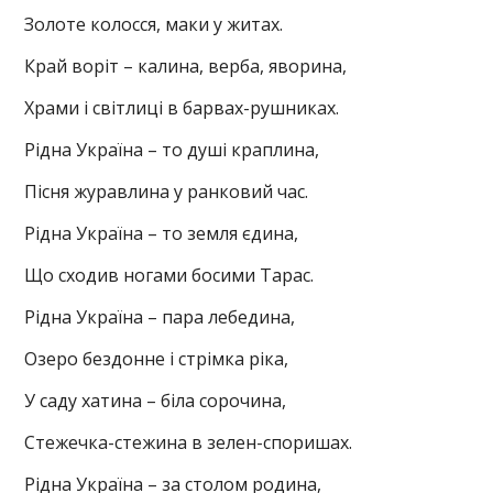
Золоте колосся, маки у житах.
Край воріт – калина, верба, яворина,
Храми і світлиці в барвах-рушниках.
Рідна Україна – то душі краплина,
Пісня журавлина у ранковий час.
Рідна Україна – то земля єдина,
Що сходив ногами босими Тарас.
Рідна Україна – пара лебедина,
Озеро бездонне і стрімка ріка,
У саду хатина – біла сорочина,
Стежечка-стежина в зелен-споришах.
Рідна Україна – за столом родина,