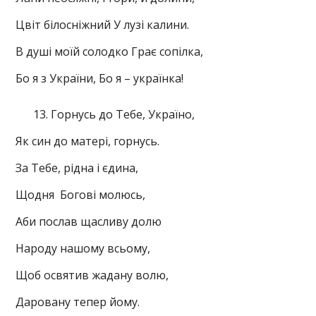
Цвіт білосніжний У лузі калини.
В душі моїй солодко Грає сопілка,
Бо я з України, Бо я – українка!
Горнусь до Тебе, Україно,
Як син до матері, горнусь.
За Тебе, рідна і єдина,
Щодня Богові молюсь,
Аби послав щасливу долю
Народу нашому всьому,
Щоб освятив жадану волю,
Даровану тепер йому.