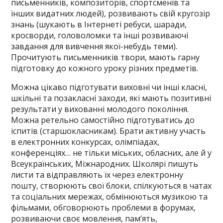
письменників, композиторів, спортсменів та
інших видатних людей), розвивають свій кругозір
знань (шукають в Інтернеті ребуси, шаради,
кросворди, головоломки та інші розвиваючі
завдання для вивчення якої-небудь теми).
Прочитують письменників твори, мають гарну
підготовку до кожного уроку різних предметів.
Можна цікаво підготувати виховні чи інші класні,
шкільні та позакласні заходи, які мають позитивні
результати у вихованні молодого покоління.
Можна ретельно самостійно підготуватись до
іспитів (старшокласникам). Брати активну участь
в електронних конкурсах, олімпіадах,
конференціях… не тільки міських, обласних, але й у
Всеукраїнських, Міжнародних. Школярі пишуть
листи та відправляють їх через електронну
пошту, створюють свої блоки, спілкуються в чатах
та соціальних мережах, обмінюються музикою та
фільмами, обговорюють проблеми в форумах,
розвиваючи своє мовлення, пам’ять,