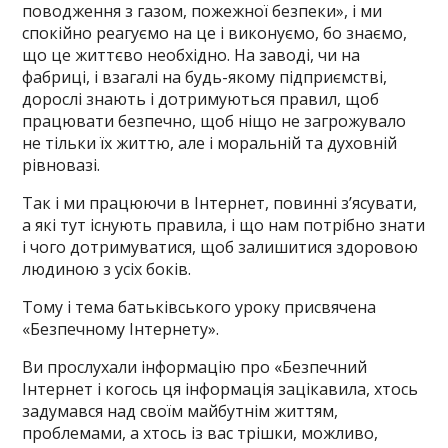
поводження з газом, пожежної безпеки», і ми
спокійно реагуємо на це і виконуємо, бо знаємо,
що це життєво необхідно. На заводі, чи на
фабриці, і взагалі на будь-якому підприємстві,
дорослі знають і дотримуються правил, щоб
працювати безпечно, щоб ніщо не загрожувало
не тільки їх життю, але і моральній та духовній
рівновазі.
Так і ми працюючи в Інтернет, повинні з’ясувати,
а які тут існують правила, і що нам потрібно знати
і чого дотримуватися, щоб залишитися здоровою
людиною з усіх боків.
Тому і тема батьківського уроку присвячена
«Безпечному Інтернету».
Ви прослухали інформацію про «Безпечний
Інтернет і когось ця інформація зацікавила, хтось
задумався над своїм майбутнім життям,
проблемами, а хтось із вас трішки, можливо,