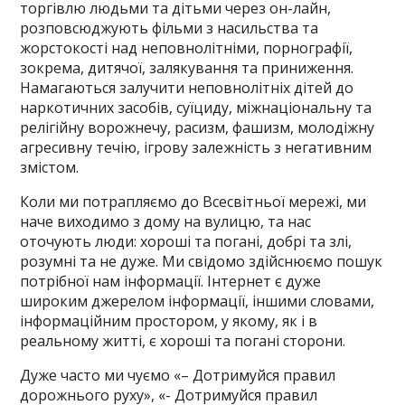
торгівлю людьми та дітьми через он-лайн,
розповсюджують фільми з насильства та
жорстокості над неповнолітніми, порнографії,
зокрема, дитячої, залякування та приниження.
Намагаються залучити неповнолітніх дітей до
наркотичних засобів, суїциду, міжнаціональну та
релігійну ворожнечу, расизм, фашизм, молодіжну
агресивну течію, ігрову залежність з негативним
змістом.
Коли ми потрапляємо до Всесвітньої мережі, ми
наче виходимо з дому на вулицю, та нас
оточують люди: хороші та погані, добрі та злі,
розумні та не дуже. Ми свідомо здійснюємо пошук
потрібної нам інформації. Інтернет є дуже
широким джерелом інформації, іншими словами,
інформаційним простором, у якому, як і в
реальному житті, є хороші та погані сторони.
Дуже часто ми чуємо «– Дотримуйся правил
дорожнього руху», «- Дотримуйся правил