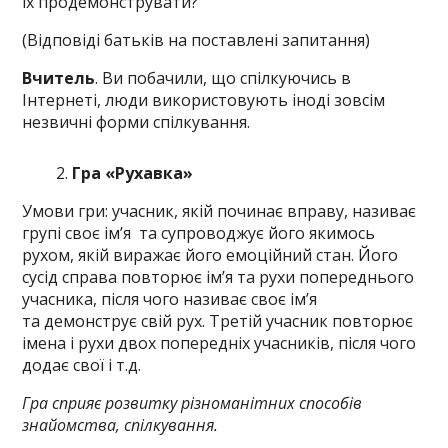
їх продемонструвати?
(Відповіді батьків на поставлені запитання)
Вчитель
. Ви побачили, що спілкуючись в
Інтернеті, люди використовують іноді зовсім
незвичні форми спілкування.
Гра «Рухавка»
Умови гри: учасник, якій починає вправу, називає
групі своє ім’я та супроводжує його якимось
рухом, якій виражає його емоційний стан. Його
сусід справа повторює ім’я та рухи попереднього
учасника, після чого називає своє ім’я
та демонструє свій рух. Третій учасник повторює
імена і рухи двох попередніх учасників, після чого
додає свої і т.д.
Гра сприяє розвитку різноманітних способів
з
найомства, спілкування.