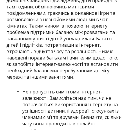
домашніх завдань і досліджень, діти проводять
там години, обмінюючись миттєвими
повідомленнями, граючись в онлайнові ігри та
розмовляючи з незнайомими людьми в чат-
кімнатах. Таким чином, з появою Інтернету
проблема підтримки балансу між розвагами та
навчанням у житті дітей ускладнилася. Багато
дітей і підлітків, потрапивши в Інтернет,
втрачають відчуття часу та реальності. Нижче
наведені поради батькам і вчителям щодо того,
як запобігти інтернет-залежності та встановити
необхідний баланс між перебуванням дітей у
мережі та іншими заняттями.
Не пропустіть симптоми інтернет-
залежності. Замисліться над тим, чи не
позначається використання Інтернету на
успішності дитини, її здоров’ї, стосунках із
членами сім’ї та друзями. Визначте, скільки
часу вона проводить в онлайні.