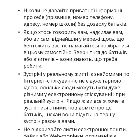
Ніколи не давайте приватної інформації
про себе (прізвище, номер телефону,
адресу, номер школи) без дозволу батьків.
Якщо хтось говорить вам, надсилає вам,
або ви самі віднайшли у мережі щось, що
бентежить вас, не намагайтеся розібратися
в цьому самостійно. Зверніться до батьків
або вчителів – вони знають, що треба
робити.
Зустрічі у реальному житті із знайомими по
Інтернет-спілкуванню не є дуже гарною
ідеєю, оскільки люди можуть бути дуже
різними у електронному спілкуванні і при
реальній зустрічі. Якщо ж ви все ж хочете
зустрітися з ними, повідомте про це
батьків, і нехай вони підуть на першу
зустріч разом з вами.
Не відкривайте листи електронної пошти,
файли або Web-сторінки, отримані від