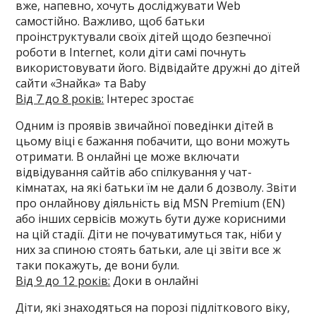
вже, напевно, хочуть досліджувати Web
самостійно. Важливо, щоб батьки
проінструктували своїх дітей щодо безпечної
роботи в Internet, коли діти самі почнуть
використовувати його. Відвідайте дружні до дітей
сайти «Знайка» та Baby
Від 7 до 8 років:
Інтерес зростає
Одним із проявів звичайної поведінки дітей в
цьому віці є бажання побачити, що вони можуть
отримати. В онлайні це може включати
відвідування сайтів або спілкування у чат-
кімнатах, на які батьки їм не дали б дозволу. Звіти
про онлайнову діяльність від MSN Premium (EN)
або інших сервісів можуть бути дуже корисними
на цій стадії. Діти не почуватимуться так, ніби у
них за спиною стоять батьки, але ці звіти все ж
таки покажуть, де вони були.
Від 9 до 12 років:
Доки в онлайні
Діти, які знаходяться на порозі підліткового віку,