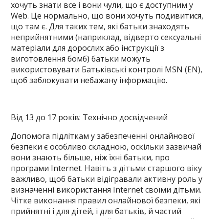
хочуть знати все і вони чули, що є доступним у
Web. Це нормально, що вони хочуть подивитися,
що там є. Для таких тем, які батьки знаходять
неприйнятними (наприклад, відверто сексуальні
матеріали для дорослих або інструкції з
виготовлення бомб) батьки можуть
використовувати Батьківські контролі MSN (EN),
щоб заблокувати небажану інформацію.
Від 13 до 17 років:
Технічно досвідчений
Допомога підліткам у забезпеченні онлайнової
безпеки є особливо складною, оскільки зазвичай
вони знають більше, ніж їхні батьки, про
програми Internet. Навіть з дітьми старшого віку
важливо, щоб батьки відігравали активну роль у
визначенні використання Internet своїми дітьми.
Чітке виконання правил онлайнової безпеки, які
прийнятні і для дітей, і для батьків, й частий