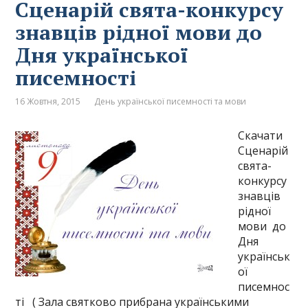
Сценарій свята-конкурсу
знавців рідної мови до
Дня української
писемності
16 Жовтня, 2015
День української писемності та мови
Скачати
Сценарій
свята-
конкурсу
знавців
рідної
мови до
Дня
українськ
ої
писемнос
ті ( Зала святково прибрана українськими