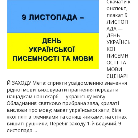
Скачати к
онспект,
плакат 9
ЛИСТОП
АДА —
ДЕНЬ
УКРАЇНСЬ
КОЇ
ПИСЕМН
ОСТІ ТА
МОВИ
СЦЕНАРІ
Й ЗАХОДУ Мета: сприяти усвідомленню значення
рідної мови; виховувати прагнення передати
нащадкам наш скарб — українську мову.
Обладнання: святково прибрана зала, крилаті
вислови про мову; макет української хати, біля
якої пліт з глечиками та соняш¬никами, на стінах
вишиті рушники; Перебіг заходу 1-й ведучий. 9
листопада …