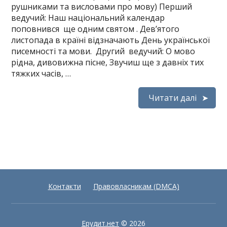
рушниками та висловами про мову) Перший
ведучий: Наш національний календар
поповнився ще одним святом . Дев’ятого
листопада в країні відзначають День української
писемності та мови. Другий ведучий: О мово
рідна, дивовижна пісне, Звучиш ще з давніх тих
тяжких часів, …
Читати далі
Контакти
Правовласникам (DMCA)
Ерудит.нет
© 2026