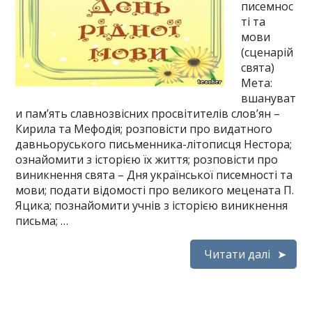
писемнос
ті та
мови
(сценарій
свята)
Мета:
вшануват
и пам’ять славнозвісних просвітителів слов’ян –
Кирила та Мефодія; розповісти про видатного
давньоруського письменника-літописця Нестора;
ознайомити з історією їх життя; розповісти про
виникнення свята – Дня української писемності та
мови; подати відомості про великого мецената П.
Яцика; познайомити учнів з історією виникнення
письма; …
Читати далі