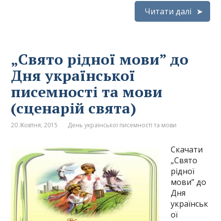
Читати далі
„Свято рідної мови” до
Дня української
писемності та мови
(сценарій свята)
20 Жовтня, 2015
День української писемності та мови
Скачати
„Свято
рідної
мови” до
Дня
українськ
ої