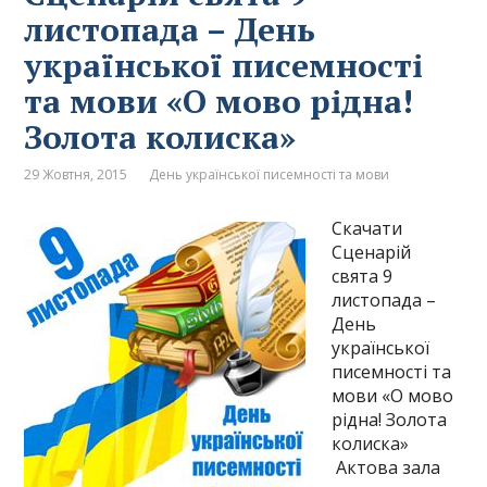
листопада – День
української писемності
та мови «О мово рідна!
Золота колиска»
29 Жовтня, 2015
День української писемності та мови
Скачати
Сценарій
свята 9
листопада –
День
української
писемності та
мови «О мово
рідна! Золота
колиска»
Актова зала