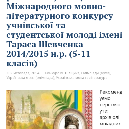
Міжнародного мовно-
літературного конкурсу
учнівської та
студентської молоді імені
Тараса Шевченка
2014/2015 н.р. (5-11
класів)
30 Листопада, 2014
Конкурс ім. П. Яцика
,
Олімпіади (архів)
,
Українська мова (олімпіада)
,
Українська мова та література
Рекоменд
уємо
переглян
ути:
архів олі
мпіадних