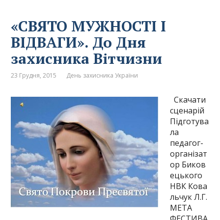
«СВЯТО МУЖНОСТІ І
ВІДВАГИ». До Дня
захисника Вітчизни
23 Грудня, 2015
День захисника України
Скачати
сценарій
Підготува
ла
педагог-
організат
ор Биков
ецького
НВК Кова
льчук Л.Г.
МЕТА
ФЕСТИВА