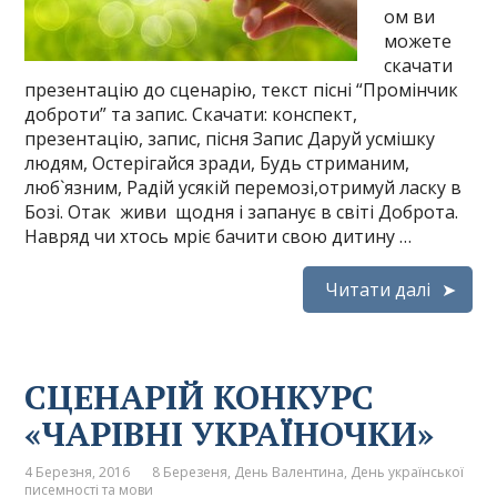
ом ви
можете
скачати
презентацію до сценарію, текст пісні “Промінчик
доброти” та запис. Скачати: конспект,
презентацію, запис, пісня Запис Даруй усмішку
людям, Остерігайся зради, Будь стриманим,
люб`язним, Радій усякій перемозі,отримуй ласку в
Бозі. Отак живи щодня і запанує в світі Доброта.
Навряд чи хтось мріє бачити свою дитину …
Читати далі
СЦЕНАРІЙ КОНКУРС
«ЧАРІВНІ УКРАЇНОЧКИ»
4 Березня, 2016
8 Березеня
,
День Валентина
,
День української
писемності та мови