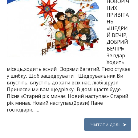
НОВОРІЧ
НИХ
ПРИВІТА
НЬ
«ЩЕДРИ
Й ВЕЧІР,
ДОБРИЙ
ВЕЧІР!»
Звіздар
Ходить
місяць,ходить ясний Зорями багатий. Тихо стукає
у шибку, Щоб защедрувати. Щедрувальник Ви
впустіть, впустіть до хати всіх нас, любі друзі!
Принесли ми вам щедрівку- В домі щастя буде.
Пісня «Старий рік минає. Новий наступає» Старий
рік минає. Новий наступає.(2рази) Пане
господарю. …
Читати далі