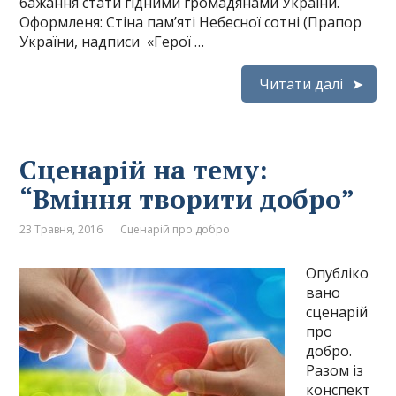
бажання стати гідними громадянами України.
Оформленя: Стіна пам’яті Небесної сотні (Прапор
України, надписи «Герої …
Читати далі
Сценарій на тему:
“Вміння творити добро”
23 Травня, 2016
Сценарій про добро
Опубліко
вано
сценарій
про
добро.
Разом із
конспект