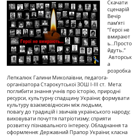
Скачати
сценарій
Вечір
пам’яті
“Герої не
вмирают
ь…Просто
йдуть..”
Авторськ
а
розробка
Лепкалюк Галини Миколаївни, педагога-
організатора Старокутської ЗОШ І-ІІІ ст. Мета:
поглибити знання учнів про історію, природні
ресурси, культурну спадщину України; формувати
культуру взаємовідносин між людьми,
повагу до традицій і звичаїв українського народу;
виховувати почуття патріотизму; сприяти
розвитку пізнавального інтересу. Обладнання та
оформлення: Державний Прапор України; класна