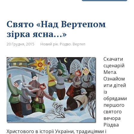
Свято «Над Вертепом
зірка ясна…»
20 Грудня, 2015
Новий рік. Різдво. Вертеп
Скачати
сценарій
Мета.
Ознайом
ити дітей
із
обрядами
першого
святого
вечора
Різдва
Христового в історії України, традиціями і