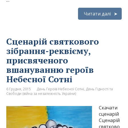
…
Читати далі
Сценарій святкового
зібрання-реквієму,
присвяченого
вшануванню героїв
Небесної Сотні
6 Грудня, 2015
День Героїв Небесної Сотні
,
День Гідності та
Свободи (війна за незалежність України)
Скачати
сценарій
Сценарій
святково