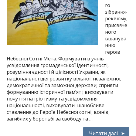
го
зібрання-
реквієму,
присвяче
ного
вшанува
нню
героїв
Небесної Сотні Мета: Формувати в учнів
усвідомлення громадянської ідентичності,
розуміння єдності й цілісності України, як
національної ідеї розвитку вільної, незалежної,
демократичної та заможної держави; сприяти
формуванню історичної пам’яті; виховувати
почуття патріотизму та усвідомлення
національності, виховувати шанобливе
ставлення до Героїв Небесної сотні, воїнів,
загиблих у боротьбі за свободу та …
Читати далі