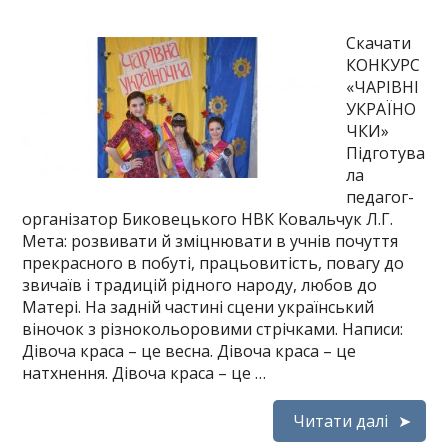
Скачати
КОНКУРС
«ЧАРІВНІ
УКРАЇНО
ЧКИ»
Підготува
ла
педагог-
організатор Биковецького НВК Ковальчук Л.Г.
Мета: розвивати й зміцнювати в учнів почуття
прекрасного в побуті, працьовитість, повагу до
звичаїв і традицій рідного народу, любов до
Матері. На задній частині сцени український
віночок з різнокольоровими стрічками. Написи:
Дівоча краса – це весна. Дівоча краса – це
натхнення. Дівоча краса – це …
Читати далі