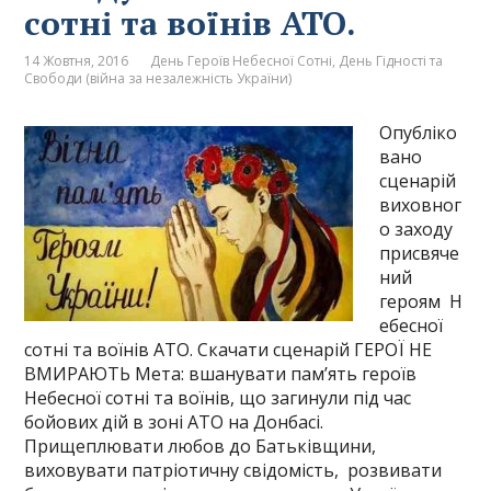
сотні та воїнів АТО.
14 Жовтня, 2016
День Героїв Небесної Сотні
,
День Гідності та
Свободи (війна за незалежність України)
Опубліко
вано
сценарій
виховног
о заходу
присвяче
ний
героям Н
ебесної
сотні та воїнів АТО. Скачати сценарій ГЕРОЇ НЕ
ВМИРАЮТЬ Мета: вшанувати пам’ять героїв
Небесної сотні та воїнів, що загинули під час
бойових дій в зоні АТО на Донбасі.
Прищеплювати любов до Батьківщини,
виховувати патріотичну свідомість, розвивати