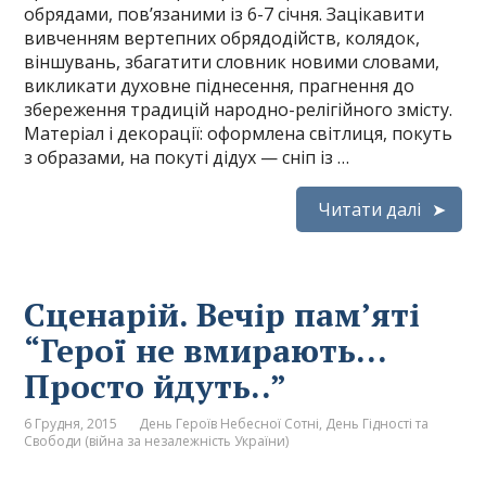
обрядами, пов’язаними із 6-7 січня. Зацікавити
вивченням вертепних обрядодійств, колядок,
віншувань, збагатити словник новими словами,
викликати духовне піднесення, прагнення до
збереження традицій народно-релігійного змісту.
Матеріал і декорації: оформлена світлиця, покуть
з образами, на покуті дідух — сніп із …
Читати далі
Сценарій. Вечір пам’яті
“Герої не вмирають…
Просто йдуть..”
6 Грудня, 2015
День Героїв Небесної Сотні
,
День Гідності та
Свободи (війна за незалежність України)