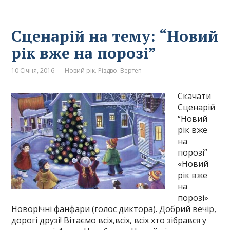
Сценарій на тему: “Новий
рік вже на порозі”
10 Січня, 2016
Новий рік. Різдво. Вертеп
Скачати
Сценарій
“Новий
рік вже
на
порозі”
«Новий
рік вже
на
порозі»
Новорічні фанфари (голос диктора). Добрий вечір,
дорогі друзі! Вітаємо всіх,всіх, всіх хто зібрався у