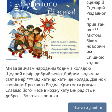
сценарій
Сценарій
Різдвяног
о
привітан
ня ***
Містом
білим
новорічн
им
Спішною
ходою
Ми за звичаєм народним Ходим з колядою
Щедрий вечір, добрий вечір! Добрим людям на
свят вечір *** Від хати до хати іде коляда, Дзвінок
сповіщає Про свято Різдва, Христос ся рождає
Славімо його! Несе в кожну хату Він радість й
добро. Золотая зіронька …
Читати далі