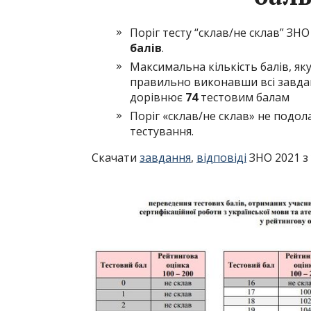
Поріг тесту “склав/не склав” ЗН
балів
.
Максимальна кількість балів, я
правильно виконавши всі завдан
дорівнює
74
тестовим балам
Поріг «склав/не склав» не подол
тестування.
Скачати
завдання
,
відповіді
ЗНО 2021 з 