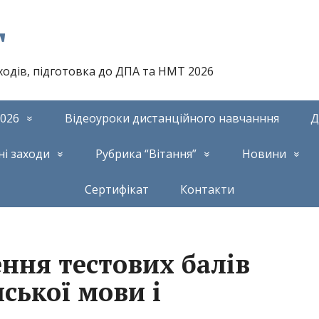
т
аходів, підготовка до ДПА та НМТ 2026
026
Відеоуроки дистанційного навчанння
Д
ні заходи
Рубрика “Вітання”
Новини
Сертифікат
Контакти
ння тестових балів
нської мови і