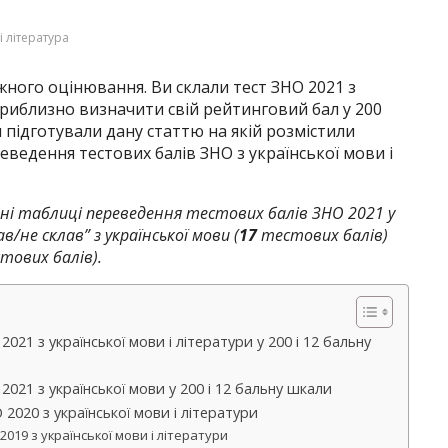
і література
ного оцінювання. Ви склали тест ЗНО 2021 з
 приблизно визначити свій рейтинговий бал у 200
 підготували дану статтю на якій розмістили
еведення тестових балів ЗНО з української мови і
йні таблиці переведення тестових балів ЗНО 2021 у
в/не склав” з української мови (
17
тестових балів)
тових балів).
21 з української мови і літератури у 200 і 12 бальну
021 з української мови у 200 і 12 бальну шкали
020 з української мови і літератури
019 з української мови і літератури