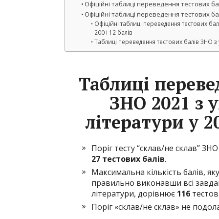
Офіційні таблиці переведення тестових бал
Офіційні таблиці переведення тестових бал
Офіційні таблиці переведення тестових бал
200 і 12 балів
Таблиці переведення тестових балів ЗНО з у
Таблиці переве
ЗНО 2021 з у
літератури у 2
Поріг тесту “склав/не склав” ЗНО
27 тестових балів
.
Максимальна кількість балів, я
правильно виконавши всі завдан
літератури, дорівнює
116
тестов
Поріг «склав/не склав» не подол