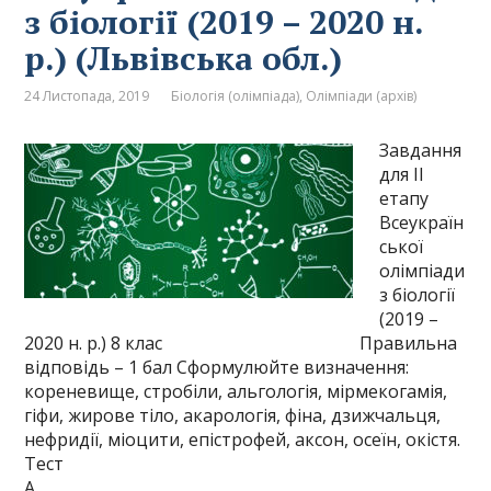
з біології (2019 – 2020 н.
р.) (Львівська обл.)
24 Листопада, 2019
Біологія (олімпіада)
,
Олімпіади (архів)
Завдання
для II
етапу
Всеукраїн
ської
олімпіади
з біології
(2019 –
2020 н. р.) 8 клас Правильна
відповідь – 1 бал Сформулюйте визначення:
кореневище, стробіли, альгологія, мірмекогамія,
гіфи, жирове тіло, акарологія, фіна, дзижчальця,
нефридії, міоцити, епістрофей, аксон, осеїн, окістя.
Тест
А