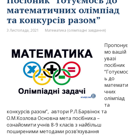
Посібник “Готуємось до
математичних олімпіад
та конкурсів разом”
3 Листопада, 2021
Математика (олімпіадні завдання)
Пропонує
мо вашій
увазі
посібник
“Готуємос
ь до
математи
чних
олімпіад
та
конкурсів разом”, автори Р.Л.Барвінок та
О.М.Козлова Основна мета посібника –
ознайомити учнів 8-9 класів з найбільш
поширеними методами розв’язування