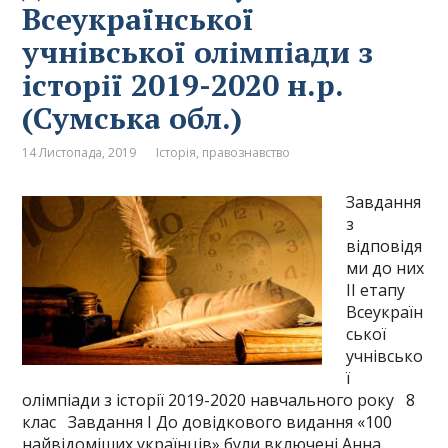
Всеукраїнської
учнівської олімпіади з
історії 2019-2020 н.р.
(Сумська обл.)
14 Листопада, 2019
Історія, правознавство
Завдання
з
відповідя
ми до них
ІІ етапу
Всеукраїн
ської
учнівсько
ї
олімпіади з історії 2019-2020 навчального року 8
клас Завдання І До довідкового видання «100
найвідоміших українців» були включені Анна