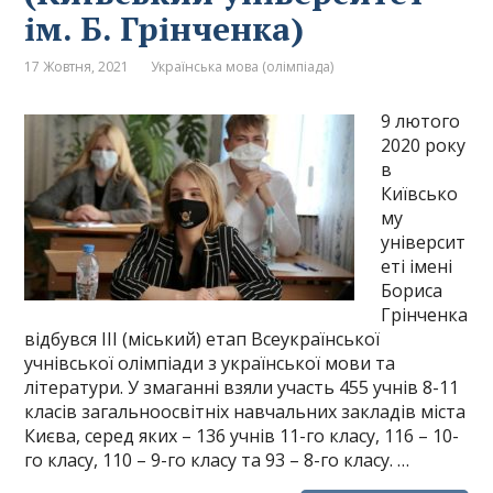
ім. Б. Грінченка)
17 Жовтня, 2021
Українська мова (олімпіада)
9 лютого
2020 року
в
Київсько
му
університ
еті імені
Бориса
Грінченка
відбувся ІІІ (міський) етап Всеукраїнської
учнівської олімпіади з української мови та
літератури. У змаганні взяли участь 455 учнів 8-11
класів загальноосвітніх навчальних закладів міста
Києва, серед яких – 136 учнів 11-го класу, 116 – 10-
го класу, 110 – 9-го класу та 93 – 8-го класу. …