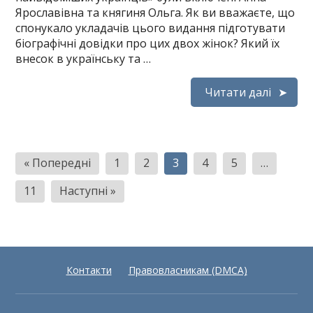
Ярославівна та княгиня Ольга. Як ви вважаєте, що
спонукало укладачів цього видання підготувати
біографічні довідки про цих двох жінок? Який їх
внесок в українську та …
Читати далі
Пагінація
« Попередні
1
2
3
4
5
…
записів
11
Наступні »
Контакти
Правовласникам (DMCA)