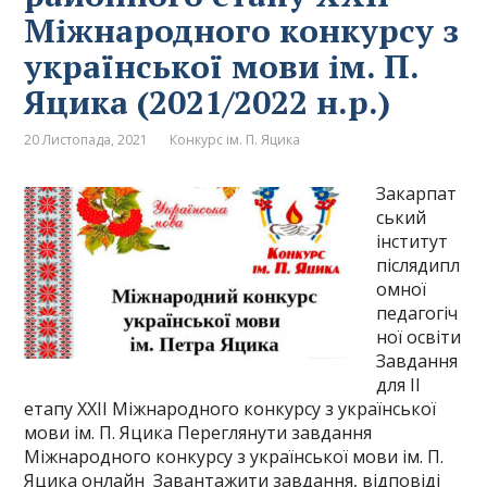
Міжнародного конкурсу з
української мови ім. П.
Яцика (2021/2022 н.р.)
20 Листопада, 2021
Конкурс ім. П. Яцика
Закарпат
ський
інститут
післядипл
омної
педагогіч
ної освіти
Завдання
для ІІ
етапу ХХІІ Міжнародного конкурсу з української
мови ім. П. Яцика Переглянути завдання
Міжнародного конкурсу з української мови ім. П.
Яцика онлайн Завантажити завдання, відповіді