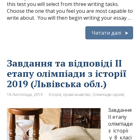
this test you will select from three writing tasks.
Choose the one that you feel you are most capable to
write about. You will then begin writing your essay …
Читати далі
Завдання та відповіді ІІ
етапу олімпіади з історії
2019 (Львівська обл.)
18 Листопада, 2019
Історія, правознавство
,
Олімпіади (архів)
Завдання
ІІ етапу
олімпіади
з історії
у 8 класі