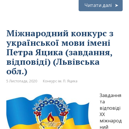
Читати далі
Міжнародний конкурс з
української мови імені
Петра Яцика (завдання,
відповіді) (Львівська
обл.)
5 Листопада, 2020
Конкурс ім. П. Яцика
Завдання
та
відповіді
ХХ
міжнарод
ний