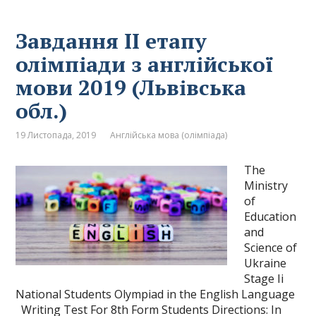
Завдання ІІ етапу
олімпіади з англійської
мови 2019 (Львівська
обл.)
19 Листопада, 2019
Англійська мова (олімпіада)
The
Ministry
of
Education
and
Science of
Ukraine
Stage Ii
National Students Olympiad in the English Language
Writing Test For 8th Form Students Directions: In