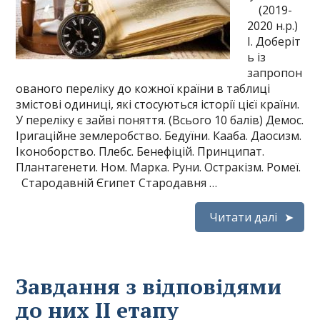
(2019-
2020 н.р.)
І. Доберіт
ь із
запропон
ованого переліку до кожної країни в таблиці
змістові одиниці, які стосуються історії цієї країни.
У переліку є зайві поняття. (Всього 10 балів) Демос.
Іригаційне землеробство. Бедуїни. Кааба. Даосизм.
Іконоборство. Плебс. Бенефіцій. Принципат.
Плантагенети. Ном. Марка. Руни. Остракізм. Ромеї.
Стародавній Єгипет Стародавня …
Читати далі
Завдання з відповідями
до них ІІ етапу