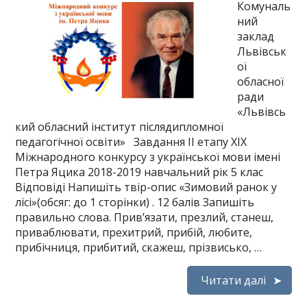
Комуналь
ний
заклад
Львівськ
ої
обласної
ради
«Львівсь
кий обласний інститут післядипломної
педагогічної освіти» Завдання ІІ етапу ХІХ
Міжнародного конкурсу з української мови імені
Петра Яцика 2018-2019 навчальний рік 5 клас
Відповіді Напишіть твір-опис «Зимовий ранок у
лісі»(обсяг: до 1 сторінки) . 12 балів Запишіть
правильно слова. Прив’язати, презлий, станеш,
приваблювати, прехитрий, прибій, любите,
прибічниця, прибитий, скажеш, прізвисько, …
Читати далі