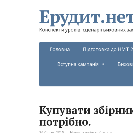
Ерудит.не
Конспекти уроків, сценарії виховних з
Головна
Підготовка до НМТ 2
Вступна кампанія
Вихов
Купувати збірни
потрібно.
26 Січня, 2015
Новини шкільної освіти