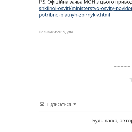
Р.S. Офіційна заява МОН з цього приво
shkilnoi-osviti/ministerstvo-osvity-povi
potribno-platnyh-zbirnykiv.html
Позначки:
2015
,
дпа
Підписатися
Будь ласка, авт