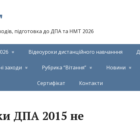
т
аходів, підготовка до ДПА та НМТ 2026
026
Відеоуроки дистанційного навчанння
Д
ні заходи
Рубрика “Вітання”
Новини
Сертифікат
Контакти
ки ДПА 2015 не