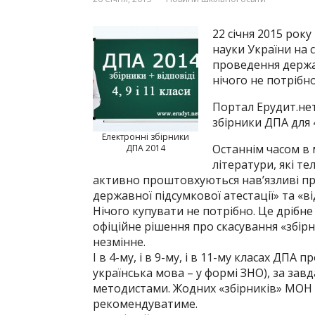
22 січня 2015 року
науки України на с
проведення держав
нічого не потрібн
Портал Ерудит.нет
збірники ДПА для 4,
Електронні збірники
Останнім часом в
ДПА 2014
літератури, які т
активно проштовхуються нав’язливі пр
державної підсумкової атестації» та «від
Нічого купувати не потрібно. Це дрібн
офіційне рішення про скасування «збірни
незмінне.
І в 4-му, і в 9-му, і в 11-му класах ДПА
українська мова – у формі ЗНО), за за
методистами. Жодних «збірників» МОН 
рекомендуватиме.