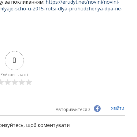
ду за покликанням:
https://erudyt.net/novini/novini-
domlyaje-scho-u-2015-rotsi-dlya-prohodzhenya-dpa-ne-
0
Рейтинг статті
Увійти
Авторизуйтеся з
оризуйтесь, щоб коментувати