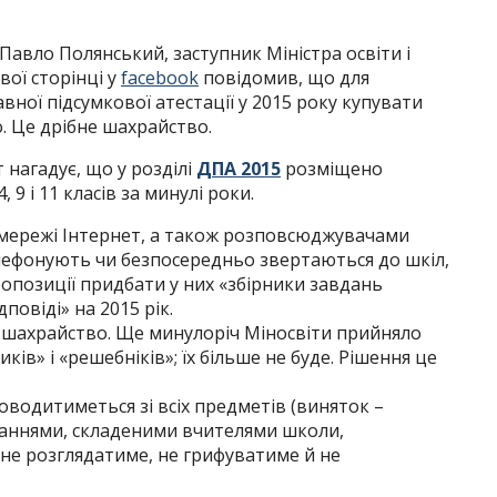
 Павло Полянський, заступник Міністра освіти і
вої сторінці у
facebook
повідомив, що для
ної підсумкової атестації у 2015 року купувати
о. Це дрібне шахрайство.
 нагадує, що у розділі
ДПА 2015
розміщено
 9 і 11 класів за минулі роки.
 мережі Інтернет, а також розповсюджувачами
елефонують чи безпосередньо звертаються до шкіл,
опозиції придбати у них «збірники завдань
повіді» на 2015 рік.
е шахрайство. Ще минулоріч Міносвіти прийняло
ків» і «решебніків»; їх більше не буде. Рішення це
 проводитиметься зі всіх предметів (виняток –
вданнями, складеними вчителями школи,
не розглядатиме, не грифуватиме й не