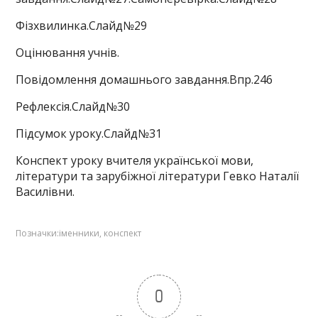
Фізхвилинка.Слайд№29
Оцінювання учнів.
Повідомлення домашнього завдання.Впр.246
Рефлексія.Слайд№30
Підсумок уроку.Слайд№31
Конспект уроку вчителя української мови,
літератури та зарубіжної літератури Гевко Наталії
Василівни.
Позначки:
іменники
,
конспект
0