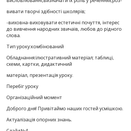
висловлюванні,визначати їх роль у реченнях;роз-
вивати творчі здібності школярів;
-виховна-виховувати естетичні почуття, інтерес
до вивчення народних звичаїв, любов до рідного
слова.
Тип уроку:комбінований
Обладнання:ілюстративний матеріал; таблиці,
схеми, картки, дидактичний
матеріал, презентація уроку.
Перебіг уроку
Організаційний момент
Доброго дня! Привітаймо наших гостей усмішкою.
Актуалізація опорних знань.
Слайд№4