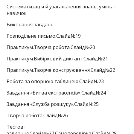
Систематизація й узагальнення знань, умінь і
навичок
Виконання завдань.
Розподільне письмо.Слайд№19
Практикум.Творча робота.Слайд№20
Практикум.Вибірковий диктант.Слайд№21
Практикум.Творче конструювання.Слайд№22
Робота за опорною таблицею.Слайд№23
Завдання «Битва екстрасенсів».Слайд№24
Завдання «Служба розшуку».Слайд№25
Творча робота.Слайд№26
Тестові
завдання.Слайд№27.Самоперевірка.Слайд№28