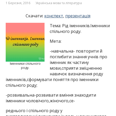
1 Березня, 2016
Українська мова та література
Скачати:
конспект
,
презентація
Тема: Рід іменників.Іменники
спільного роду.
Мета:
-навчальна- повторити й
поглибити знання учнів про
іменник як частину
Іменники спільного
мови,сприяти зміцненню
роду.
навичок визначення роду
іменників,сформувати поняття про іменники
спільного роду;
-розвивальна-розвивати вміння знаходити
іменники чоловічого,жіночого,се-
реднього і спільного роду у