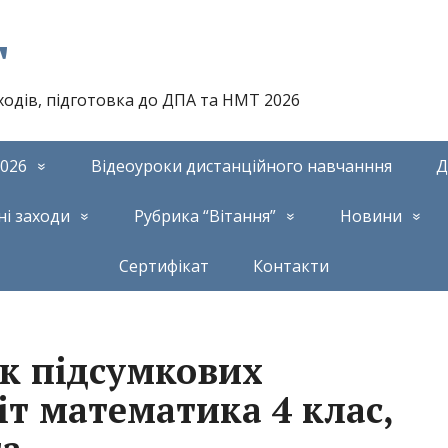
т
аходів, підготовка до ДПА та НМТ 2026
026
Відеоуроки дистанційного навчанння
Д
ні заходи
Рубрика “Вітання”
Новини
Сертифікат
Контакти
ик підсумкових
т математика 4 клас,