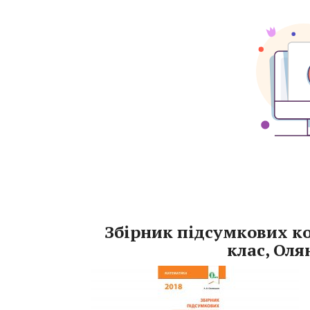
Збірник підсумкових к
клас, Оля