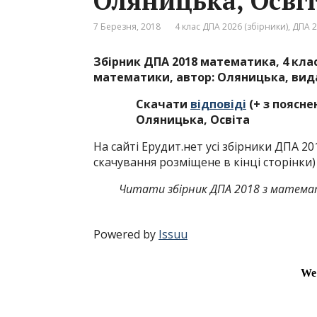
Оляницька, Осві
7 Березня, 2018
4 клас ДПА 2026 (збірники)
,
ДПА 2
Збірник ДПА 2018 математика, 4 клас
математики, автор: Оляницька, вида
Скачати
відповіді
(+ з поясне
Оляницька, Освіта
На сайті Ерудит.нет усі збірники ДПА 2
скачування розміщене в кінці сторінки)
Читати збірник ДПА 2018 з математи
Powered by
Issuu