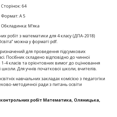
Сторінок: 64
Формат: А 5
Обкладинка: М’яка
их робіт з математики для 4 класу (ДПА-2018)
світа” можна у форматі pdf.
 призначений для проведення підсумкових
сі. Посібник складено відповідно до чинної
1-4 класів та орієнтовних вимог до оцінювання
 школи. Для учнів початкової школи, вчителів.
світніх навчальних закладах комісією з педагогіки
ково-методичної ради з питань освіти
 контрольних робіт Математика, Оляницька,