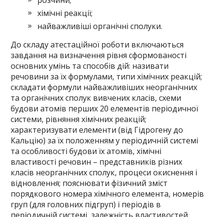
розчини;
хімічні реакції;
найважливіші органічні сполуки.
До складу атестаційної роботи включаються
завдання на визначення рівня сформованості
основних умінь та способів дій: називати
речовини за їх формулами, типи хімічних реакцій;
складати формули найважливіших неорганічних
та органічних сполук вивчених класів, схеми
будови атомів перших 20 елементів періодичної
системи, рівняння хімічних реакцій;
характеризувати елементи (від Гідрогену до
Кальцію) за їх положенням у періодичній системі
та особливості будови їх атомів, хімічні
властивості речовин – представників різних
класів неорганічних сполук, процеси окиснення і
відновлення; пояснювати фізичний зміст
порядкового номера хімічного елемента, номерів
груп (для головних підгруп) і періодів в
періодичній системі, залежність властивостей