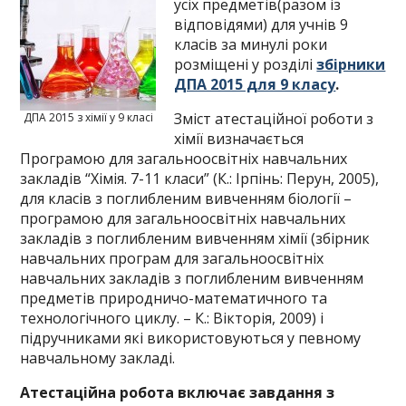
усіх предметів(разом із
відповідями) для учнів 9
класів за минулі роки
розміщені у розділі
збірники
ДПА 2015 для 9 класу
.
Зміст атестаційної роботи з
ДПА 2015 з хімії у 9 класі
хімії визначається
Програмою для загальноосвітніх навчальних
закладів “Хімія. 7-11 класи” (К.: Ірпінь: Перун, 2005),
для класів з поглибленим вивченням біології –
програмою для загальноосвітніх навчальних
закладів з поглибленим вивченням хімії (збірник
навчальних програм для загальноосвітніх
навчальних закладів з поглибленим вивченням
предметів природничо-математичного та
технологічного циклу. – К.: Вікторія, 2009) і
підручниками які використовуються у певному
навчальному закладі.
Атестаційна робота включає завдання з