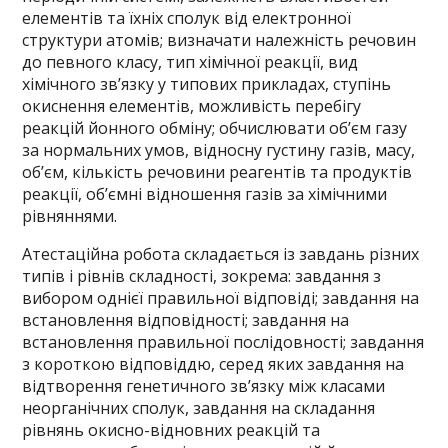
елементів та їхніх сполук від електронної
структури атомів; визначати належність речовин
до певного класу, тип хімічної реакції, вид
хімічного зв’язку у типових прикладах, ступінь
окиснення елементів, можливість перебігу
реакцій йонного обміну; обчислювати об’єм газу
за нормальних умов, відносну густину газів, масу,
об’єм, кількість речовини реагентів та продуктів
реакції, об’ємні відношення газів за хімічними
рівняннями.
Атестаційна робота складається із завдань різних
типів і рівнів складності, зокрема: завдання з
вибором однієї правильної відповіді; завдання на
встановлення відповідності; завдання на
встановлення правильної послідовності; завдання
з короткою відповіддю, серед яких завдання на
відтворення генетичного зв’язку між класами
неорганічних сполук, завдання на складання
рівнянь окисно-відновних реакцій та