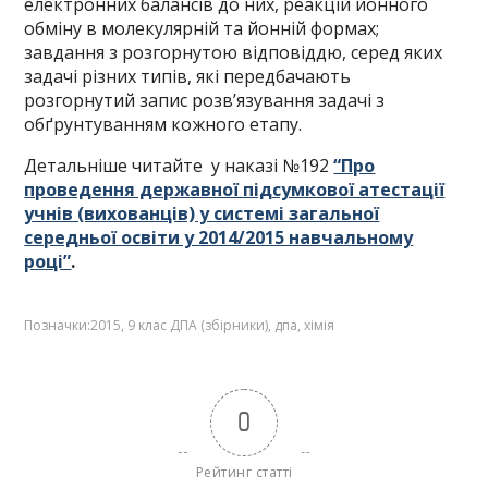
електронних балансів до них, реакцій йонного
обміну в молекулярній та йонній формах;
завдання з розгорнутою відповіддю, серед яких
задачі різних типів, які передбачають
розгорнутий запис розв’язування задачі з
обґрунтуванням кожного етапу.
Детальніше читайте у наказі №192
“Про
проведення державної підсумкової атестації
учнів (вихованців) у системі загальної
середньої освіти у 2014/2015 навчальному
році”
.
Позначки:
2015
,
9 клас ДПА (збірники)
,
дпа
,
хімія
0
Рейтинг статті