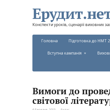
Ерудит.не
Конспекти уроків, сценарії виховних з
Головна
Підготовка до НМТ 2
Вступна кампанія
Вихов
Вимоги до прове
світової літерату
6 Березня, 2015
9 клас