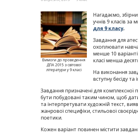
Нагадаємо, збірни
учнів 9 класів за 
для 9 класу
.
Завдання для атест
охоплювати навчал
менше 10 варіанті
класі менша десят
Вимоги до проведення
ДПА 2015 з світової
літератури у 9 класі
На виконання завд
вступну бесіду та 
Завдання призначені для комплексної 
бути побу­довані таким чином, щоб дат
та інтерпретувати художній текст, вия
жанрової специфіки, стильової своєрід
поетики.
Кожен варіант повинен містити завдан