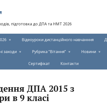
т
аходів, підготовка до ДПА та НМТ 2026
026
Відеоуроки дистанційного навчанння
Д
ні заходи
Рубрика “Вітання”
Новини
Сертифікат
Контакти
дення ДПА 2015 з
ри в 9 класі