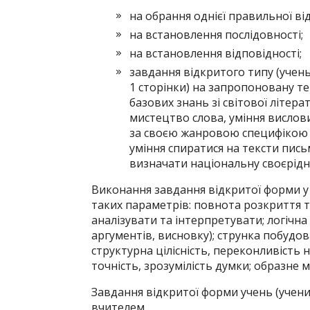
на обрання однієї правильної від
на встановлення послідовності;
на встановлення відповідності;
завдання відкритого типу (учень
1 сторінки) на запропоновану т
базових знань зі світової літер
мистецтво слова, уміння вислови
за своєю жанровою специфікою т
уміння спиратися на тексти пись
визначати національну своєрідні
Виконання завдання відкритої форми у
таких параметрів: повнота розкриття те
аналізувати та інтерпретувати; логічна
аргументів, висновку); струнка побудова
структурна цілісність, переконливість 
точність, зрозумілість думки; образне 
Завдання відкритої форми учень (учен
вчителем.