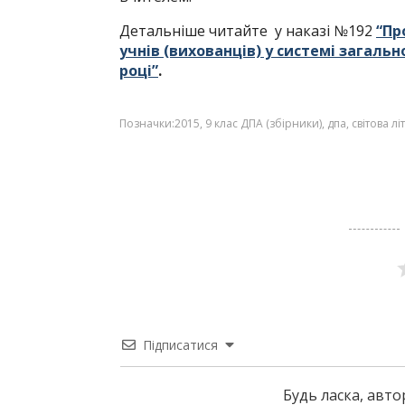
Детальніше читайте у наказі №192
“Пр
учнів (вихованців) у системі загальн
році”
.
Позначки:
2015
,
9 клас ДПА (збірники)
,
дпа
,
світова л
Підписатися
Будь ласка, авт