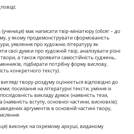
повіді;
 (учениця) має написати твір-мініатюру (обсяг – до
ему, у якому продемонструвати сформованість
атури, уявлення про художню літературу як
ти свої думки про художній твір, аналізувати різні
вори, а також проявити самостійність суджень,
менників, підбирати потрібну форму вислову,
сть конкретного тексту).
 вигляді твору-роздуму оцінюється відповідно до
ми; посилання на літературні тексти, уміння їх
 послідовність викладу думок (наявність тези,
 (наявність вступу, основної частини, висновків);
наведених аргументів в основній частині твору,
мислення.
иця) виконує на окремому аркуші, виданому