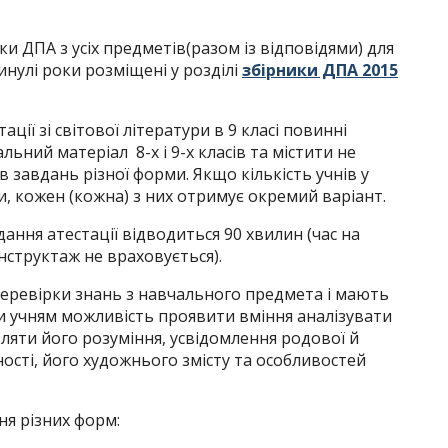
ки ДПА з усіх предметів(разом із відповідями) для
минулі роки розміщені у розділі
збірники ДПА 2015
ації зі світової літератури в 9 класі повинні
ьний матеріал 8-х і 9-х класів та містити не
в завдань різної форми. Якщо кількість учнів у
и, кожен (кожна) з них отримує окремий варіант.
ання атестації відводиться 90 хвилин (час на
інструктаж не враховується).
перевірки знань з навчального предмета і мають
и учням можливість проявити вміння аналізувати
вляти його розуміння, усвідомлення родової й
ності, його художнього змісту та особливостей
ня різних форм: