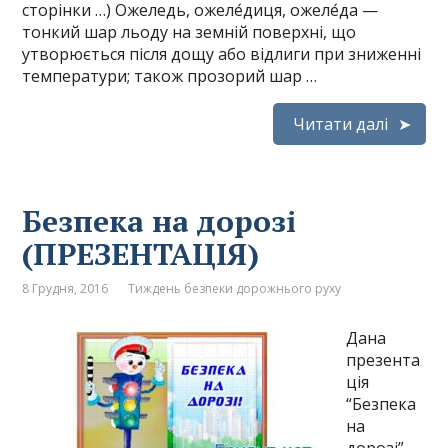
сторінки …) Ожеледь, ожеле́диця, ожеле́да —
тонкий шар льоду на земній поверхні, що
утворюється після дощу або відлиги при зниженні
температури; також прозорий шар …
Читати далі
Безпека на дорозі
(ПРЕЗЕНТАЦІЯ)
8 Грудня, 2016
Тиждень безпеки дорожнього руху
Дана
презента
ція
“Безпека
на