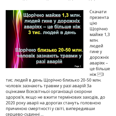
Скачати
презента
цію
Щорічно
майже 1,3
млн.
людей
гине у
дорожніх
аваріях –
це більше
ніж 3
тис. людей в день Щорічно близько 20-50 млн.
чоловік зазнають травми у разі аварій За
оцінками Всесвітньої організації охорони
здоров’я, якщо не вжити термінових заходів, до
2020 року аварії на дорогах стануть головною
причиною смертності у світі, випередивши
серцево-судинні …