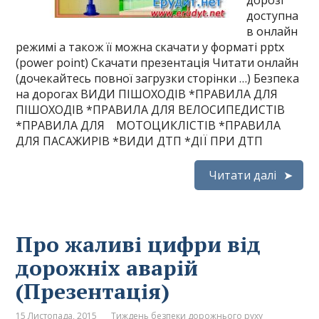
дорозі”
доступна
в онлайн
режимі а також її можна скачати у форматі pptx
(power point) Скачати презентація Читати онлайн
(дочекайтесь повної загрузки сторінки …) Безпека
на дорогах ВИДИ ПІШОХОДІВ *ПРАВИЛА ДЛЯ
ПІШОХОДІВ *ПРАВИЛА ДЛЯ ВЕЛОСИПЕДИСТІВ
*ПРАВИЛА ДЛЯ МОТОЦИКЛІСТІВ *ПРАВИЛА
ДЛЯ ПАСАЖИРІВ *ВИДИ ДТП *ДІЇ ПРИ ДТП
Читати далі
Про жаливі цифри від
дорожніх аварій
(Презентація)
15 Листопада, 2015
Тиждень безпеки дорожнього руху