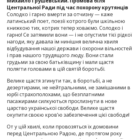
Михайло Грушевський.
Промова біля
Центральної Ради під час похорону
крутянців
Солодко і гарно вмерти за отчизну — каже
латинський поет, поезії котрого були шкільною
книжкою тих, котрих тепер ховаємо. Солодко і
гарно! Се затямили вони — і не опустили тієї рідкої
нагоди, яку давала їм нинішня велична хвиля
відбудування нашої держави і охорони вільностей
і прав нашого трудящого люду. Вони стали
грудьми за свою батьківщину і мали щастя
полягти головами в цій святій боротьбі.
Велике щастя згинути так, в боротьбі, а не
дезертирами, не нейтральними, не замішаними в
юрбі страхополохами, що безплатними
пасажирами силкуються прослизнути в нове
царство української свободи. Велике щастя
окупити своєю кров’ю забезпечення цієї свободи!
От у цій хвилі, коли провозяться їх домовини
перед Центральною Радою, де протягом року