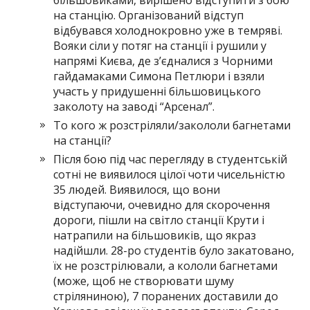
більшовиками, вирішено відступити з бою
на станцію. Організований відступ
відбувався холоднокровно уже в темряві.
Вояки сіли у потяг на станції і рушили у
напрямі Києва, де з’єдналися з Чорними
гайдамаками Симона Петлюри і взяли
участь у придушенні більшовицького
заколоту на заводі “Арсенал”.
То кого ж розстріляли/закололи багнетами
на станції?
Після бою під час перегляду в студентській
сотні не виявилося цілої чоти чисельністю
35 людей. Виявилося, що вони
відступаючи, очевидно для скорочення
дороги, пішли на світло станції Крути і
натрапили на більшовиків, що якраз
надійшли. 28-ро студентів було закатовано,
їх не розстрілювали, а кололи багнетами
(може, щоб не створювати шуму
стріляниною), 7 поранених доставили до