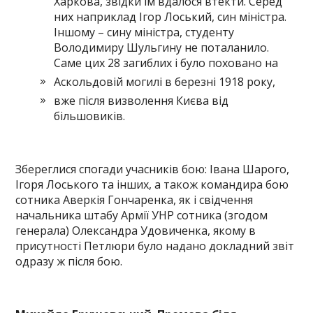
Харкова, звідки їм вдалося втекти. Серед
них наприклад Ігор Лоський, син міністра.
Іншому – сину міністра, студенту
Володимиру Шульгину не поталанило.
Саме цих 28 загиблих і було поховано на
Аскольдовій могилі в березні 1918 року,
вже після визволення Києва від
більшовиків.
Збереглися спогади учасників бою: Івана Шарого,
Ігоря Лоського та інших, а також командира бою
сотника Аверкія Гончаренка, як і свідчення
начальника штабу Армії УНР сотника (згодом
генерала) Олександра Удовиченка, якому в
присутності Петлюри було надано докладний звіт
одразу ж після бою.