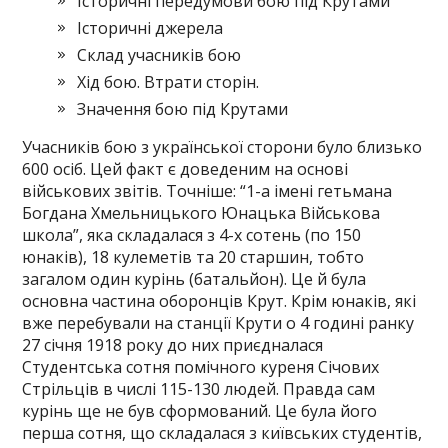
Історичні передумови бою під Крутами
Історичні джерела
Склад учасників бою
Хід бою. Втрати сторін.
Значення бою під Крутами
Учасників бою з української сторони було близько
600 осіб. Цей факт є доведеним на основі
військових звітів. Точніше: “1-а імені гетьмана
Богдана Хмельницького Юнацька Військова
школа”, яка складалася з 4-х сотень (по 150
юнаків), 18 кулеметів та 20 старшин, тобто
загалом один курінь (батальйон). Це й була
основна частина оборонців Крут. Крім юнаків, які
вже перебували на станції Крути о 4 годині ранку
27 січня 1918 року до них приєдналася
Студентська сотня помічного куреня Січових
Стрільців в числі 115-130 людей. Правда сам
курінь ще не був сформований. Це була його
перша сотня, що складалася з київських студентів,