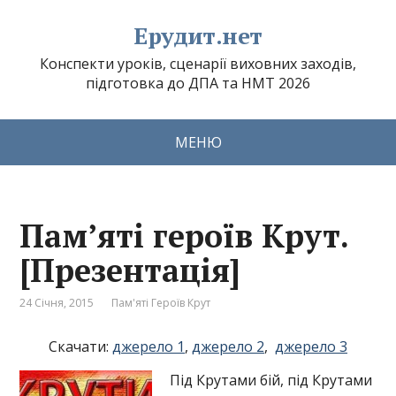
Ерудит.нет
Конспекти уроків, сценарії виховних заходів,
підготовка до ДПА та НМТ 2026
МЕНЮ
Пам’яті героїв Крут.
[Презентація]
24 Січня, 2015
Пам'яті Героїв Крут
Скачати:
джерело 1
,
джерело 2
,
джерело 3
Під Крутами бій, під Крутами