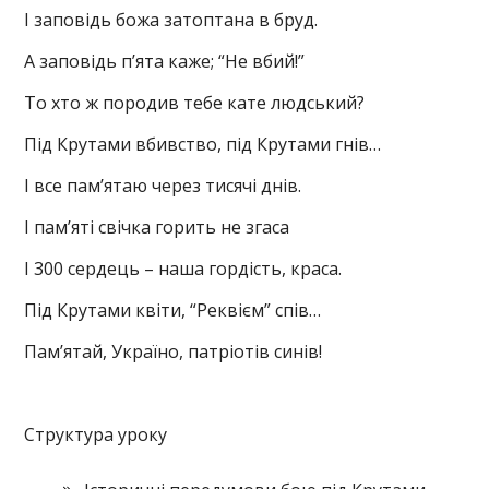
І заповідь божа затоптана в бруд.
А заповідь п’ята каже; “Не вбий!”
То хто ж породив тебе кате людський?
Під Крутами вбивство, під Крутами гнів…
І все пам’ятаю через тисячі днів.
І пам’яті свічка горить не згаса
І 300 сердець – наша гордість, краса.
Під Крутами квіти, “Реквієм” спів…
Пам’ятай, Україно, патріотів синів!
Структура уроку