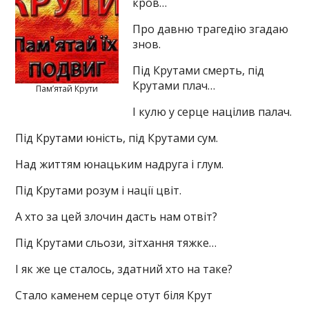
кров…
Про давню трагедію згадаю
знов.
Під Крутами смерть, під
Крутами плач…
Пам’ятай Крути
І кулю у серце націлив палач.
Під Крутами юність, під Крутами сум.
Над життям юнацьким надруга і глум.
Під Крутами розум і нації цвіт.
А хто за цей злочин дасть нам отвіт?
Під Крутами сльози, зітхання тяжке…
І як же це сталось, здатний хто на таке?
Стало каменем серце отут біля Крут