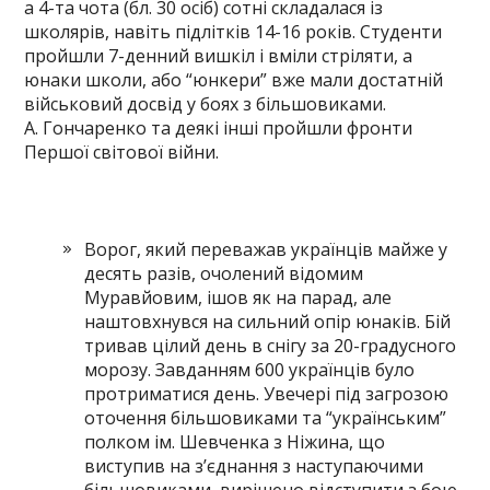
а 4-та чота (бл. 30 осіб) сотні складалася із
школярів, навіть підлітків 14-16 років. Студенти
пройшли 7-денний вишкіл і вміли стріляти, а
юнаки школи, або “юнкери” вже мали достатній
військовий досвід у боях з більшовиками.
А. Гончаренко та деякі інші пройшли фронти
Першої світової війни.
Ворог, який переважав українців майже у
десять разів, очолений відомим
Муравйовим, ішов як на парад, але
наштовхнувся на сильний опір юнаків. Бій
тривав цілий день в снігу за 20-градусного
морозу. Завданням 600 українців було
протриматися день. Увечері під загрозою
оточення більшовиками та “українським”
полком ім. Шевченка з Ніжина, що
виступив на з’єднання з наступаючими