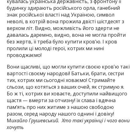
кувалась українська державність, з фронтону її
будинку здирають російського орла, ганебний
знак російської власті над Україною, символ
неволі, в котрій вона прожила двісті шістдесят з
верхом літ. Видно, можливість його здерти не
давалась даремно, видно, вона не могла пройти
без жертв, її треба було купити кров’ю. І кров
пролили ці молоді герої, котрих ми нині
проводжаємо!
Вони щасливі, що могли купити своєю кров’ю такі
вартості своєму народові! Батьки, брати, сестри
тих, котрих ми сьогодні ховаємо! Стримайте
сльози, що котяться з ваших очей, як стримую я.
Бо ж ті, котрих ви ховаєте, доступили найвищого
щастя — вмерти за отчизну! їх слава і вдячна
пам’ять про них житиме з нашою свободою
разом, серед народу нашого однині і довіку!
М
ихайло Грушевський. Хто такі українці і чого вони
хочуть