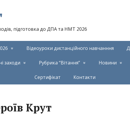
т
аходів, підготовка до ДПА та НМТ 2026
026
Відеоуроки дистанційного навчанння
Д
ні заходи
Рубрика “Вітання”
Новини
Сертифікат
Контакти
ероїв Крут