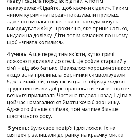
лавку і садила поряд всіх дітей. А потім
наказувала: «Сідайте, щоб квочки сідали». Таким
чином курям «наперед» показували приклад,
адже потім навесні квочки не завжди хочуть
висиджувати яйця. Трохи сіна, яке приніс батько,
кидали на долівку. Діти потім качалися по ньому,
щоб «ягнята котилися».
4 учень
: А ще перед тим як їсти, кутю тричі
ложкою підкидали до стелі. Це робив старший у
сім’ї – дід або батько. Вважалося хорошим знаком,
якщо вона прилипала. Зернинки символізували
бджолиний рій, тому після цього обряду медові
трудівниці мали добре працювати. Звісно, що не
вся кутя прилипала. Частина падала назад. І діти в
цей час намагалися спіймати хоча б зернинку.
Адже хто більше спіймав, той матиме більше
щастя цього року.
5 учень:
Було своє повір’я і для ложок. Їх на
святвечір залишали до ранку на краєчку миски,