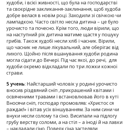
худоби, і всієї живності, що була на господарстві
та своєрідне закликання-заклинання, щоб худоба
добре велася в новім році. Заходили зі свічкою чи
лампадкою. Часто світло несла дитина – це було
урочисто та почесно. Крім того, люди вірили, що
на наступний рік дитина матиме щастя у пошуку
грибів. Також худобі несли хліб і часник. Вірили,
що часник не лише лікувальний, але оберігає від
лихого. Щойно після вшанування худоби родина
могла сідати до Вечері. Під час якої, до речі, для
худоби окремо відкладали по три ложки кожної
страви.
5 учень
: Найстарший чоловік у родині урочисто
вносив різдвяний сніп ,прикрашений квітами і
освяченими травами і встановлював його в куті
Вносячи сніп, господар промовляв: «Христос ся
раждає!» і вітав усіх віншуванням. За ним сини чи
внуки несли солому та сіно. Висипали на підлогу
грубу верству соломи, а на стіл – а іноді й на лавки
– накладали сіно. Поверх сіна застеляли