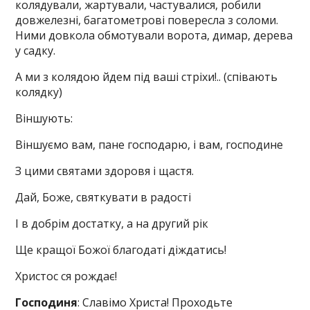
колядували, жартували, частувалися, робили
довжелезні, багатометрові повересла з соломи.
Ними довкола обмотували ворота, димар, дерева
у садку.
А ми з колядою йдем під ваші стріхи!.. (співають
колядку)
Віншують:
Віншуємо вам, пане господарю, і вам, господине
З цими святами здоровя і щастя.
Дай, Боже, святкувати в радості
І в добрім достатку, а на другий рік
Ще кращої Божої благодаті діждатись!
Христос ся рождає!
Господиня
: Славімо Христа! Проходьте