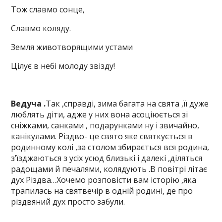
Тож славмо сонце,
Славмо коляду.
Земля животворящими устами
Цілує в небі молоду звізду!
Ведуча .
Так ,справді, зима багата на свята ,її дуже
люблять діти, адже у них вона асоціюється зі
сніжками, санками , подарунками ну і звичайно,
канікулами. Різдво- це свято яке святкується в
родинному колі ,за столом збирається вся родина,
з’їзджаються з усіх усюд близькі і далекі ,діляться
радощами й печалями, колядують .В повітрі літає
дух Різдва…Хочемо розповісти вам історію ,яка
трапилась на святвечір в одній родині, де про
різдвяний дух просто забули.