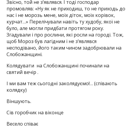
Звісно, той не з’являвся. І тоді господар
промовляв: «Ну як не приходиш, то не приходь до
нас і не морозь мене, моїх діток, моїх корівок,
курчат…» Перелічували навіть ту худобу, якої не
було, але могли придбати протягом року.
Згадували і про рослини, які росли на городі. Тож,
щоб Мороз був лагідним і не з’являвся
несподівано, його таким чином задобрювали на
Слобожанщині.
Колядувати на Слобожанщині починали на
святий вечір .
І ми вам теж сьогодні заколядуємо!… (співають
колядку)
Віншують.
Сів горобчик на віконце
Весело співає