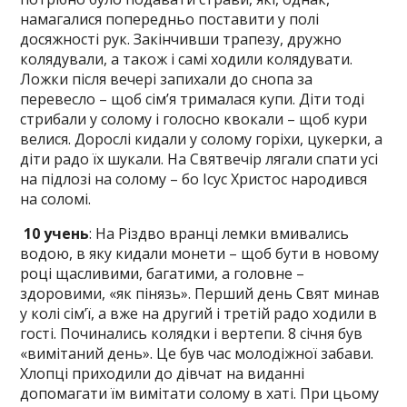
намагалися попередньо поставити у полі
досяжності рук. Закінчивши трапезу, дружно
колядували, а також і самі ходили колядувати.
Ложки після вечері запихали до снопа за
перевесло – щоб сім’я трималася купи. Діти тоді
стрибали у солому і голосно квокали – щоб кури
велися. Дорослі кидали у солому горіхи, цукерки, а
діти радо їх шукали. На Святвечір лягали спати усі
на підлозі на солому – бо Ісус Христос народився
на соломі.
10 учень
: На Різдво вранці лемки вмивались
водою, в яку кидали монети – щоб бути в новому
році щасливими, багатими, а головне –
здоровими, «як пінязь». Перший день Свят минав
у колі сім’ї, а вже на другий і третій радо ходили в
гості. Починались колядки і вертепи. 8 січня був
«вимітаний день». Це був час молодіжної забави.
Хлопці приходили до дівчат на виданні
допомагати їм вимітати солому в хаті. При цьому