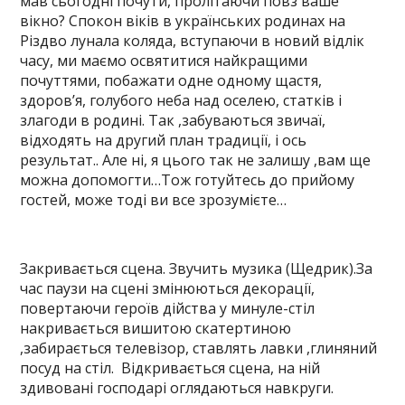
мав сьогодні почути, пролітаючи повз ваше
вікно? Спокон віків в українських родинах на
Різдво лунала коляда, вступаючи в новий відлік
часу, ми маємо освятитися найкращими
почуттями, побажати одне одному щастя,
здоров’я, голубого неба над оселею, статків і
злагоди в родині. Так ,забуваються звичаї,
відходять на другий план традиції, і ось
результат.. Але ні, я цього так не залишу ,вам ще
можна допомогти…Тож готуйтесь до прийому
гостей, може тоді ви все зрозумієте…
Закривається сцена. Звучить музика (Щедрик).За
час паузи на сцені змінюються декорації,
повертаючи героїв дійства у минуле-стіл
накривається вишитою скатертиною
,забирається телевізор, ставлять лавки ,глиняний
посуд на стіл. Відкривається сцена, на ній
здивовані господарі оглядаються навкруги.