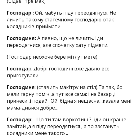
(Сідає і тре мак)
Господар :
Ой, мабуть піду переодягнуся. Не
личить такому статечному господарю отак
колядників приймати.
Господиня:
А певно, що не личить. Іди
переодягнися, але спочатку хату підмети.
(Господар неохоче бере мітлу і мете)
Господа
р: Добрі господині вже давно все
приготували.
Господиня
: (ставить макітру на стіл).Та так, бо
мали гарну поміч ,а тут все сама: і на базар ,і
принеси ,і подай ..Ой, бідна я нещасна…казала мені
мама-дивися добре…
Господар
:- Що ти там воркотиш ? іди он краще
замітай ,а я піду переодягнуся , а то застануть
колядники мене такого ..