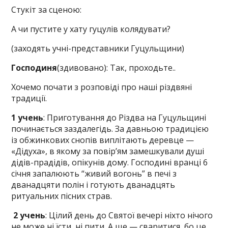
Стукіт за сценою:
А чи пустите у хату гуцулів колядувати?
(заходять учні-представники Гуцульщини)
Господиня
(здивовано): Так, проходьте..
Хочемо почати з розповіді про наші різдвяні
традиції.
1 учень
: Приготування до Різдва на Гуцульщині
починається заздалегідь. За давньою традицією
із обжинкових снопів виплітають деревце —
«Дідуха», в якому за повір’ям замешкували душі
дідів-прадідів, опікунів дому. Господині вранці 6
січня запалюють “живий вогонь” в печі з
дванадцяти полін і готують дванадцять
ритуальних пісних страв.
2 учень
: Цілий день до Святої вечері ніхто нічого
не може ні їсти, ні пити. А ще — сваритися, бо це