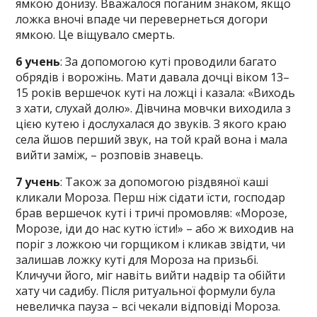
ямкою донизу. Вважалося поганим знаком, якщо
ложка вночі впаде чи перевернеться догори
ямкою. Це віщувало смерть.
6 учень
: За допомогою куті проводили багато
обрядів і ворожінь. Мати давала дочці віком 13–
15 років вершечок куті на ложці і казала: «Виходь
з хати, слухай долю». Дівчина мовчки виходила з
цією кутею і дослухалася до звуків. З якого краю
села йшов перший звук, на той край вона і мала
вийти заміж, – розповів знавець.
7 учень
: Також за допомогою різдвяної каші
кликали Мороза. Перш ніж сідати їсти, господар
брав вершечок куті і тричі промовляв: «Морозе,
Морозе, іди до нас кутю їсти!» – або ж виходив на
поріг з ложкою чи горщиком і кликав звідти, чи
залишав ложку куті для Мороза на призьбі.
Кличучи його, міг навіть вийти надвір та обійти
хату чи садибу. Після ритуальної формули була
невеличка пауза – всі чекали відповіді Мороза.