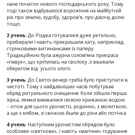
наче початок нового господарського року. Тому
тоді також відбувалося ворожіння на майбутній
рік про землю, худобу, здоров’я, про дівочу долю
тощо.
2 учень
: До Різдва готувалися дуже ретельно,
прибирали і навіть прикрашали хату, наприклад,
стрічковими витинанками із паперу.
Традиційною була ажурна солом’яна прикраса
«павук», що кріпилась на сволоку ,її вважали
оберегом від усього злого.
3 учень
: До Святої вечері треба було приступати в
чистоті. Тому з найдавніших часів побутував
обряд ритуального очищення. Коли зійшла перша
зірка, лемки вмивалися свіжою крижаною водою
– отож для цього урочисто, родинно, з молитвою,
а ще з хлібом, зі свічкою йшли до ріки або потічка.
4 учень
: Наступним урочистим обрядом було
особливе «святкове», і навіть «магічне» годування