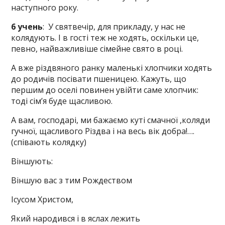
наступного року.
6 учень
: У святвечір, для прикладу, у нас не
колядують. І в гості теж не ходять, оскільки це,
певно, найважливіше сімейне свято в році.
А вже різдвяного ранку маленькі хлопчики ходять
до родичів посівати пшеницею. Кажуть, що
першим до оселі повинен увійти саме хлопчик:
тоді сім’я буде щасливою.
А вам, господарі, ми бажаємо куті смачної ,коляди
гучної, щасливого Різдва і на весь вік добра!….
(співають колядку)
Віншують:
Віншую вас з тим Рождеством
Ісусом Христом,
Який народився і в яслах лежить