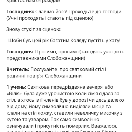
Христос нам ся рождає!
Господиня:
Славімо його! Проходьте до господи.
(Учні проходять і стають під сценою)
Знову стукіт за сценою:
-Щоби був цей рік багатим Коляду пустіть у хату!
Господиня
: Просимо, просимо!(заходять учні ,які є
представниками Слобожанщини)
Вчитель:
Послухайте про святковий стіл і
родинні повір’я Слобожанщини.
1 учень:
Святкова передріздвяна вечеря або
«Вілія» була дуже урочистою Коли сім’я сідала за
стіл, а хтось із її членів був у дорозі чи десь далеко
від дому, йому символічно виділяли місце та
клали на стіл ложку, ставили невеличку мисочку з
кутею та узваром. Так само символічно
означували і присутність померлих. Вважалося,