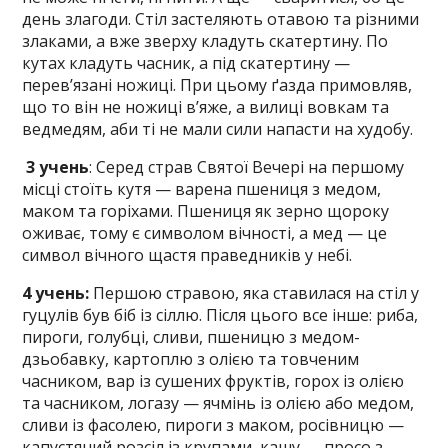
день злагоди. Стіл застеляють отавою та різними
злаками, а вже зверху кладуть скатертину. По
кутах кладуть часник, а під скатертину —
перев’язані ножиці. При цьому ґазда примовляв,
що то він не ножиці в’яже, а вилиці вовкам та
ведмедям, аби ті не мали сили напасти на худобу.
3 учень
: Серед страв Святої Вечері на першому
місці стоїть кутя — варена пшениця з медом,
маком та горіхами. Пшениця як зерно щороку
оживає, тому є символом вічності, а мед — це
символ вічного щастя праведників у небі.
4 учень:
Першою стравою, яка ставилася на стіл у
гуцулів був біб із сіллю. Після цього все інше: риба,
пироги, голубці, сливи, пшеницю з медом-
дзьобавку, картоплю з олією та товченим
часником, вар із сушених фруктів, горох із олією
та часником, логазу — ячмінь із олією або медом,
сливи із фасолею, пироги з маком, росівницю —
капустяний розсіл із крупами, кашу — просо з