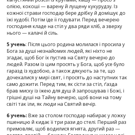
олією, кокоші — варену й лущену кукурудзу. Із
кожної страви господар бере дрібку й домішує до
їжі худобі. Потім іде її годувати. Перед вечерею
господиня кладе на стіл у два ряди хліб, а зверху
нього — калачі й сіль.
5 учень
: Після цього родина молилася і просила у
Бога за душі незнайомих людей, які ніхто не
згадає, щоб Бог їх пустив на Святу вечерю до
людей. Разом із цим просять у Бога, щоб усе було
гаразд із худобою, а також дякують за те, що
дочекалися у мирі свят, і просять до наступних так
само дожити. Перед тим, як сісти за стіл, ґазда
брав миску із їжею для душ й запрошував і Божі, і
грішні душі на Тайну вечерю, щоб вони на тому
світі так їли, як люди на Святий вечір.
6 учень:
Вже за столом господар набирає у ложку
пшеницю й кидає її три рази до стелі. Перший раз
примовляє, щоб водилися ягнята, другий раз —