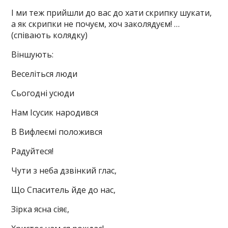
І ми теж прийшли до вас до хати скрипку шукати,
а як скрипки не почуєм, хоч заколядуєм! …
(співають колядку)
Віншують:
Веселіться люди
Сьогодні усюди
Нам Ісусик народився
В Вифлеємі положився
Радуйтеся!
Чути з неба дзвінкий глас,
Що Спаситель йде до нас,
Зірка ясна сіяє,