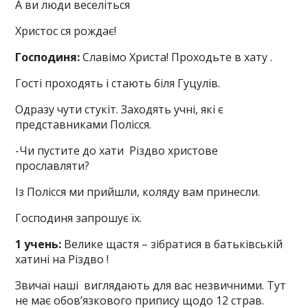
А ви люди веселіться
Христос ся рождає!
Господиня:
Славімо Христа! Проходьте в хату .
Гості проходять і стають біля Гуцулів.
Одразу чути стукіт. Заходять учні, які є
представниками Полісся.
-Чи пустите до хати Різдво христове
прославляти?
Із Полісся ми прийшли, коляду вам принесли.
Господиня запрошує їх.
1 учень:
Велике щастя – зібратися в батьківській
хатині на Різдво !
Звичаї наші виглядають для вас незвичними. Тут
не має обов’язкового припису щодо 12 страв.