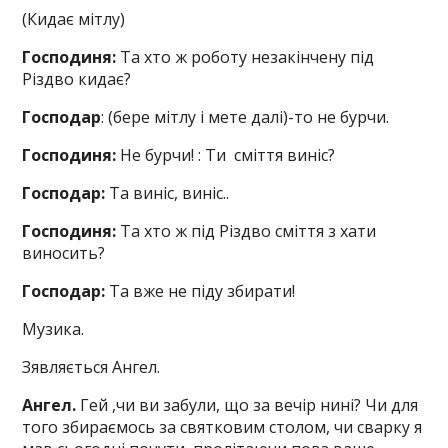
(Кидає мітлу)
Господиня:
Та хто ж роботу незакінчену під
Різдво кидає?
Господар
: (бере мітлу і мете далі)-то не бурчи.
Господиня:
Не бурчи! : Ти сміття виніс?
Господар:
Та виніс, виніс..
Господиня:
Та хто ж під Різдво сміття з хати
виносить?
Господар:
Та вже не піду збирати!
Музика.
Зявляється Ангел.
Ангел.
Гей ,чи ви забули, що за вечір нині? Чи для
того збираємось за святковим столом, чи сварку я