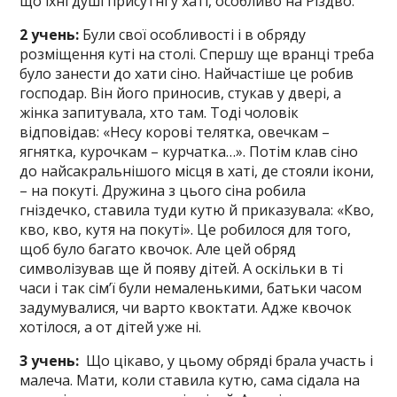
що їхні душі присутні у хаті, особливо на Різдво.
2 учень:
Були свої особливості і в обряду
розміщення куті на столі. Спершу ще вранці треба
було занести до хати сіно. Найчастіше це робив
господар. Він його приносив, стукав у двері, а
жінка запитувала, хто там. Тоді чоловік
відповідав: «Несу корові телятка, овечкам –
ягнятка, курочкам – курчатка…». Потім клав сіно
до найсакральнішого місця в хаті, де стояли ікони,
– на покуті. Дружина з цього сіна робила
гніздечко, ставила туди кутю й приказувала: «Кво,
кво, кво, кутя на покуті». Це робилося для того,
щоб було багато квочок. Але цей обряд
символізував ще й появу дітей. А оскільки в ті
часи і так сім’ї були немаленькими, батьки часом
задумувалися, чи варто квоктати. Адже квочок
хотілося, а от дітей уже ні.
3 учень:
Що цікаво, у цьому обряді брала участь і
малеча. Мати, коли ставила кутю, сама сідала на