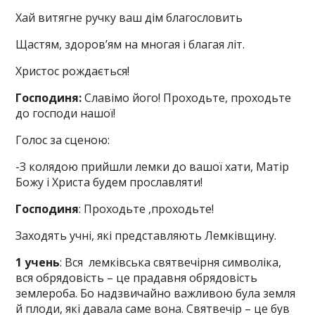
Хай витягне ручку ваш дім благословить
Щастям, здоров’ям на многая і благая літ.
Христос рождається!
Господиня:
Славімо його! Проходьте, проходьте
до господи нашої!
Голос за сценою:
-З колядою прийшли лемки до вашої хати, Матір
Божу і Христа будем прославляти!
Господиня
: Проходьте ,проходьте!
Заходять учні, які представляють Лемківщину.
1 учень
: Вся лемківська святвечірня символіка,
вся обрядовість – це прадавня обрядовість
землероба. Бо надзвичайно важливою була земля
й плоди, які давала саме вона. Святвечір – це був