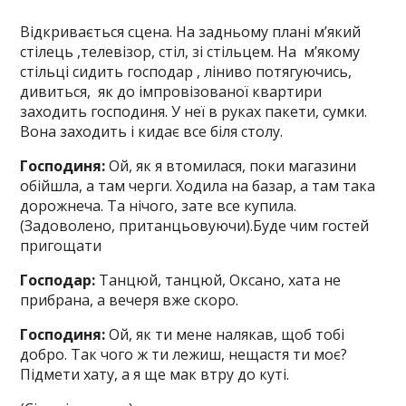
Відкривається сцена. На задньому плані м’який
стілець ,телевізор, стіл, зі стільцем. На м’якому
стільці сидить господар , ліниво потягуючись,
дивиться, як до імпровізованої квартири
заходить господиня. У неї в руках пакети, сумки.
Вона заходить і кидає все біля столу.
Господиня:
Ой, як я втомилася, поки магазини
обійшла, а там черги. Ходила на базар, а там така
дорожнеча. Та нічого, зате все купила.
(Задоволено, пританцьовуючи).Буде чим гостей
пригощати
Господар:
Танцюй, танцюй, Оксано, хата не
прибрана, а вечеря вже скоро.
Господиня:
Ой, як ти мене налякав, щоб тобі
добро. Так чого ж ти лежиш, нещастя ти моє?
Підмети хату, а я ще мак втру до куті.