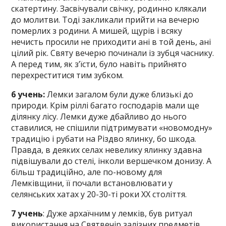
скатертину. Засвічували свічку, родинно клякали
до молитви. Тоді закликали прийти на вечерю
померлих з родини. А мишей, щурів і всяку
нечисть просили не приходити ані в той день, ані
цілий рік. Святу вечерю починали із зубця часнику.
А перед тим, як з’їсти, було навіть прийнято
перехреститися тим зубком.
6 учень:
Лемки загалом були дуже близькі до
природи. Крім ріллі багато господарів мали ще
ділянку лісу. Лемки дуже дбайливо до нього
ставилися, не спішили підтримувати «новомодну»
традицію і рубати на Різдво ялинку, бо шкода.
Правда, в деяких селах невелику ялинку здавна
підвішували до стелі, інколи вершечком донизу. А
більш традиційно, але по-новому для
Лемківщини, її почали встановлювати у
селянських хатах у 20-30-ті роки ХХ століття.
7 учень
: Дуже архаїчним у лемків, був ритуал
використання на Святвечір залізних предметів.