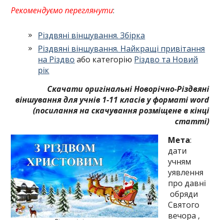
Рекомендуємо переглянути
:
Різдвяні віншування. Збірка
Різдвяні віншування. Найкращі привітання
на Різдво
або категорію
Різдво та Новий
рік
Скачати оригінальні Новорічно-Різдвяні
віншування для учнів 1-11 класів у форматі word
(посилання на скачування розміщене в кінці
статті)
Мета
:
дати
учням
уявлення
про давні
обряди
Святого
вечора ,