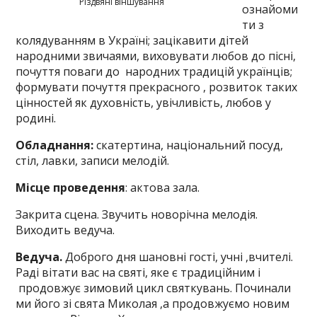
Різдвяні віншування
ознайоми
ти з
колядуванням в Україні; зацікавити дітей
народними звичаями, виховувати любов до пісні,
почуття поваги до народних традицій українців;
формувати почуття прекрасного , розвиток таких
цінностей як духовність, увічливість, любов у
родині.
Обладнання:
скатертина, національний посуд,
стіл, лавки, записи мелодій.
Місце проведення
: актова зала.
Закрита сцена. Звучить новорічна мелодія.
Виходить ведуча.
Ведуча.
Доброго дня шановні гості, учні ,вчителі.
Раді вітати вас на святі, яке є традиційним і
продовжує зимовий цикл святкувань. Починали
ми його зі свята Миколая ,а продовжуємо новим