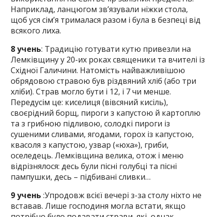
Наприклад, ланцюгом зв’язували ніжки стола,
щоб уся сім’я трималася разом і була в безпеці від
всякого лиха.
8 учень
: Традицію готувати кутю привезли на
Лемківщину у 20-их роках священики та вчителі із
Східної Галичини. Натомість найважливішою
обрядовою стравою був різдвяний хліб (або три
хліби). Страв могло бути і 12, і 7 чи менше.
Передусім це: киселиця (вівсяний кисіль),
своєрідний борщ, пироги з капустою й картоплю
та з грибною підливою, солодкі пироги із
сушеними сливами, ягодами, горох із капустою,
квасоля з капустою, узвар («юха»), гриби,
оселедець. Лемківщина велика, отож і меню
відрізнялося: десь були пісні голубці та пісні
пампушки, десь – підбивані сливки…
9 учень
:Упродовж всієї вечері з-за столу ніхто не
вставав. Лише господиня могла встати, якщо
потрібно було подавати страви, які, однак,