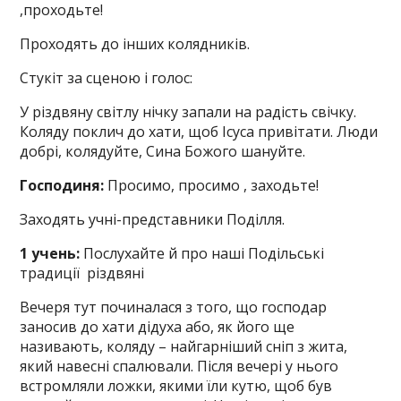
,проходьте!
Проходять до інших колядників.
Стукіт за сценою і голос:
У різдвяну світлу нічку запали на радість свічку.
Коляду поклич до хати, щоб Ісуса привітати. Люди
добрі, колядуйте, Сина Божого шануйте.
Господиня:
Просимо, просимо , заходьте!
Заходять учні-представники Поділля.
1 учень:
Послухайте й про наші Подільські
традиції різдвяні
Вечеря тут починалася з того, що господар
заносив до хати дідуха або, як його ще
називають, коляду – найгарніший сніп з жита,
який навесні спалювали. Після вечері у нього
встромляли ложки, якими їли кутю, щоб був