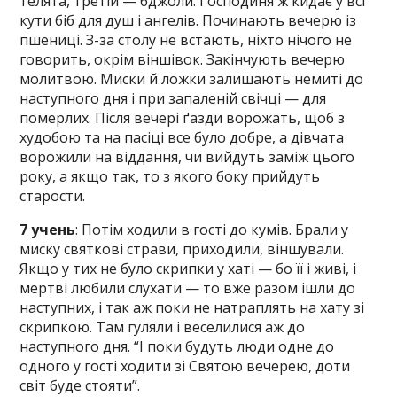
телята, третій — бджоли. Господиня ж кидає у всі
кути біб для душ і ангелів. Починають вечерю із
пшениці. З-за столу не встають, ніхто нічого не
говорить, окрім віншівок. Закінчують вечерю
молитвою. Миски й ложки залишають немиті до
наступного дня і при запаленій свічці — для
померлих. Після вечері ґазди ворожать, щоб з
худобою та на пасіці все було добре, а дівчата
ворожили на віддання, чи вийдуть заміж цього
року, а якщо так, то з якого боку прийдуть
старости.
7 учень
: Потім ходили в гості до кумів. Брали у
миску святкові страви, приходили, віншували.
Якщо у тих не було скрипки у хаті — бо її і живі, і
мертві любили слухати — то вже разом ішли до
наступних, і так аж поки не натраплять на хату зі
скрипкою. Там гуляли і веселилися аж до
наступного дня. “І поки будуть люди одне до
одного у гості ходити зі Святою вечерею, доти
світ буде стояти”.