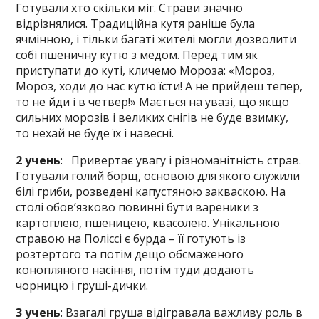
Готували хто скільки міг. Страви значно
відрізнялися. Традиційна кутя раніше була
ячмінною, і тільки багаті жителі могли дозволити
собі пшеничну кутю з медом. Перед тим як
приступати до куті, кличемо Мороза: «Мороз,
Мороз, ходи до нас кутю їсти! А не прийдеш тепер,
то не йди і в четвер!» Мається на увазі, що якщо
сильних морозів і великих снігів не буде взимку,
то нехай не буде їх і навесні.
2 учень
: Привертає увагу і різноманітність страв.
Готували голий борщ, основою для якого служили
білі гриби, розведені капустяною закваскою. На
столі обов’язково повинні бути вареники з
картоплею, пшеницею, квасолею. Унікальною
стравою на Поліссі є бурда – її готують із
розтертого та потім дещо обсмаженого
конопляного насіння, потім туди додають
чорницю і груші-дички.
3 учень
: Взагалі груша відігравала важливу роль в