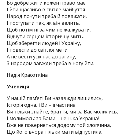
Бо добре жити кожен право має
І йти щасливо в світле майбуття.
Народ почути треба й поважати,
І поступати так, як він велить.
Щоб потім ні за чим не жалкувати,
Відчути серцем історичну мить.
Щоб зберегти людей і Україну,
І повести до світлої мети.
А не вести усіх нас до загину,
З народом завжди треба в ногу йти.
Надія Красоткіна
Учениця
У нашій пам’яті Ви назавжди лишились,
Історія одна, і Ви – її частина.
Ви тільки знайте, браття, ми за Вас молились,
І молимось: за Вами – ненька Україна!
Вже не повернеться додому той хлопчина,
Що його вчора тільки мати відпустила,