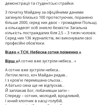
демонстрації та студентські страйки.
З початку Майдану за офіційними даними
загинуло близько 100 протестуючих, поранено
більше 2000, серед них двоє – громадяни Польщі,
а кількадесят осіб зникло безвісти. Загальна
кількість постраждалих біля 2,5 – 3 тисяч чоловік.
Серед них 136 журналістів, які виконували свої
професійні обов’язки.
Відео « ТСН. Небесна сотня поіменно »
Вірш
«
А сотню вже зустріли небеса… »
А сотню вже зустріли небеса…
Летіли легко, хоч Майдан ридав…
І з кров’ю перемішана сльоза…
А батько сина ще не відпускав…
Й заплакав Бог, побачивши загін –
Спереду – сотник, молодий, вродливий,
І юний хлопчик в касці голубій,