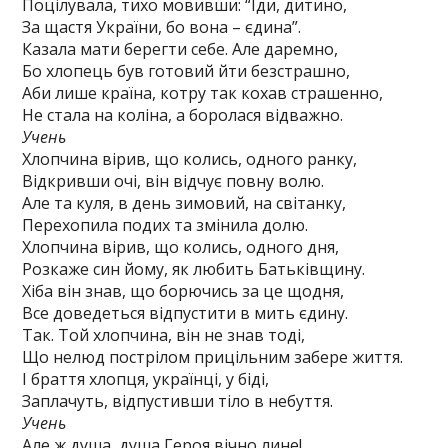
Поцілувала, тихо мовивши: “Іди, дитино,
За щастя України, бо вона – єдина”.
Казала мати берегти себе. Але даремно,
Бо хлопець був готовий йти безстрашно,
Аби лише країна, котру так кохав страшенно,
Не стала на коліна, а боролася відважно.
Учень
Хлопчина вірив, що колись, одного ранку,
Відкривши очі, він відчує повну волю.
Але та куля, в день зимовий, на світанку,
Перехопила подих та змінила долю.
Хлопчина вірив, що колись, одного дня,
Розкаже син йому, як любить Батьківщину.
Хіба він знав, що борючись за це щодня,
Все доведеться відпустити в мить єдину.
Так. Той хлопчина, він не знав тоді,
Що нелюд пострілом прицільним забере життя.
І браття хлопця, українці, у біді,
Заплачуть, відпустивши тіло в небуття.
Учень
Але ж душа, душа Героя вічно лине!