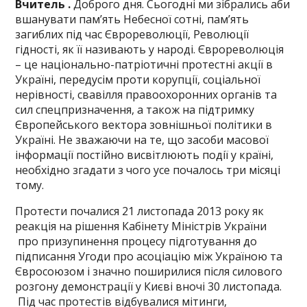
Вчитель .
Доброго дня. Сьогодні ми зібрались аби
вшанувати пам’ять Небесної сотні, пам’ять
загиблих під час Єврореволюції, Революції
гідності, як її називають у народі. Єврореволюція
– це національно-патріотичні протестні акції в
Україні, передусім проти корупції, соціальної
нерівності, свавілля правоохоронних органів та
сил спецпризначення, а також на підтримку
Європейського вектора зовнішньої політики в
Україні. Не зважаючи на те, що засоби масової
інформації постійно висвітлюють події у країні,
необхідно згадати з чого усе почалось три місяці
тому.
Протести почалися 21 листопада 2013 року як
реакція на рішення Кабінету Міністрів України
про призупинення процесу підготування до
підписання Угоди про асоціацію між Україною та
Євросоюзом і значно поширилися після силового
розгону демонстрації у Києві вночі 30 листопада.
Під час протестів відбувалися мітинги,