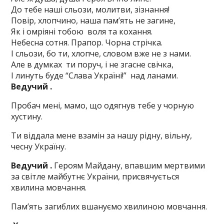
До тебе наші сльози, молитви, зізнання!
Повір, хлопчино, наша пам’ять не загине,
Як і омріяні тобою воля та кохання.
Небесна сотня. Прапор. Чорна стрічка.
І сльози, бо ти, хлопче, словом вже не з нами.
Але в думках ти поруч, і не згасне свічка,
І линуть буде “Слава Україні!” над ланами.
Ведучий
.
Пробач мені, мамо, що одягнув тебе у чорную
хустину.
Ти віддала мене взамін за нашу рідну, вільну,
чесну Україну.
Ведучий .
Героям Майдану, впавшим мертвими
за світле майбутнє України, присвячується
хвилина мовчання.
Пам’ять загиблих вшануємо хвилиною мовчання.