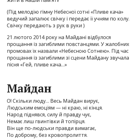
жити в нашій пам’яті!
(Під мелодію гімну Небесної сотні «Пливе кача»
ведучий запалює свічку і передає її учням по колу.
Свічку передають з рук в руки )
21 лютого 2014 року на Майдані відбулося
прощання із загиблими повстанцями. У жалобних
промовах їх назвали «Небесною Сотнею». Під час
прощання із загиблими зі сцени Майдану звучала
пісня «Гей, пливе кача…»
Майдан
О! Скільки люду… Весь Майдан вирує,
Людським емоціям — ні краю, ні кінця.
Народ піднявся, силу й правду чує,
Немає лиш гвинтівки й топірця.
Він ще по-людськи правди вимагає,
По доброму, без кровопролиття.