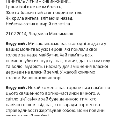
І вчитель літній – сивий-сивий…
І рани їхні вже не їм болять,
Жовто-блакитний стяг покрив їм тіло
Як крила ангела, злітаючи назад,
Небесна сотня в вирій полетіла…
21.02 2014, Людмила Максимлюк
Ведучий .
Ми закликаємо вас сьогодні згадати у
ваших молитвах усіх Героїв, які поклали свої
голови за наше майбутнє. Хай пам’ять всіх
невинно убитих згуртує нас, живих, дасть нам силу
та волю, мудрість і наснагу для зміцнення власної
держави на власній землі. У жалобі схилимо
голови. Вони згасли як зорі.
Ведучий .
Нехай кожен з нас торкнеться пам’яттю
цього священного вогню-частинки вічного. А
світло цієї свічки хай буде даниною тим, хто
навічно пішов від нас, хто заради торжества
справедливості жертвував собою. Вони повинні