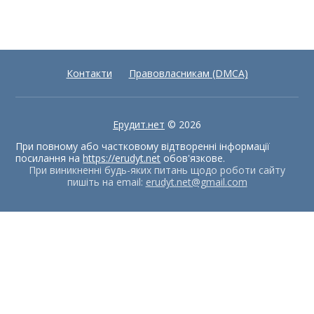
Контакти
Правовласникам (DMCA)
Ерудит.нет
© 2026
При повному або частковому відтворенні інформації
посилання на
https://erudyt.net
обов'язкове.
При виникненні будь-яких питань щодо роботи сайту
пишіть на email:
erudyt.net@gmail.com