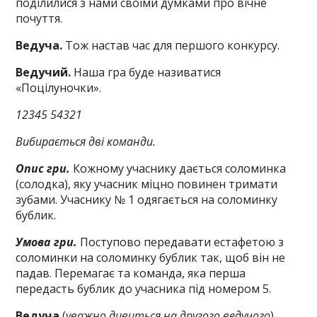
поділилися з нами своїми думками про вічне
почуття.
Ведуча.
Тож настав час для першого конкурсу.
Ведучий.
Наша гра буде називатися
«Поцілуночки».
12345 54321
Вибирається дві команди.
Опис гри.
Кожному учаснику дається соломинка
(солодка), яку учасник міцно повинен тримати
зубами. Учаснику № 1 одягається на соломинку
бублик.
Умова гри.
Поступово передавати естафетою з
соломинки на соломинку бублик так, щоб він не
падав. Перемагає та команда, яка перша
передасть бублик до учасника під номером 5.
Ведуча
(
уважно дивиться на другого ведучого
).