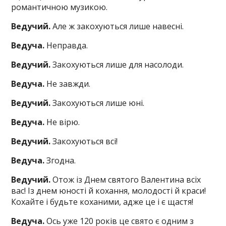
романтичною музикою.
Ведучий.
Але ж закохуються лише навесні.
Ведуча.
Неправда.
Ведучий.
Закохуються лише для насолоди.
Ведуча.
Не завжди.
Ведучий.
Закохуються лише юні.
Ведуча.
Не вірю.
Ведучий.
Закохуються всі!
Ведуча.
Згодна.
Ведучий.
Отож із Днем святого Валентина всіх
вас! Із днем юності й кохання, молодості й краси!
Кохайте і будьте коханими, адже це і є щастя!
Ведуча.
Ось уже 120 років це свято є одним з