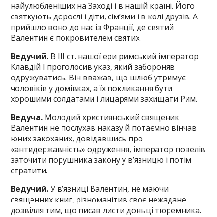
найулюбленіших на Заході і в нашій країні. Його
святкують дорослі і діти, сім’ями і в колі друзів. А
прийшло воно до нас із Франції, де святий
Валентин є покровителем святих.
Ведучий.
В III ст. нашої ери римський імператор
Клавдій І проголосив указ, який забороняв
одружуватись. Він вважав, що шлюб утримує
чоловіків у домівках, а їх покликання бути
хорошими солдатами і лицарями захищати Рим.
Ведуча.
Молодий християнський священик
Валентин не послухав наказу й потаємно вінчав
юних закоханих, довідавшись про
«антидержавність» одруження, імператор повелів
заточити порушника закону у в’язницю і потім
стратити.
Ведучий.
У в’язниці Валентин, не маючи
священних книг, різноманітив своє нежадане
дозвілля тим, що писав листи доньці тюремника.