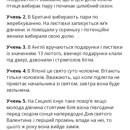
птиця вибирає пару і починає шлюбний сезон.
Учень 2.
В Британії вибирають пари по
жеребкуванню. На листівки записується ім’я
дівчини. їх поміщали у скриньку і потенційні
женихи вибирали свою долю.
Учень 3.
В Англії вручаються подарунки і листівки
із значенням. 13 лютого, ввечері подарунки клали
під двері, дзвонили і стрімголов бігли.
Учень 4
. В Японії це свято суто чоловіче. Вітають
тільки чоловіків. Вважають, що коли підлегла не
привітає начальника зі святом, завтра вона буде
звільнена.
Учень 5.
На Сицилії існує таке повір’я: якщо
молода дівчина стоятиме біля вікна півгодини
перед сходом сонця напередодні Дня святого
Валентина .і перший промінь впаде на неї, то
цього ж року вона вийде заміж.