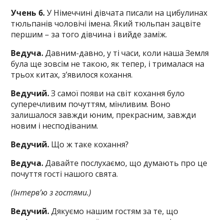
Учень 6.
У Німеччині дівчата писали на цибулинах
тюльпанів чоловічі імена. Який тюльпан зацвіте
першим – за того дівчина і вийде заміж.
Ведуча.
Давним-давно, у ті часи, коли наша Земля
була ще зовсім не такою, як тепер, і трималася на
трьох китах, з’явилося кохання.
Ведучий.
З самої появи на світ кохання було
суперечливим почуттям, мінливим. Воно
залишалося завжди юним, прекрасним, завжди
новим і несподіваним.
Ведучий.
Що ж таке кохання?
Ведуча.
Давайте послухаємо, що думають про це
почуття гості нашого свята.
(Інтерв’ю з гостями.)
Ведучий.
Дякуємо нашим гостям за те, що