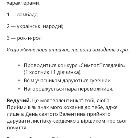
характерами.
1 — ламбада;
2 — українські народні;
3 — рок-н-рол.
Якщо м’ячик пара втрачає, то вона виходить з гри.
Проводиться конкурс «Симпатії глядачів»
(1 хлопчик і 1 дівчинка).
Всім учасникам даруються сувеніри.
Нагороджується пара переможниця.
Ведучий.
Це моя “валентинка” тобі, люба.
Прийми її як знак мого кохання до тебе, адже
лише в День святого Валентина прийнято
дарувати листівку-сердечко з віршиком про свої
почуття.