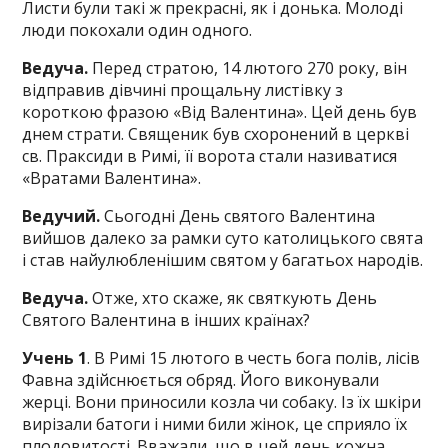
Листи були такі ж прекрасні, як і донька. Молоді
люди покохали один одного.
Ведуча.
Перед стратою, 14 лютого 270 року, він
відправив дівчині прощальну листівку з
короткою фразою «Від Валентина». Цей день був
днем страти. Священик був схоронений в церкві
св. Праксиди в Римі, її ворота стали називатися
«Вратами Валентина».
Ведучий.
Сьогодні День святого Валентина
вийшов далеко за рамки суто католицького свята
і став найулюбленішим святом у багатьох народів.
Ведуча.
Отже, хто скаже, як святкують День
Святого Валентина в інших країнах?
Учень 1
. В Римі 15 лютого в честь бога полів, лісів
Фавна здійснюється обряд. Його виконували
жерці. Вони приносили козла чи собаку. Із їх шкіри
вирізали батоги і ними били жінок, це сприяло їх
плодовитості. Вважали, що в цей день кожна