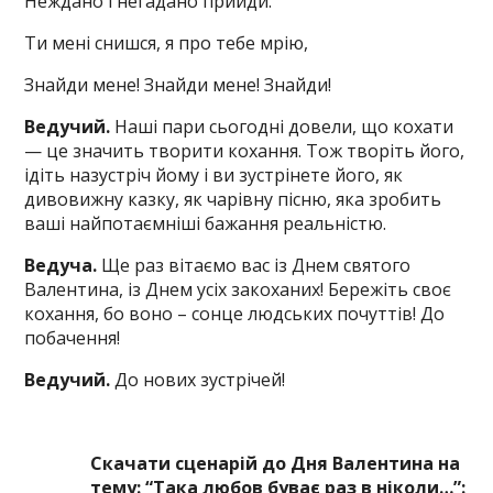
Неждано і негадано прийди.
Ти мені снишся, я про тебе мрію,
Знайди мене! Знайди мене! Знайди!
Ведучий.
Наші пари сьогодні довели, що кохати
— це значить творити кохання. Тож творіть його,
ідіть назустріч йому і ви зустрінете його, як
дивовижну казку, як чарівну пісню, яка зробить
ваші найпотаємніші бажання реальністю.
Ведуча.
Ще раз вітаємо вас із Днем святого
Валентина, із Днем усіх закоханих! Бережіть своє
кохання, бо воно – сонце людських почуттів! До
побачення!
Ведучий.
До нових зустрічей!
Скачати сценарій до Дня Валентина на
тему: “Така любов буває раз в ніколи…”: