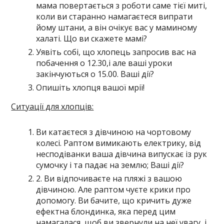
мама повертається з роботи саме тієї миті,
коли ви старанно намагаєтеся випрати
йому штани, а він очікує вас у маминому
халаті. Що ви скажете мамі?
Уявіть собі, що хлопець запросив вас на
побачення о 12.30,і але ваші уроки
закінчуються о 15.00. Ваші дії?
Опишіть хлопця вашої мрії!
Ситуації для хлопців:
Ви катаєтеся з дівчиною на чортовому
колесі. Раптом вимикають електрику, від
несподіванки ваша дівчина випускає із рук
сумочку і та падає на землю; Ваші дії?
2. Ви відпочиваєте на пляжі з вашою
дівчиною. Але раптом чуєте крики про
допомогу. Ви бачите, що кричить дуже
ефектна блондинка, яка перед цим
намагалася, щоб ви звернули на неї увагу, і