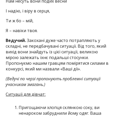
Нам несуть вони подих весни
І надію, і віру в серця,
Ти ж бо – мій,
Я – навіки твоя.
Ведучий.
Закохані дуже часто потрапляють у
складні, не передбачувані ситуації. Від того, який
вихід вони знайдуть із цієї ситуації, великою
мірою залежать їхнє подальші стосунки.
Пропонуємо нашим гравцям помірятися силами в
конкурсі, який ми назвали «Ваші дії».
(Ведучі по черзі пропонують проблемні ситуації
учасникам змагань.)
Ситуації для дівчат:
Пригощаючи хлопця склянкою соку, ви
ненароком забруднили йому одяг. Ваша