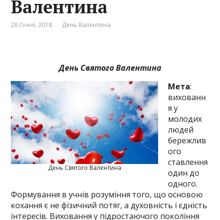
Валентина
28 Січня, 2018
День Валентина
День Святого Валентина
Мета
:
вихованн
я у
молодих
людей
бережлив
ого
ставлення
День Святого Валентина
один до
одного.
Формування в учнів розуміння того, що основою
кохання є не фізичний потяг, а духовність і єдність
інтересів. Виховання у підростаючого покоління