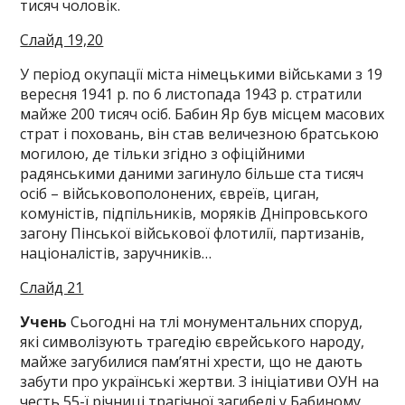
тисяч чоловік.
Слайд 19,20
У період окупації міста німецькими військами з 19
вересня 1941 р. по 6 листопада 1943 р. стратили
майже 200 тисяч осіб. Бабин Яр був місцем масових
страт і поховань, він став величезною братською
могилою, де тільки згідно з офіційними
радянськими даними загинуло більше ста тисяч
осіб – військовополонених, євреїв, циган,
комуністів, підпільників, моряків Дніпровського
загону Пінської військової флотилії, партизанів,
націоналістів, заручників…
Слайд 21
Учень
Сьогодні на тлі монументальних споруд,
які символізують трагедію єврейського народу,
майже загубилися пам’ятні хрести, що не дають
забути про українські жертви. З ініціативи ОУН на
честь 55-ї річниці трагічної загибелі у Бабиному