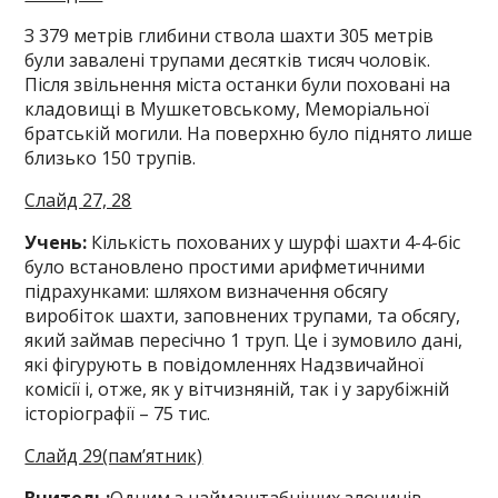
З 379 метрів глибини ствола шахти 305 метрів
були завалені трупами десятків тисяч чоловік.
Після звільнення міста останки були поховані на
кладовищі в Мушкетовському, Меморіальної
братській могили. На поверхню було піднято лише
близько 150 трупів.
Слайд 27, 28
Учень:
Кількість похованих у шурфі шахти 4-4-біс
було встановлено простими арифметичними
підрахунками: шляхом визначення обсягу
виробіток шахти, заповнених трупами, та обсягу,
який займав пересічно 1 труп. Це і зумовило дані,
які фігурують в повідомленнях Надзвичайної
комісії і, отже, як у вітчизняній, так і у зарубіжній
історіографії – 75 тис.
Слайд 29(пам’ятник)