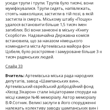
усюди трупи і трупи. Трупів було тисячі, вони
муміфікувалися. Трупи сидять, напівлежать,
стоять навколішки, застигли в тій позі, в якій
застигла їх смерть. Міському штабу «Пошук»
удалося встановити більше 1,5 тисяч імен
загиблих. Всі вони занесені в міську «Книгу
Скорботи». Надзвичайна Державна комісія
встановила, що за наказом німецького
коменданта міста Артемівська майора фон
Цобеля, було розстріляне і замуроване більше 3-х
тисяч радянських людей.
Слайд 33
Вчитель:
Артемівська міська рада народних
депутатів, завод «Шампанських вин»,
Артемівський єврейський добродійний фонд
«Хесед Зікарон» стали ініціаторами споруди на
місці камери №46 меморіалу. Автор меморіалу
В.Ф.Сотник. Великі заслуги в його спорудженні
належать колективу заводу шампанських вин і