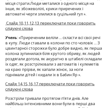
місця страти.Люди металися з одного місця на
інше, як збожеволілі, крики приречених і
автоматні черги злилися в суцільний гул ».
Слайд 10,11,12,13 переключати поки говорить
слідуючі слова
Учень
: «Приреченим веліли … скласти всі свої речі
в купу. Люди ставали в колони по сто чоловік … З
цвинтарної сторожки було добре видно, як перша
колона зупинилася біля крутого обриву, як людей
роздягали догола, як акуратно в штабелі складали
їх одяг, як розстрілювали з автоматів і кулеметів
на краю прірви, як хапали жінок, за ноги
піднімали дітей і кидали їх в Бабин Яр ».
Слайд 14,15,16,17
переключати поки говорить
слідуючі слова
Розстріли тривали протягом п’яти днів. Але
найбільш інтенсивними вони були в перші два