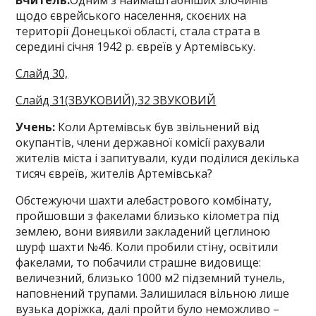
Вчитель:
Одним з наймаштабніших злочинів
щодо єврейського населення, скоєних на
території Донецької області, стала страта в
середині січня 1942 р. євреїв у Артемівську.
Слайд 30,
Слайд 31(ЗВУКОВИЙ),32 ЗВУКОВИЙ
Учень:
Коли Артемівськ був звільнений від
окупантів, члени державної комісії рахували
жителів міста і запитували, куди поділися декілька
тисяч євреїв, жителів Артемівська?
Обстежуючи шахти алебастрового комбінату,
пройшовши з факелами близько кілометра під
землею, вони виявили закладений цеглиною
шурф шахти №46. Коли пробили стіну, освітили
факелами, то побачили страшне видовище:
величезний, близько 1000 м2 підземний тунель,
наповнений трупами. Залишилася вільною лише
вузька доріжка, далі пройти було неможливо –