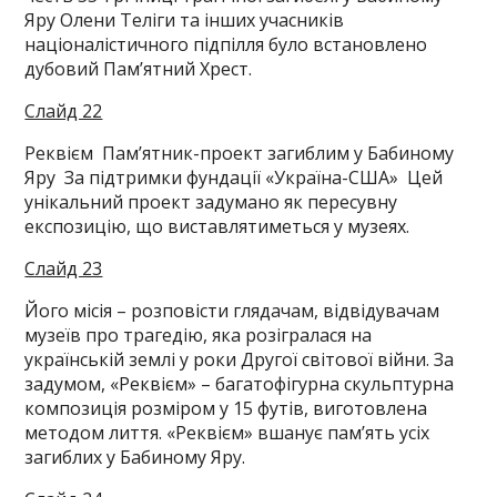
Яру Олени Теліги та інших учасників
націоналістичного підпілля було встановлено
дубовий Пам’ятний Хрест.
Слайд 22
Реквієм Пам’ятник-проект загиблим у Бабиному
Яру За підтримки фундації «Україна-США» Цей
унікальний проект задумано як пересувну
експозицію, що виставлятиметься у музеях.
Слайд 23
Його місія – розповісти глядачам, відвідувачам
музеїв про трагедію, яка розігралася на
українській землі у роки Другої світової війни. За
задумом, «Реквієм» – багатофігурна скульптурна
композиція розміром у 15 футів, виготовлена
методом лиття. «Реквієм» вшанує пам’ять усіх
загиблих у Бабиному Яру.