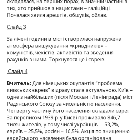
складалася, на перших порах, в значній частині з
тих, хто прийшов з нацистами – галіційці.
Почалася хвиля арештів, обшуків, облав.
Слайд 3
За лічені години в місті створилася напружена
атмосфера вишукування «кривдників» –
комуністів, чекістів, активістів та зведення
рахунків з ними. Торкнулося це і євреїв.
Слайд 4
Вчитель:
Для німецьких окупантів “проблема
київських євреїв” відразу стала актуальною. Київ –
одне з найбільших (після Москви і Ленінграда) міст
Радянського Союзу за чисельністю населення.
Четверту частину його населення складали євреї.
За переписом 1939 р. у Києві проживало 846,7
тисяч жителів, у тому числі українців – 53,2%,
євреїв – 25,5%, росіян – 16,5%. Акція по знищенню
єврейського населення була організована