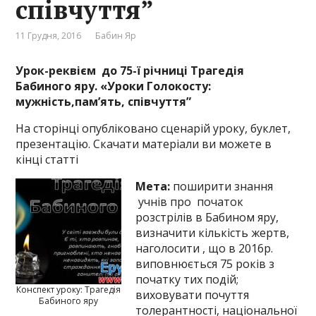
співчуття”
11 Грудня, 2016
Бабин Яр
Урок-реквієм до 75-ї річниці Трагедія
Бабиного яру.
«Уроки Голокосту:
мужність,пам
’
ять, співчуття”
На сторінці опубліковано сценарій уроку, буклет,
презентацію. Скачати матеріали ви можете в
кінці статті
Мета:
поширити знання
учнів про початок
розстрілів в Бабином яру,
визначити кількість жертв,
наголосити , що в 2016р.
виповнюється 75 років з
початку тих подій;
Конспект уроку: Трагедія
виховувати почуття
Бабиного яру
толерантності, національної