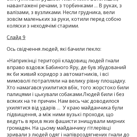
навантажені речами, з торбинками … В руках, з
валізами, з вузликами. Несли грудника, вели
зовсім маленьких за руки, котили перед собою
коляски з неходячімі старими.
Слайд 9
Ось свідчення людей, які бачили пекло:
«Наприкінці території кладовищ людей гнали
вправо вздовж Бабиного Яру, де був збудований
як би живий коридор з автоматників, і всі
мимоволі потрапляли на велику рівну площадку.
Хто намагався ухилитися вбік, того жорстоко били
палицями і цькували собаками.Людей били і без
всяких на те причин. Нам весь час доводилося
ухилятися від ударів … У краю майданчика були
підвищення, а між ними вузькі проходи, що
ведуть в яри,в яких фашисти знищували мирних
громадян. На цьому майданчику гітлерівці
зривали з людей одяг і напівроздягнених гнали до