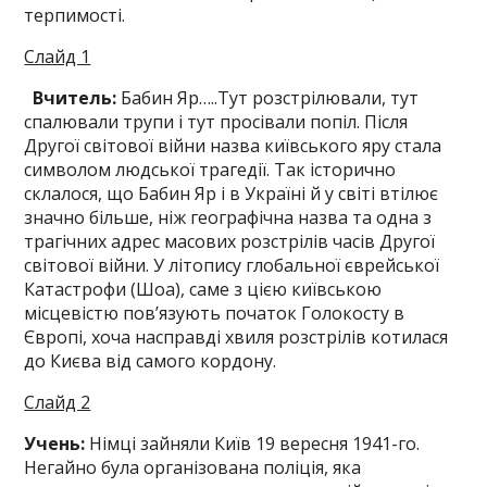
терпимості.
Слайд 1
Вчитель:
Бабин Яр…..Тут розстрілювали, тут
спалювали трупи і тут просівали попіл. Після
Другої світової війни назва київського яру стала
символом людської трагедії. Так історично
склалося, що Бабин Яр і в Україні й у світі втілює
значно більше, ніж географічна назва та одна з
трагічних адрес масових розстрілів часів Другої
світової війни. У літопису глобальної єврейської
Катастрофи (Шоа), саме з цією київською
місцевістю пов’язують початок Голокосту в
Європі, хоча насправді хвиля розстрілів котилася
до Києва від самого кордону.
Слайд 2
Учень:
Німці зайняли Київ 19 вересня 1941-го.
Негайно була організована поліція, яка