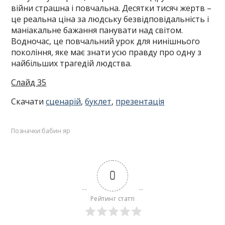
війни страшна і повчальна. Десятки тисяч жертв –
це реальна ціна за людську безвідповідальність і
маніакальне бажання панувати над світом.
Водночас, це повчальний урок для нинішнього
покоління, яке має знати усю правду про одну з
найбільших трагедій людства.
Слайд 35
Скачати
сценарій
,
буклет
,
презентація
Позначки:
бабин яр
0
Рейтинг статті