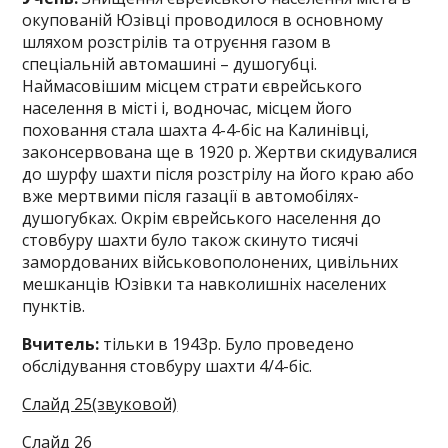
окупованій Юзівці проводилося в основному
шляхом розстрілів та отруєння газом в
спеціальній автомашині – душогубці.
Наймасовішим місцем страти єврейського
населення в місті і, водночас, місцем його
поховання стала шахта 4-4-біс на Калинівці,
законсервована ще в 1920 р. Жертви скидувалися
до шурфу шахти після розстрілу на його краю або
вже мертвими після газації в автомобілях-
душогубках. Окрім єврейського населення до
стовбуру шахти було також скинуто тисячі
замордованих військовополонених, цивільних
мешканців Юзівки та навколишніх населених
пунктів.
Вчитель:
тільки в 1943р. Було проведено
обслідування стовбуру шахти 4/4-біс.
Слайд 25(звуковой)
Слайд 26