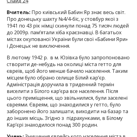
Слайд 24
Вчитель:
Про київський Бабин Яр знає весь світ.
Про донецьку шахту №4/4-біс, у стовбур якої з
1941 по 43 рік німці скинули понад 75 тисяч людей
до 2009р. пам’ятали хіба краєзнавці. В багатьох
містах окупованої України були свої «Бабини Яри»
і Донецьк не виключення.
В лютому 1942 р. в м. Юзівка було запропоновано
створити де-небудь на околиці міста гетто для
євреїв, щоб його менше бачило населення. Таким
місцем було обрано селище Білий кар’єр.
Адміністрація доручила в триденний термін
виселити з Білого кар’єра все населення. Після
цього приміщення, що звільнилися, були заселені
євреями. Євреям, що знаходилися у гетто, було
заборонено його залишати, виходити на базар та
до інших місць. Згідно з підрахунками, в Білому
Кар’єрі знаходилося понад 300 родин.
Учень:
Знищення єврейського населення міста в