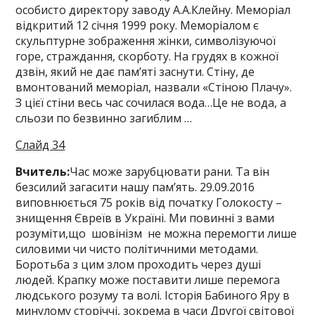
особисто директору заводу А.А.Клейну. Меморіал
відкритий 12 січня 1999 року. Меморіалом є
скульптурне зображення жінки, символізуючої
горе, страждання, скорботу. На грудях в кожної
дзвін, який не дає пам’яті заснути. Стіну, де
вмонтований меморіал, назвали «Стіною Плачу».
З цієї стіни весь час сочилася вода…Це не вода, а
сльози по безвинно загиблим …
Слайд 34
Вчитель:
Час може зарубцювати рани. Та він
безсилий загасити нашу пам’ять. 29.09.2016
виповнюється 75 років від початку Голокосту –
знищення Євреїв в Україні. Ми повинні з вами
розуміти,що шовінізм не можна перемогти лише
силовими чи чисто політичними методами.
Боротьба з цим злом проходить через душі
людей. Крапку може поставити лише перемога
людського розуму та волі. Історія Бабиного Яру в
минулому сторіччі, зокрема в часи Другої світової