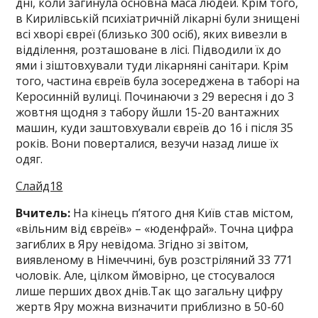
дні, коли загинула основна маса людей. Крім того,
в Кирилівській психіатричній лікарні були знищені
всі хворі євреї (близько 300 осіб), яких вивезли в
відділення, розташоване в лісі. Підводили їх до
ями і зіштовхували туди лікарняні санітари. Крім
того, частина євреїв була зосереджена в таборі на
Керосинній вулиці. Починаючи з 29 вересня і до 3
жовтня щодня з табору йшли 15-20 вантажних
машин, куди заштовхували євреїв до 16 і після 35
років. Вони поверталися, везучи назад лише їх
одяг.
Слайд18
Вчитель:
На кінець п’ятого дня Київ став містом,
«вільним від євреїв» – «юденфрай». Точна цифра
загиблих в Яру невідома. Згідно зі звітом,
виявленому в Німеччині, був розстріляний 33 771
чоловік. Але, цілком ймовірно, це стосувалося
лише перших двох днів.Так що загальну цифру
жертв Яру можна визначити приблизно в 50-60