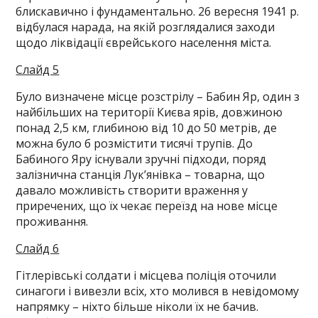
блискавично і фундаментально. 26 вересня 1941 р.
відбулася нарада, на якій розглядалися заходи
щодо ліквідації єврейського населення міста.
Слайд 5
Було визначене місце розстрілу – Бабин Яр, один з
найбільших на території Києва ярів, довжиною
понад 2,5 км, глибиною від 10 до 50 метрів, де
можна було б розмістити тисячі трупів. До
Бабиного Яру існували зручні підходи, поряд
залізнична станція Лук’янівка – товарна, що
давало можливість створити враження у
приречених, що їх чекає переїзд на нове місце
проживання.
Слайд 6
Гітлерівські солдати і місцева поліція оточили
синагоги і вивезли всіх, хто молився в невідомому
напрямку – ніхто більше ніколи їх не бачив.