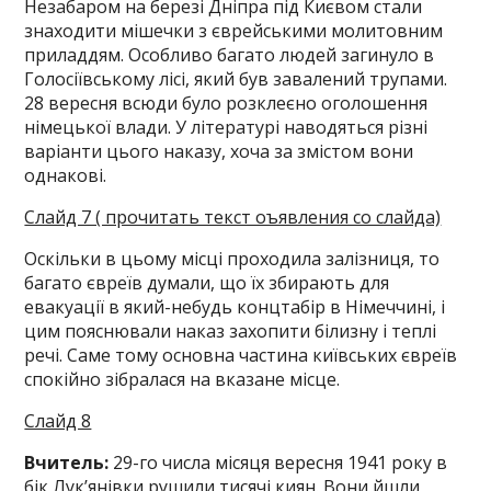
Незабаром на березі Дніпра під Києвом стали
знаходити мішечки з єврейськими молитовним
приладдям. Особливо багато людей загинуло в
Голосіївському лісі, який був завалений трупами.
28 вересня всюди було розклеєно оголошення
німецької влади. У літературі наводяться різні
варіанти цього наказу, хоча за змістом вони
однакові.
Слайд 7 ( прочитать текст оъявления со слайда)
Оскільки в цьому місці проходила залізниця, то
багато євреїв думали, що їх збирають для
евакуації в який-небудь концтабір в Німеччині, і
цим пояснювали наказ захопити білизну і теплі
речі. Саме тому основна частина київських євреїв
спокійно зібралася на вказане місце.
Слайд 8
Вчитель:
29-го числа місяця вересня 1941 року в
бік Лук’янівки рушили тисячі киян. Вони йшли,