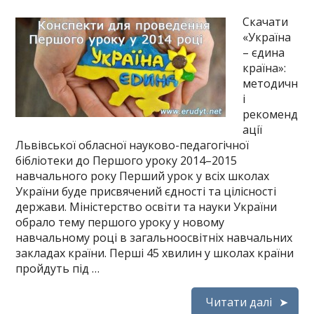
Скачати
«Україна
– єдина
країна»:
методичн
і
рекоменд
ації
Львівської обласної науково-педагогічної
бібліотеки до Першого уроку 2014–2015
навчального року Перший урок у всіх школах
України буде присвячений єдності та цілісності
держави. Міністерство освіти та науки України
обрало тему першого уроку у новому
навчальному році в загальноосвітніх навчальних
закладах країни. Перші 45 хвилин у школах країни
пройдуть під …
Читати далі