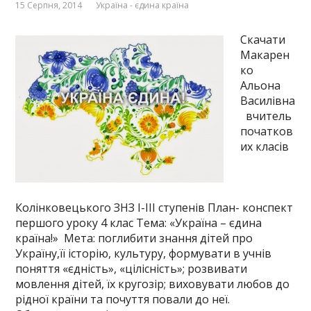
15 Серпня, 2014
Україна - єдина країна
Скачати
Макарен
ко
Альона
Василівна
вчитель
початков
их класів
Колінковецького ЗНЗ І-ІІІ ступенів План- конспект
першого уроку 4 клас Тема: «Україна – єдина
країна!» Мета: поглибити знання дітей про
Україну,її історію, культуру, формувати в учнів
поняття «єдність», «цілісність»; розвивати
мовлення дітей, їх кругозір; виховувати любов до
рідної країни та почуття повали до неї.