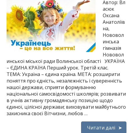
Автор: Вл
асюк
Оксана
Анатоліїв
на,
Нововол
инська
гімназія
Нововол
инської міської ради Волинської області УКРАЇНА
– ЄДИНА КРАЇНА Перший урок. Третій клас.
ТЕМА: Україна – єдина країна. МЕТА: розширити
поняття про єдність, незалежність і суверенність
нашої держави, сприяти формуванню
національної самосвідомості школярів; розвивати
в учнів активну громадянську позицію щодо
єдиної, цілісної держави; виховувати майбутнього
захисника своєї Вітчизни, любов …
Читати далі