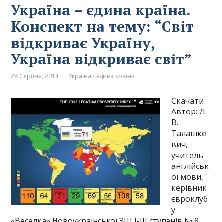
Україна – єдина країна.
Конспект на тему: “Світ
відкриває Україну,
Україна відкриває світ”
28 Серпня, 2014
Україна - єдина країна
Скачати
Автор: Л.
В.
Талашке
вич,
учитель
англійськ
ої мови,
керівник
євроклуб
у
«Веселка» Новоукраїнської ЗШ І-ІІІ ступенів № 8