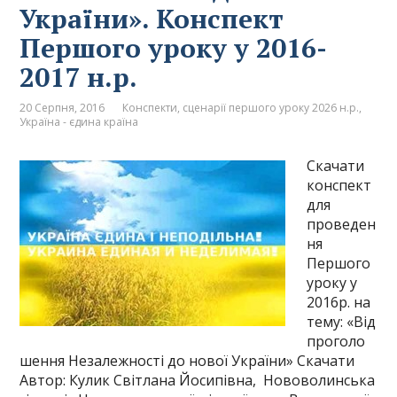
України». Конспект
Першого уроку у 2016-
2017 н.р.
20 Серпня, 2016
Конспекти, сценарії першого уроку 2026 н.р.
,
Україна - єдина країна
Скачати
конспект
для
проведен
ня
Першого
уроку у
2016р. на
тему: «Від
проголо
шення Незалежності до нової України» Скачати
Автор: Кулик Світлана Йосипівна, Нововолинська