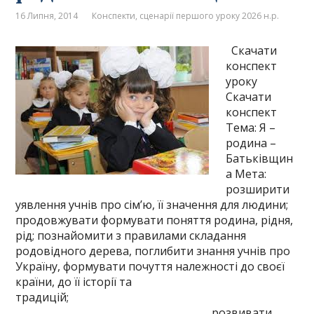
16 Липня, 2014
Конспекти, сценарії першого уроку 2026 н.р.
Скачати
конспект
уроку
Скачати
конспект
Тема: Я –
родина –
Батьківщин
а Мета:
розширити
уявлення учнів про сім’ю, її значення для людини;
продовжувати формувати поняття родина, рідня,
рід; познайомити з правилами складання
родовідного дерева, поглибити знання учнів про
Україну, формувати почуття належності до своєї
країни, до її історії та
традицій;
розвивати